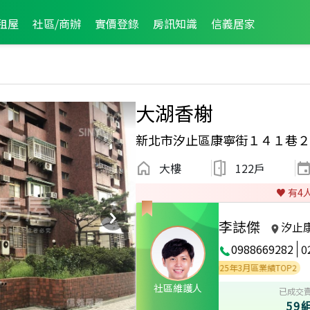
租屋
社區/商辦
實價登錄
房訊知識
信義居家
大湖香榭
新北市汐止區康寧街１４１巷２
大樓
122戶
♥️ 有
4
李誌傑
汐止
0988669282
0
6年5月區業績TOP1
2025年5月區業績TOP2
2025年3月區業績TOP2
社區維護人
已成交
59