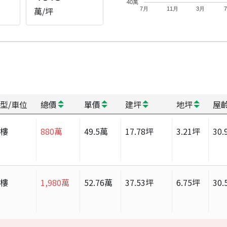
40萬
萬/坪
7月
11月
3月
型/車位
總價
單價
建坪
地坪
屋
大樓
880
萬
49.5
萬
17.78
坪
3.21
坪
30.
大樓
1,980
萬
52.76
萬
37.53
坪
6.75
坪
30.