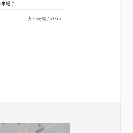
停車場
(
1
)
6.5
分鐘 /
533m