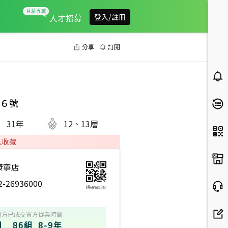
人才招募
登入/註冊
分享
訂閱
６號
31
年
12、13層
人收藏
康寧店
2-26936000
掃碼電話聊
賣方
已成交買方
從業時間
組
86組
8-9年