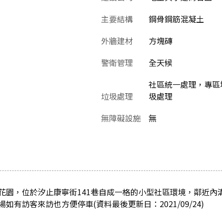
主要結構
鋼骨鋼筋混凝土
外牆建材
方塊磚
警衛管理
全天候
社區統一處理，專區堆
垃圾處理
圾處理
無障礙設施
無
花園，位於汐止康寧街141巷自成一格的小型社區環境，鄰近內
有訪客來訪也方便停車(資料最後更新日：2021/09/24)