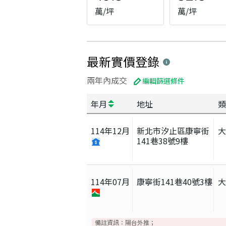
萬/坪
萬/坪
最新實價登錄
兩年內成交
編輯篩選條件
年月
地址
類
114
年
12
月
新北市汐止區康寧街
141巷38號9樓
114
年
07
月
康寧街141巷40號3樓
備註資訊：
陽台外推；