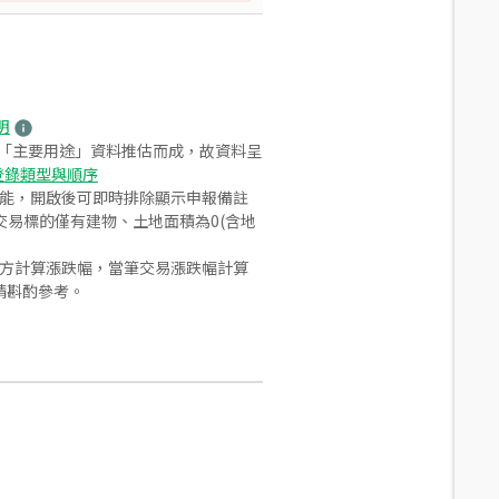
明
之「主要用途」資料推估而成，故資料呈
登錄類型與順序
功能，開啟後可即時排除顯示申報備註
易標的僅有建物、土地面積為0(含地
合方計算漲跌幅，當筆交易漲跌幅計算
請斟酌參考。