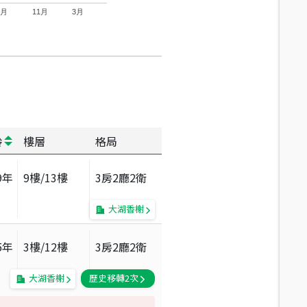
7月
11月
3月
齡
樓層
格局
9
年
9
樓/
13
樓
3房2廳2衛
大湖香榭
5
年
3
樓/
12
樓
3房2廳2衛
大湖香榭
歷史移轉
2
次