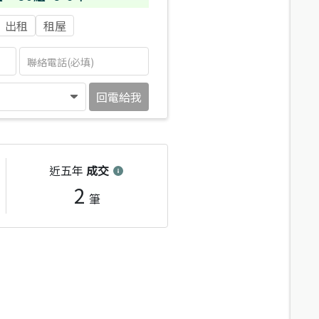
出租
租屋
回電給我
近五年
成交
2
筆