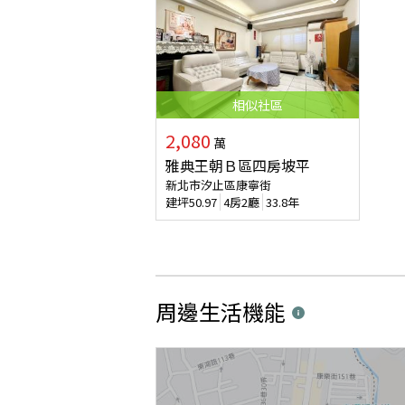
相似
社區
2,080
萬
雅典王朝Ｂ區四房坡平
新北市汐止區康寧街
建坪
50.97
4房2廳
33.8年
周邊生活機能