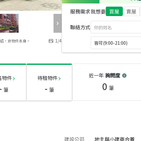
服務需求
我想要
買屋
賣屋
聯絡方式
1
/
4
紹，非物件本身。
皆可(9:00-21:00)
近一年
詢問度
售物件
待租物件
0
-
-
筆
筆
筆
建設公司
地主與小建商合蓋