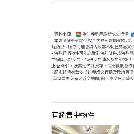
- 資料來源：
為信義房屋最新成交行情;
- 本實價登錄分類係綜合內政部實價登錄2
現類型、順序可能會與內政部不動產交易實
- 特殊行情物件可能為受到特別條件或特殊
中關係人間交易、特殊交易情況及標的類型、
上權物件)，及其他備註資訊，關閉後則會恢
- 歷史移轉次數依據信義成交行情及政府實
式為(當筆交易之成交總價/前一筆交易之成
有銷售中物件