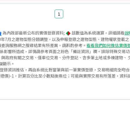
1
為內政部最新公布的實價登錄資料;
該數值為系統運算，詳細請看
說
020年7月之建物型態分類調整，以及申報登錄之建物型態、建物權狀登載
價查詢服務網之搜尋結果有所差異，請斟酌參考。
看看我們如何推估實價
關係影響所造成，詳情請參考頁面之粉色「備註資訊」欄。排除特殊交易
與政府有關之交易、僅車位交易、分件登記、含多筆土地或多棟建物、 交
復顯示。
價登錄資訊推估，再由系統比對當筆與前一筆實價登錄，交易明細完全吻
交總價)-1，計算百分比至小數點後兩位；可能與實際交易有所落差，資料