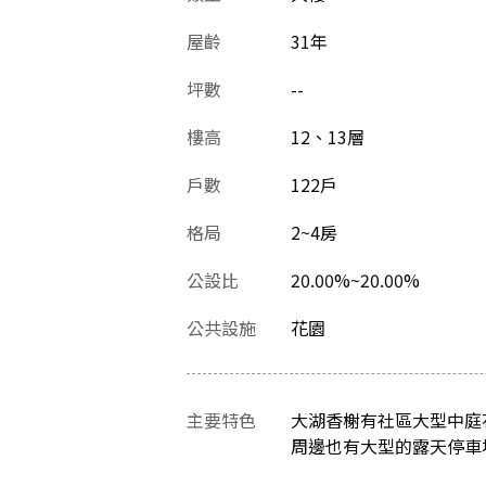
屋齡
31
年
坪數
--
樓高
12、13層
戶數
122戶
格局
2~4房
公設比
20.00%~20.00%
公共設施
花園
主要特色
大湖香榭有社區大型中庭
周邊也有大型的露天停車場如