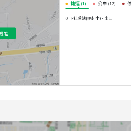
捷運
公車
(
1
)
(
12
)
0
下社后站(規劃中) - 出口
機能