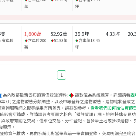
萬
坪
大樓
1,600
萬
52.92
萬
39.9
坪
4.33
坪
20.
有車位
含車位
200
52.93
萬
含車位
13.45
萬
坪
1
為內政部最新公布的實價登錄資料;
該數值為系統運算，詳細請看
說
020年7月之建物型態分類調整，以及申報登錄之建物型態、建物權狀登載
價查詢服務網之搜尋結果有所差異，請斟酌參考。
看看我們如何推估實價
關係影響所造成，詳情請參考頁面之粉色「備註資訊」欄。排除特殊交易
與政府有關之交易、僅車位交易、分件登記、含多筆土地或多棟建物、 交
復顯示。
價登錄資訊推估，再由系統比對當筆與前一筆實價登錄，交易明細完全吻