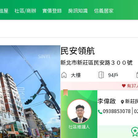
租屋
社區/商辦
實價登錄
房訊知識
信義居家
民安領航
新北市新莊區民安路３００號
大樓
94戶
♥️ 有
37
李偉啟
新莊
0938853078
0
2023年6月龍虎榜
社區維護人