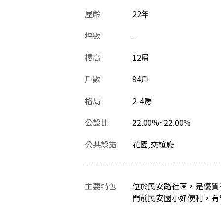
屋齡
22
年
坪數
--
樓高
12層
戶數
94戶
格局
2-4房
公設比
22.00%~22.00%
公共設施
花園,交誼廳
主要特色
位於民安路社區，是優質
門前民安國小好便利，有學區