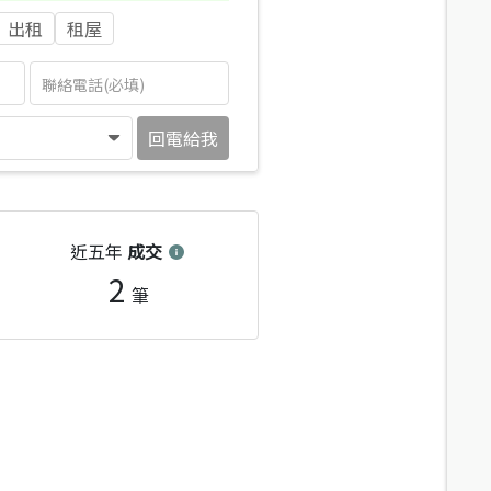
出租
租屋
回電給我
近五年
成交
2
筆