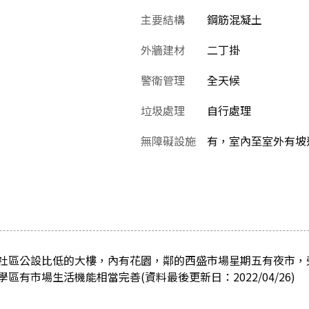
主要結構
鋼筋混凝土
外牆建材
二丁掛
警衛管理
全天候
垃圾處理
自行處理
無障礙設施
有，室內至室外有坡
社區公設比低的大樓，內有花園，鄰的西盛市場星期五有夜市，
有市場生活機能相當完善(資料最後更新日：2022/04/26)