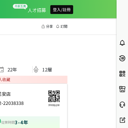
人才招募
登入/註冊
分享
訂閱
22
年
12層
人收藏
民安店
2-22038338
掃碼電話聊
3-4年
從業時間