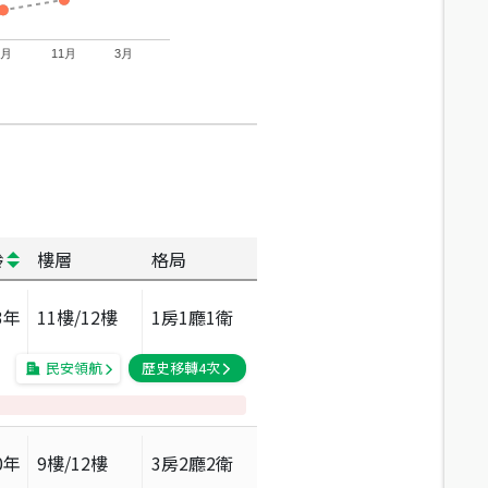
7月
11月
3月
齡
樓層
格局
3
年
11
樓/
12
樓
1房1廳1衛
民安領航
歷史移轉
4
次
0
年
9
樓/
12
樓
3房2廳2衛