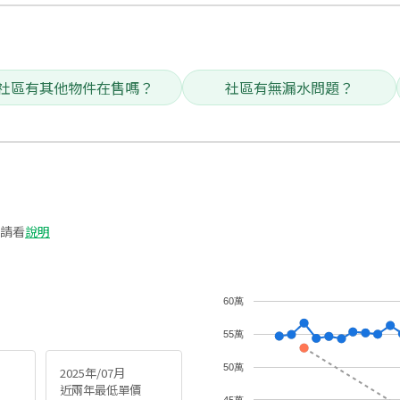
社區有其他物件在售嗎？
社區有無漏水問題？
請看
說明
60萬
55萬
50萬
2025年/07月
近兩年最低單價
45萬