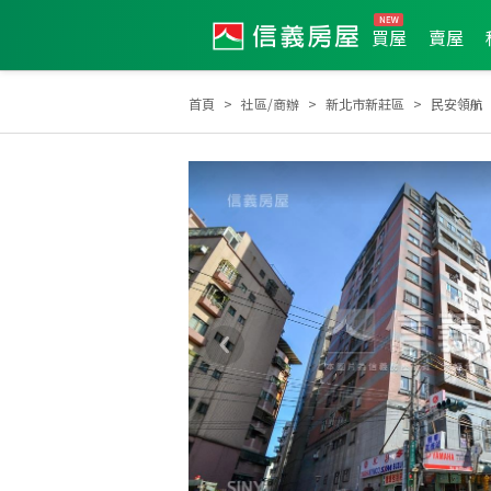
買屋
賣屋
首頁
社區/商辦
新北市新莊區
民安領航