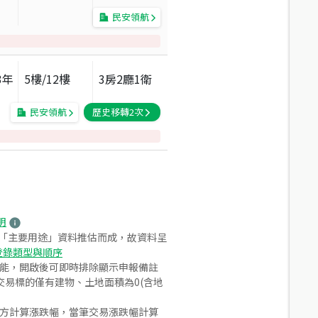
民安領航
3
年
5
樓/
12
樓
3房2廳1衛
民安領航
歷史移轉
2
次
明
之「主要用途」資料推估而成，故資料呈
登錄類型與順序
功能，開啟後可即時排除顯示申報備註
易標的僅有建物、土地面積為0(含地
合方計算漲跌幅，當筆交易漲跌幅計算