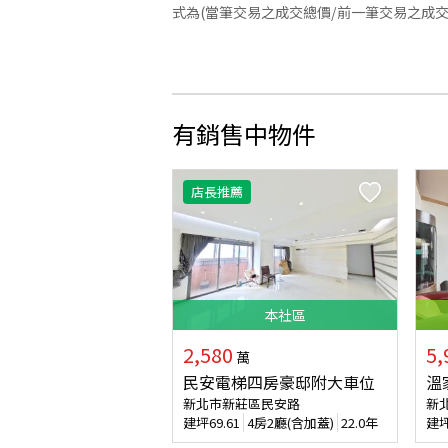
式為(當筆交易之成交總價/前一筆交易之成
有銷售中物件
店長推薦
本
社區
2,580
5,
萬
民安電梯四房豪邸附大車位
溫
新北市新莊區民安路
新
建坪
69.61
4房2廳(含加蓋)
22.0年
建