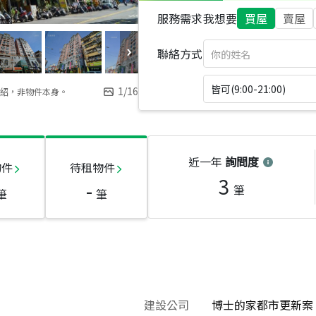
服務需求
我想要
買屋
賣屋
聯絡方式
皆可(9:00-21:00)
1
/
16
紹，非物件本身。
近一年
詢問度
物件
待租物件
3
-
筆
筆
筆
建設公司
博士的家都市更新案