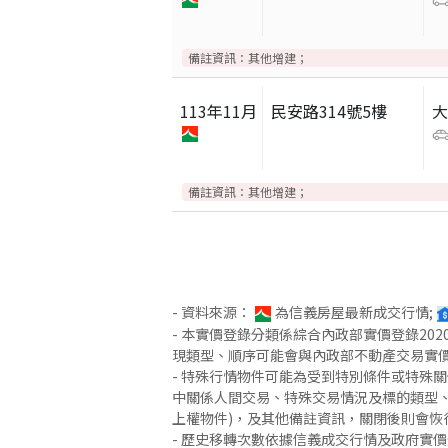
備註資訊：
其他增建；
113
年
11
月
民安路314號5樓
備註資訊：
其他增建；
- 資料來源：
為信義房屋最新成交行情;
- 本實價登錄分類係綜合內政部實價登錄2
現類型、順序可能會與內政部不動產交易實
- 特殊行情物件可能為受到特別條件或特殊
中關係人間交易、特殊交易情況及標的類型、
上權物件)，及其他備註資訊，關閉後則會恢
- 歷史移轉次數依據信義成交行情及政府實