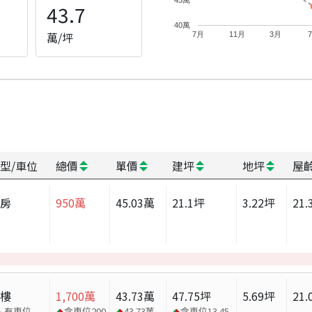
43.7
40萬
萬/坪
7月
11月
3月
型/車位
總價
單價
建坪
地坪
屋
套房
950
萬
45.03
萬
21.1
坪
3.22
坪
21.
大樓
1,700
萬
43.73
萬
47.75
坪
5.69
坪
21.
有車位
含車位
200
43.73
萬
含車位
13.45