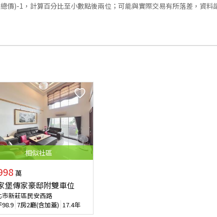
交總價)-1，計算百分比至小數點後兩位；可能與實際交易有所落差，資料
相似
社區
998
萬
家堡傳家豪邸附雙車位
北市新莊區民安西路
坪
98.9
7房2廳(含加蓋)
17.4年