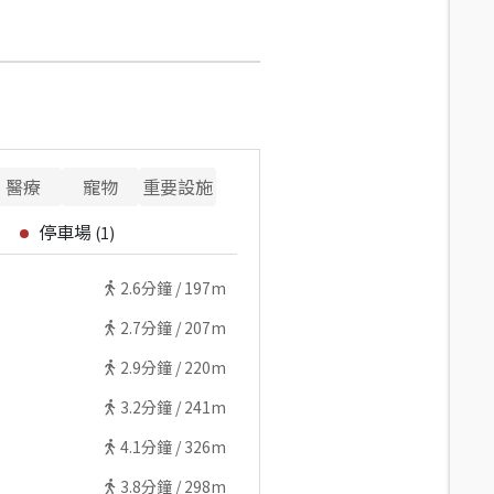
醫療
寵物
重要設施
停車場
(
1
)
2.6
分鐘 /
197m
2.7
分鐘 /
207m
2.9
分鐘 /
220m
3.2
分鐘 /
241m
4.1
分鐘 /
326m
3.8
分鐘 /
298m