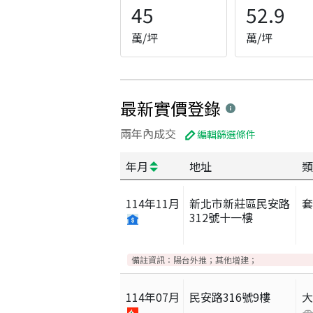
45
52.9
萬/坪
萬/坪
最新實價登錄
兩年內成交
編輯篩選條件
年月
地址
類
114
年
11
月
新北市新莊區民安路
312號十一樓
備註資訊：
陽台外推；其他增建；
114
年
07
月
民安路316號9樓