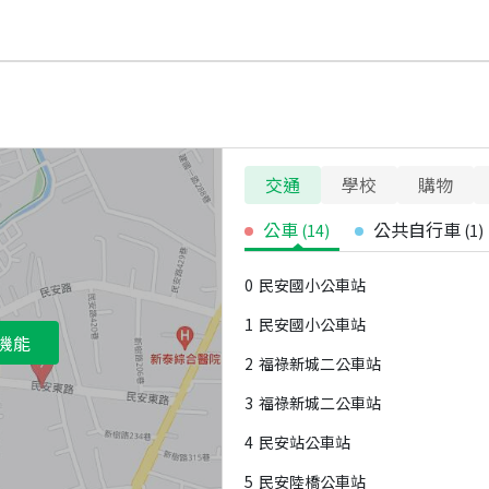
交通
學校
購物
公車
公共自行車
(
14
)
(
1
)
0
民安國小公車站
1
民安國小公車站
機能
2
福祿新城二公車站
3
福祿新城二公車站
4
民安站公車站
5
民安陸橋公車站