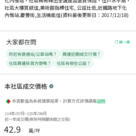
化內惟站，社區稀有釋出全誠建設品質保證，住戶水平高，
社區大樓質感佳,美術館指標住宅, 公設比低,近鐵路地下化
內惟站.慶豐街,生活機能佳(資料最後更新日：2017/12/18)
大家都在問
換一換
附近有捷運站/公車站嗎？
周邊近期成交行情？
社區周邊採買方便嗎？
社區有哪些公設？
本社區
成交價格
本表數值為系統運算結果，計算方式詳情請看
說明
114年/07月~115年/06月
近一年成交價(排除特殊關係間之交易)
42.9
萬/坪