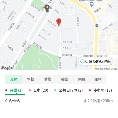
街景及路線導航
交通
學校
購物
醫療
休閒
寵物
台鐵
(
1
)
公車
(
20
)
公共自行車
(
2
)
停車場
(
12
)
0
內惟站
2.9
分鐘 /
238m