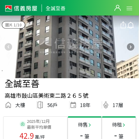
全誠至善
圖片 1/10
全誠至善
高雄市鼓山區美術東二路２６５號
大樓
56戶
18
年
17層
2025年/12月
待售
待租
最新平均單價
-
-
42.9
筆
筆
萬/坪