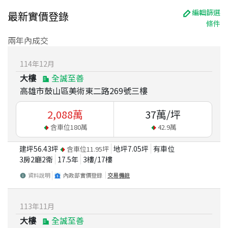
編輯篩選
最新實價登錄
條件
兩年內成交
114
年
12
月
大樓
全誠至善
高雄市鼓山區美術東二路269號三樓
2,088
萬
37
萬/坪
含車位
180
萬
42.9
萬
建坪
56.43
坪
地坪
7.05
坪
有車位
含車位
11.95
坪
3房2廳2衛
17.5
年
3
樓/
17
樓
資料說明
內政部實價登錄
交易備註
113
年
11
月
大樓
全誠至善