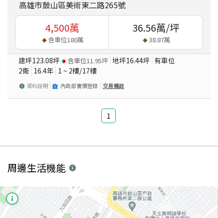
高雄市鼓山區美術東二路265號
4,500
萬
36.56
萬/坪
含車位
180
萬
38.87
萬
建坪
123.08
坪
地坪
16.44
坪
有車位
含車位
11.95
坪
2衛
16.4
年
1 ~ 2
樓/
17
樓
資料說明
內政部實價登錄
交易備註
1
周邊生活機能