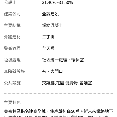
公設比
31.40%~31.50%
建設公司
全誠建設
主要結構
鋼筋混凝土
外牆建材
二丁掛
警衛管理
全天候
垃圾處理
社區統一處理，環保室
無障礙設施
有，大門口
公共設施
交誼廳,花園,健身房,會議室
主要特色
美術特區指名建商全誠，住戶單純僅56戶。近未來鐵路地下