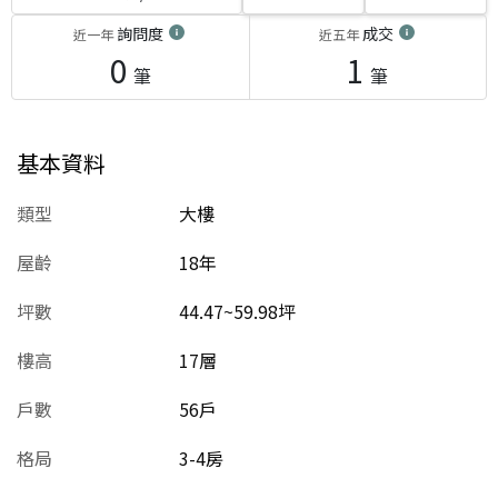
詢問度
成交
近一年
近五年
0
1
筆
筆
基本資料
類型
大樓
屋齡
18
年
坪數
44.47~59.98坪
樓高
17層
戶數
56戶
格局
3-4房