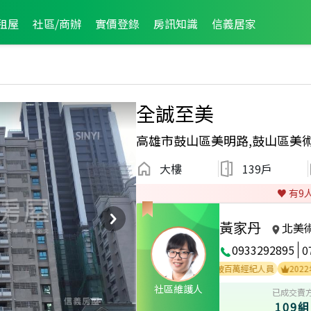
租屋
社區/商辦
實價登錄
房訊知識
信義居家
全誠至美
高雄市鼓山區美明路,鼓山區美
大樓
139戶
♥️ 有
9
黃家丹
北美
0933292895
0
2023年8月業績破百萬經紀人員
2023年3月業績破百萬經紀人員
2022年1月
社區維護人
已成交賣
109組