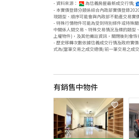
- 資料來源：
為信義房屋最新成交行情;
- 本實價登錄分類係綜合內政部實價登錄2
現類型、順序可能會與內政部不動產交易實
- 特殊行情物件可能為受到特別條件或特殊
中關係人間交易、特殊交易情況及標的類型、
上權物件)，及其他備註資訊，關閉後則會恢
- 歷史移轉次數依據信義成交行情及政府實
式為(當筆交易之成交總價/前一筆交易之成
有銷售中物件