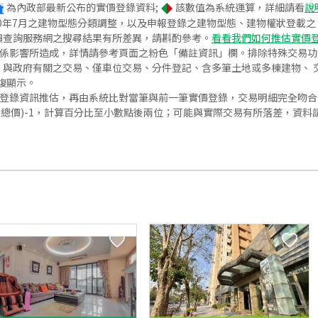
為內政部最新公布的實價登錄資料;
該數值為系統運算，詳細請看
說
020年7月之建物型態分類調整，以及申報登錄之建物型態、建物權狀登載
價查詢服務網之搜尋結果有所差異，請斟酌參考。
看看我們如何推估實價
關係影響所造成，詳情請參考頁面之粉色「備註資訊」欄。排除特殊交易
與政府有關之交易、僅車位交易、分件登記、含多筆土地或多棟建物、 交
復顯示。
價登錄資訊推估，再由系統比對當筆與前一筆實價登錄，交易明細完全吻
交總價)-1，計算百分比至小數點後兩位；可能與實際交易有所落差，資料