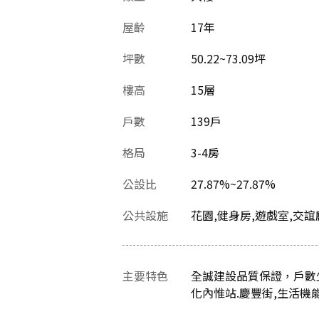
屋齡
17
年
坪數
50.22~73.09坪
樓高
15層
戶數
139戶
格局
3-4房
公設比
27.87%~27.87%
公共設施
花園,健身房,遊戲室,交誼
主要特色
全誠建設品質保證，戶數
化內惟站.慶豐街,生活機能佳