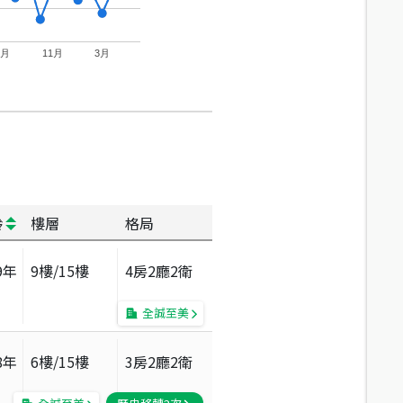
7月
11月
3月
齡
樓層
格局
9
年
9
樓/
15
樓
4房2廳2衛
全誠至美
8
年
6
樓/
15
樓
3房2廳2衛