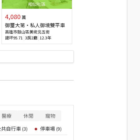
相似
社區
4,080
萬
御璽大第‧私人御境雙平車
高雄市鼓山區美術北五街
建坪
95.71
3房2廳
12.3年
醫療
休閒
寵物
公共自行車
停車場
(
3
)
(
9
)