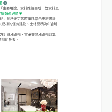
明
之「主要用途」資料推估而成，故資料呈
登錄類型與順序
功能，開啟後可即時排除顯示申報備註
易標的僅有建物、土地面積為0(含地
合方計算漲跌幅，當筆交易漲跌幅計算
請斟酌參考。