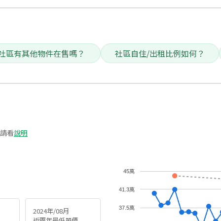
社區有其他物件在售嗎？
社區自住/出租比例如何？
請看
說明
45萬
41.3萬
37.5萬
2024年/08月
近兩年最低單價