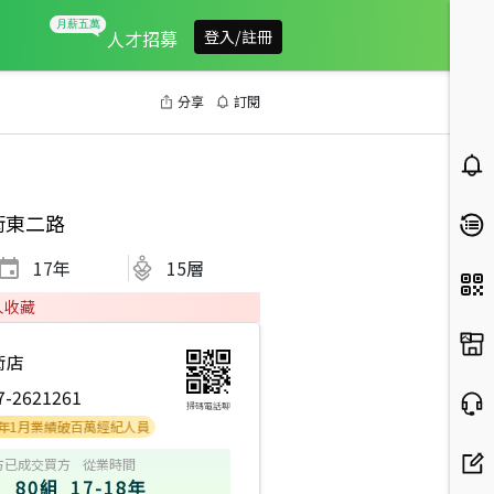
人才招募
登入/註冊
分享
訂閱
術東二路
17
年
15層
人收藏
術店
7-2621261
掃碼電話聊
業績破百萬經紀人員
方
已成交買方
從業時間
80組
17-18年