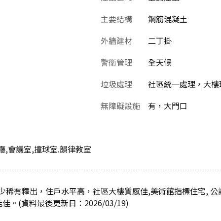
主要結構
鋼筋混凝土
外牆建材
二丁掛
警衛管理
全天候
垃圾處理
社區統一處理，大樓
無障礙設施
有，大門口
廳,會議室,撞球室.韻律教室
少稀有釋出，住戶水平高，社區大樓質感佳,美術館指標住宅, 公
。(資料最後更新日：2026/03/19)