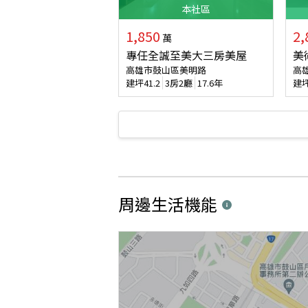
本
社區
1,850
2,
萬
專任全誠至美大三房美屋
美
高雄市鼓山區美明路
高
建坪
41.2
3房2廳
17.6年
建
周邊生活機能