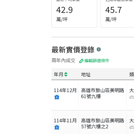
42.9
45.7
萬/坪
萬/坪
最新實價登錄
兩年內成交
編輯篩選條件
年月
地址
類
114
年
12
月
高雄市鼓山區美明路
61號九樓
114
年
11
月
高雄市鼓山區美明路
57號六樓之2