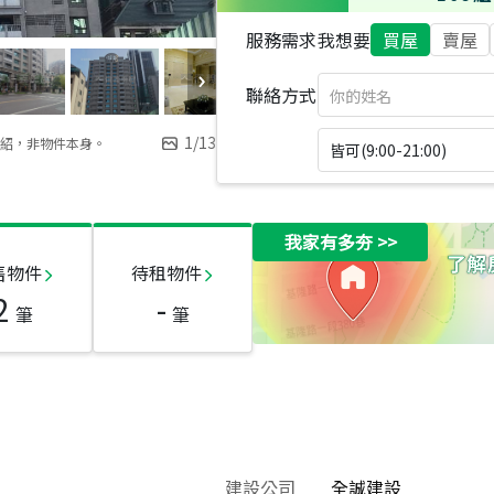
服務需求
我想要
買屋
賣屋
聯絡方式
1
/
13
紹，非物件本身。
皆可(9:00-21:00)
我家有多夯
>>
售物件
待租物件
2
-
筆
筆
建設公司
全誠建設