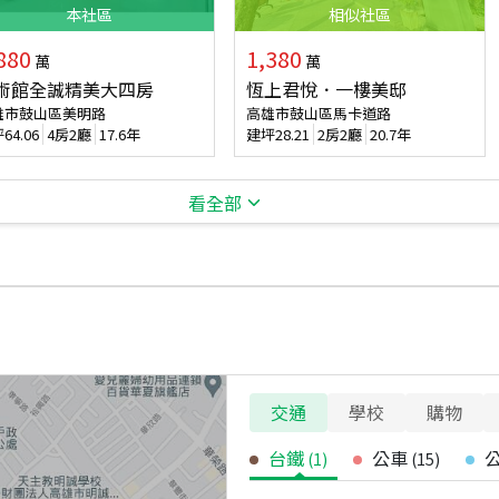
本
社區
相似
社區
880
1,380
萬
萬
術館全誠精美大四房
恆上君悅．一樓美邸
雄市鼓山區美明路
高雄市鼓山區馬卡道路
坪
64.06
4房2廳
17.6年
建坪
28.21
2房2廳
20.7年
看全部
交通
學校
購物
台鐵
公車
(
1
)
(
15
)