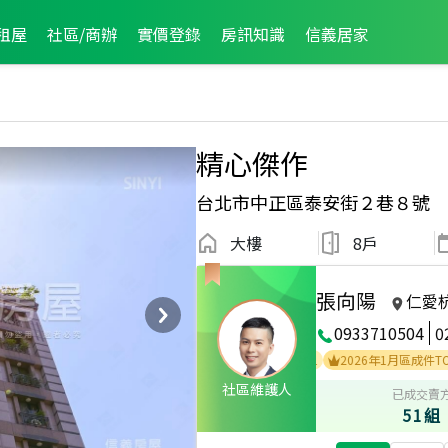
租屋
社區/商辦
實價登錄
房訊知識
信義居家
精心傑作
台北市中正區泰安街２巷８號
大樓
8戶
張向陽
仁愛
0933710504
0
2022年5月區業績TOP3
2022年1月區業績TOP1
2026年1月區成件TOP2
社區維護人
已成交賣
51組