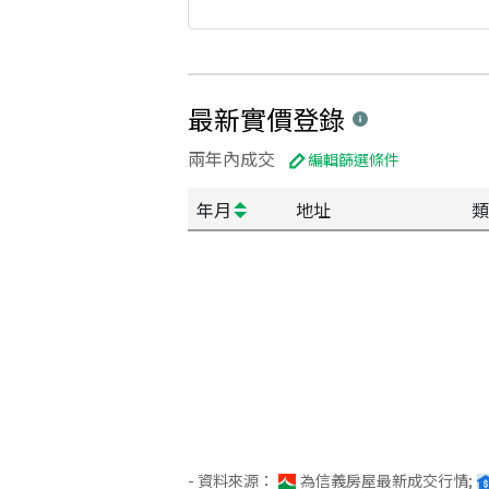
最新實價登錄
兩年內成交
編輯篩選條件
年月
地址
類
- 資料來源：
為信義房屋最新成交行情;