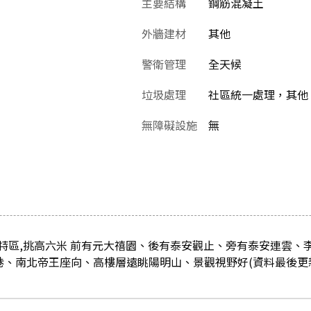
主要結構
鋼筋混凝土
外牆建材
其他
警衛管理
全天候
垃圾處理
社區統一處理，其他
無障礙設施
無
特區,挑高六米 前有元大禧園、後有泰安觀止、旁有泰安連雲、李
巷、南北帝王座向、高樓層遠眺陽明山、景觀視野好(資料最後更新日：2