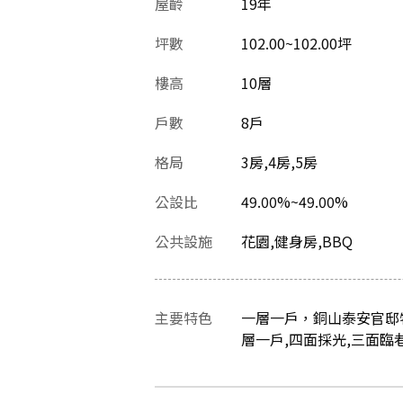
屋齡
19
年
坪數
102.00~102.00坪
樓高
10層
戶數
8戶
格局
3房,4房,5房
公設比
49.00%~49.00%
公共設施
花園,健身房,BBQ
主要特色
一層一戶，銅山泰安官邸
層一戶,四面採光,三面臨