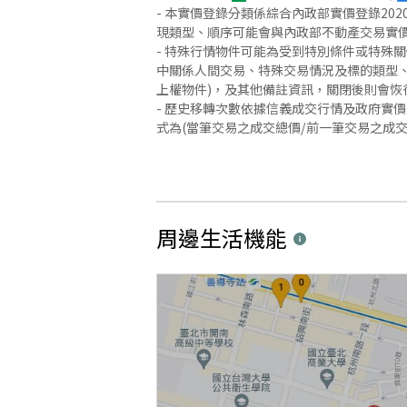
- 本實價登錄分類係綜合內政部實價登錄2
現類型、順序可能會與內政部不動產交易實
- 特殊行情物件可能為受到特別條件或特殊
中關係人間交易、特殊交易情況及標的類型、
上權物件)，及其他備註資訊，關閉後則會恢
- 歷史移轉次數依據信義成交行情及政府實
式為(當筆交易之成交總價/前一筆交易之成
周邊生活機能