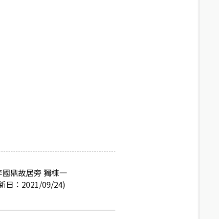
國鼎故居旁 獨棟一
021/09/24)