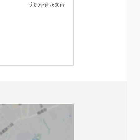
8.9
分鐘 /
690m