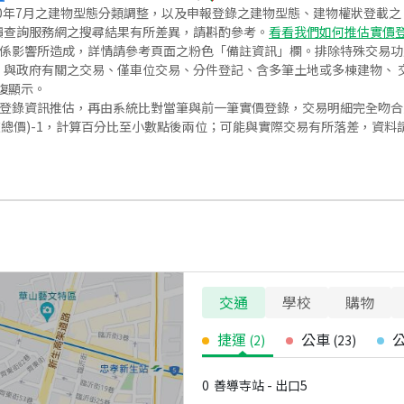
020年7月之建物型態分類調整，以及申報登錄之建物型態、建物權狀登載
價查詢服務網之搜尋結果有所差異，請斟酌參考。
看看我們如何推估實價
關係影響所造成，詳情請參考頁面之粉色「備註資訊」欄。排除特殊交易
與政府有關之交易、僅車位交易、分件登記、含多筆土地或多棟建物、 交
復顯示。
價登錄資訊推估，再由系統比對當筆與前一筆實價登錄，交易明細完全吻
交總價)-1，計算百分比至小數點後兩位；可能與實際交易有所落差，資料
交通
學校
購物
捷運
公車
(
2
)
(
23
)
0
善導寺站 - 出口5