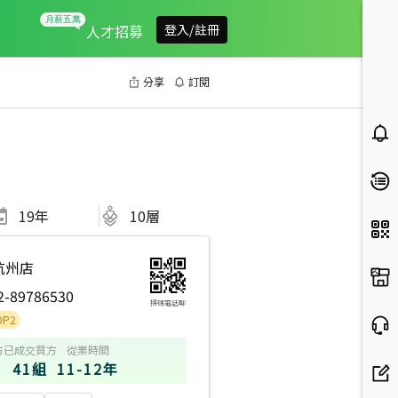
人才招募
登入/註冊
分享
訂閱
19
年
10層
杭州店
2-89786530
掃碼電話聊
方
已成交買方
從業時間
41組
11-12年