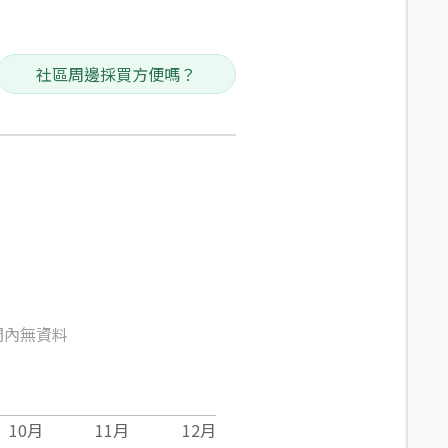
社區周邊採買方便嗎？
間內無資料
10
月
11
月
12
月