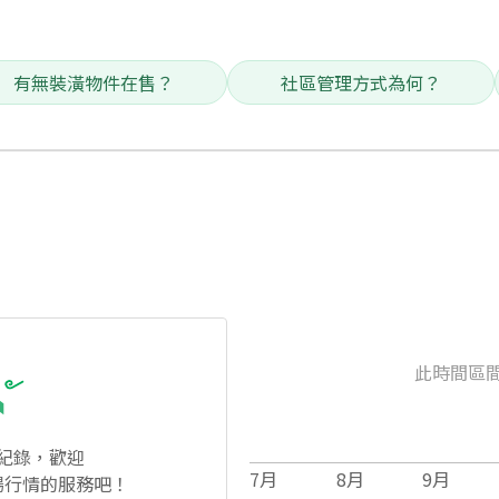
有無裝潢物件在售？
社區管理方式為何？
此時間區
紀錄，歡迎
7
月
8
月
9
月
場行情的服務吧！