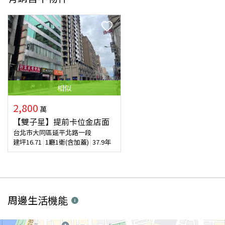
相似
2,800
萬
【雙子星】提前卡位金店面
台北市大同區延平北路一段
建坪
16.71
1廳1衛(含加蓋)
37.9年
周邊生活機能