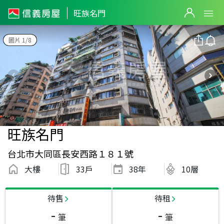
旺族名門
圖片 1/8
旺族名門
台北市大同區長安西路１８１號
大樓
33戶
38
年
10層
待售
待租
-
-
筆
筆