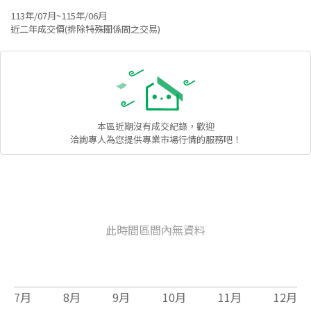
113年/07月~115年/06月
近二年成交價(排除特殊關係間之交易)
本區
近期沒有成交紀錄，歡迎
洽詢專人為您提供專業市場行情的服務吧！
此時間區間內無資料
7
月
8
月
9
月
10
月
11
月
12
月