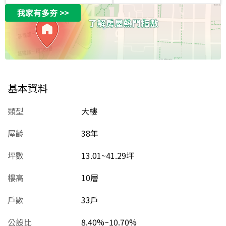
我家有多夯
>>
基本資料
類型
大樓
屋齡
38
年
坪數
13.01~41.29坪
樓高
10層
戶數
33戶
公設比
8.40%~10.70%