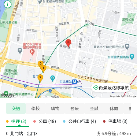
街景及路線導航
交通
學校
購物
醫療
金融
休閒
寵
捷運
(
3
)
公車
(
48
)
公共自行車
(
4
)
停車場
(
8
)
0
北門站 - 出口3
6.9
分鐘 /
498m