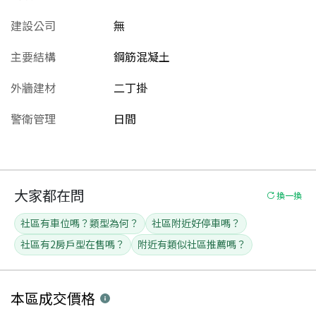
建設公司
無
主要結構
鋼筋混凝土
外牆建材
二丁掛
警衛管理
日間
大家都在問
換一換
社區有車位嗎？類型為何？
社區附近好停車嗎？
社區有2房戶型在售嗎？
附近有類似社區推薦嗎？
本區
成交價格