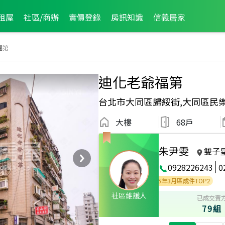
租屋
社區/商辦
實價登錄
房訊知識
信義居家
福第
迪化老爺福第
台北市大同區歸綏街,大同區民
大樓
68戶
朱尹雯
雙子
0928226243
0
1月區業績TOP3
2021年12月區業績TOP3
2026年3月區成件TOP2
社區維護人
已成交賣
79組