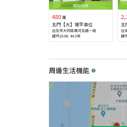
相似
社區
480
2,
萬
北門【大】坡平車位
北
台北市大同區環河北路一段
台
建坪
20.06
44.3年
建
周邊生活機能