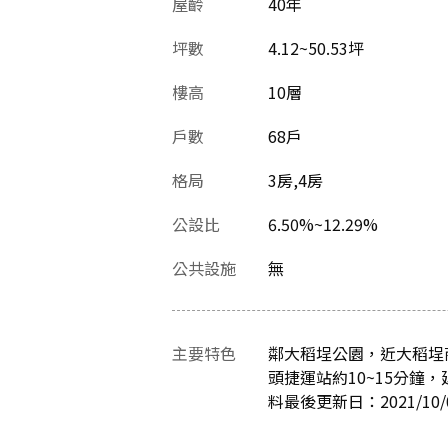
屋齡
40
年
坪數
4.12~50.53坪
樓高
10層
戶數
68戶
格局
3房,4房
公設比
6.50%~12.29%
公共設施
無
主要特色
鄰大稻埕公園，近大稻埕
頭捷運站約10~15分
料最後更新日：2021/10/0