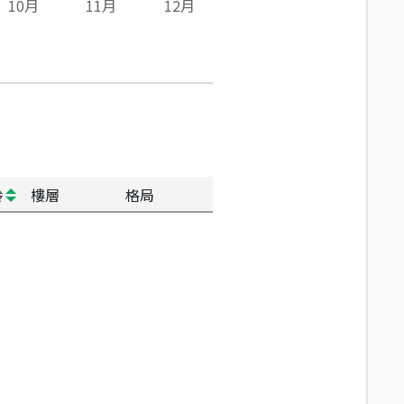
10
月
11
月
12
月
齡
樓層
格局