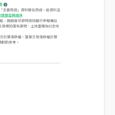
明
之「主要用途」資料推估而成，故資料呈
登錄類型與順序
功能，開啟後可即時排除顯示申報備註
易標的僅有建物、土地面積為0(含地
合方計算漲跌幅，當筆交易漲跌幅計算
請斟酌參考。