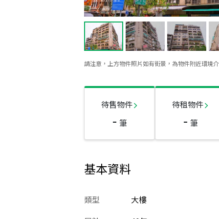
請注意，上方物件照片如有街景，為物件附近環境介
待售物件
待租物件
-
-
筆
筆
基本資料
類型
大樓