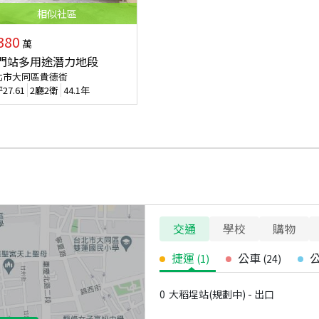
相似
社區
380
萬
門站多用途潛力地段
北市大同區貴德街
坪
27.61
2廳2衛
44.1年
交通
學校
購物
捷運
公車
(
1
)
(
24
)
0
大稻埕站(規劃中) - 出口