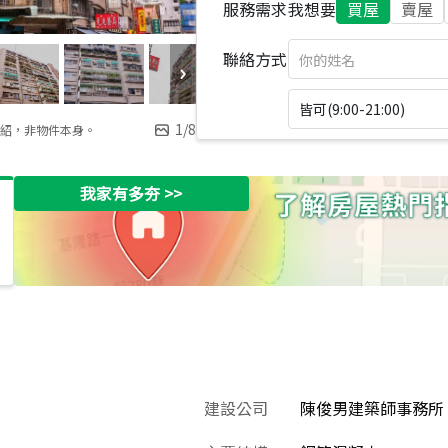
服務需求
我想要
買屋
賣屋
聯絡方式
皆可(9:00-21:00)
1
/
8
紹，非物件本身。
我家有多夯
>>
建設公司
陳俊男建築師事務所