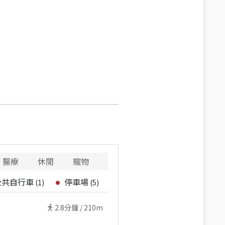
醫療
休閒
寵物
警消
重要設施
公共自行車
停車場
(
1
)
(
5
)
2.8
分鐘 /
210m