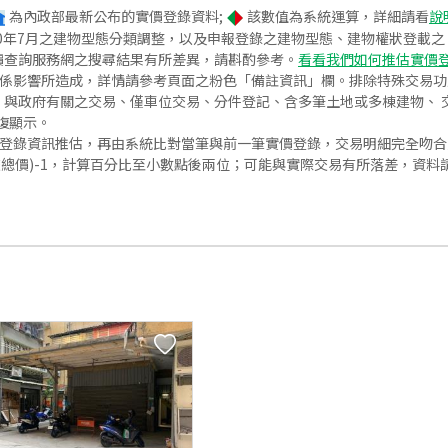
為內政部最新公布的實價登錄資料;
該數值為系統運算，詳細請看
說
020年7月之建物型態分類調整，以及申報登錄之建物型態、建物權狀登載
價查詢服務網之搜尋結果有所差異，請斟酌參考。
看看我們如何推估實價
關係影響所造成，詳情請參考頁面之粉色「備註資訊」欄。排除特殊交易
與政府有關之交易、僅車位交易、分件登記、含多筆土地或多棟建物、 交
復顯示。
價登錄資訊推估，再由系統比對當筆與前一筆實價登錄，交易明細完全吻
交總價)-1，計算百分比至小數點後兩位；可能與實際交易有所落差，資料