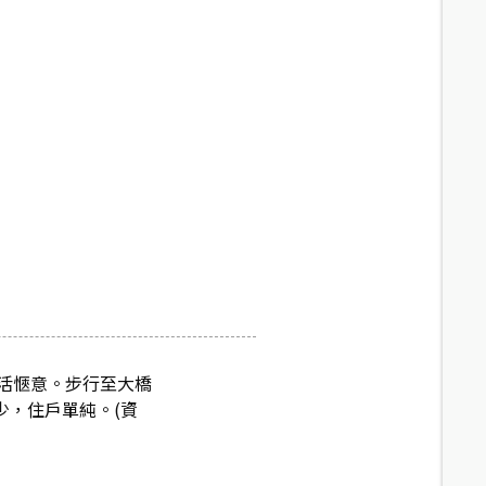
活愜意。步行至大橋
少，住戶單純。(資