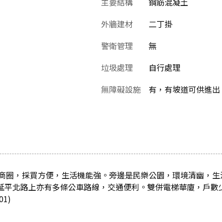
主要結構
鋼筋混凝土
外牆建材
二丁掛
警衛管理
無
垃圾處理
自行處理
無障礙設施
有，有坡道可供進出
商圈，採買方便，生活機能強。旁邊是民樂公園，環境清幽，生
鐘，延平北路上亦有多條公車路線，交通便利。雙併電梯華廈，戶數
1)