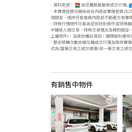
- 資料來源：
為信義房屋最新成交行情;
- 本實價登錄分類係綜合內政部實價登錄2
現類型、順序可能會與內政部不動產交易實
- 特殊行情物件可能為受到特別條件或特殊
中關係人間交易、特殊交易情況及標的類型、
上權物件)，及其他備註資訊，關閉後則會恢
- 歷史移轉次數依據信義成交行情及政府實
式為(當筆交易之成交總價/前一筆交易之成
有銷售中物件