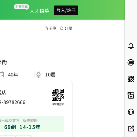
人才招募
登入/註冊
分享
訂閱
樂街
40
年
10層
星店
2-89782666
掃碼電話聊
方
已成交買方
從業時間
69組
14-15年