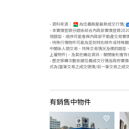
- 資料來源：
為信義房屋最新成交行情;
- 本實價登錄分類係綜合內政部實價登錄2
現類型、順序可能會與內政部不動產交易實
- 特殊行情物件可能為受到特別條件或特殊
中關係人間交易、特殊交易情況及標的類型、
上權物件)，及其他備註資訊，關閉後則會恢
- 歷史移轉次數依據信義成交行情及政府實
式為(當筆交易之成交總價/前一筆交易之成
有銷售中物件