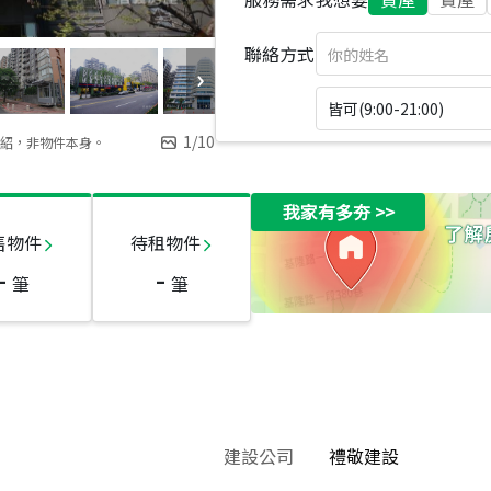
聯絡方式
皆可(9:00-21:00)
1
/
10
紹，非物件本身。
我家有多夯
>>
售物件
待租物件
-
-
筆
筆
建設公司
禮敬建設