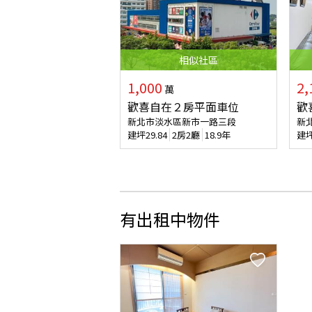
相似
社區
1,000
2,
萬
歡喜自在２房平面車位
歡
新北市淡水區新市一路三段
新
建坪
29.84
2房2廳
18.9年
建
有出租中物件