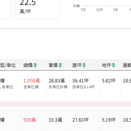
22.5
20萬
萬/坪
7月
11月
3月
型/車位
總價
單價
建坪
地坪
屋
大樓
1,050
萬
28.83
萬
36.41
坪
5.82
坪
18.
有車位
含車位價
含車位計算
含車位
8.14
坪
大樓
920
萬
33.3
萬
27.63
坪
5.19
坪
18.