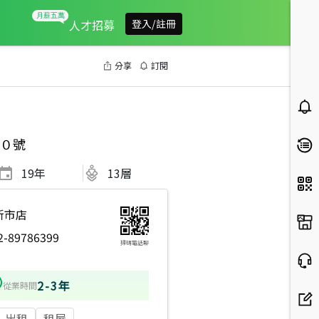
人才招募
登入/註冊
分享
訂閱
０號
19
年
13層
新市店
2-89786399
掃碼電話聊
2-3年
從業時間
出租
租屋