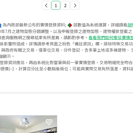
1
2
為內政部最新公布的實價登錄資料;
該數值為系統運算，詳細請看
說
020年7月之建物型態分類調整，以及申報登錄之建物型態、建物權狀登載
價查詢服務網之搜尋結果有所差異，請斟酌參考。
看看我們如何推估實價
關係影響所造成，詳情請參考頁面之粉色「備註資訊」欄。排除特殊交易
與政府有關之交易、僅車位交易、分件登記、含多筆土地或多棟建物、 交
復顯示。
價登錄資訊推估，再由系統比對當筆與前一筆實價登錄，交易明細完全吻
交總價)-1，計算百分比至小數點後兩位；可能與實際交易有所落差，資料