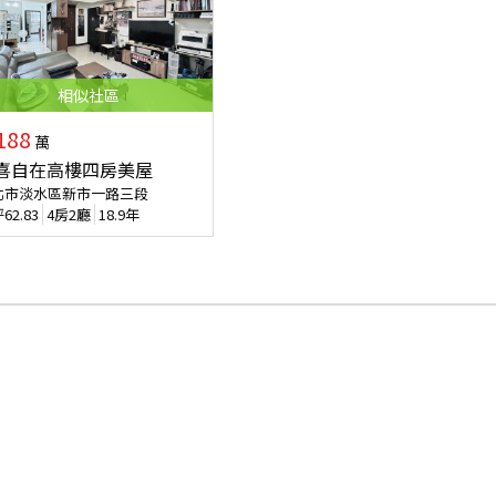
相似
社區
188
萬
喜自在高樓四房美屋
北市淡水區新市一路三段
坪
62.83
4房2廳
18.9年