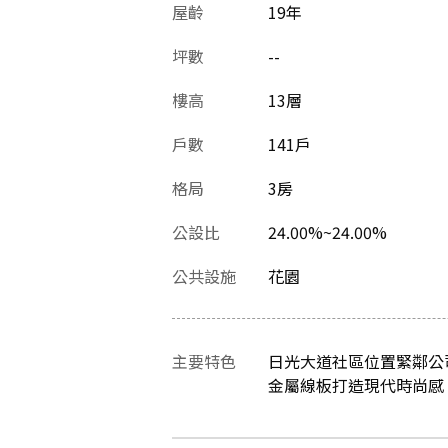
屋齡
19
年
坪數
--
樓高
13層
戶數
141戶
格局
3房
公設比
24.00%~24.00%
公共設施
花園
主要特色
日光大道社區位置緊鄰公
金屬線板打造現代時尚感，