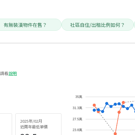
有無裝潢物件在售？
社區自住/出租比例如何？
請看
說明
35萬
31.3萬
27.5萬
2025年/02月
近兩年最低單價
23.8萬