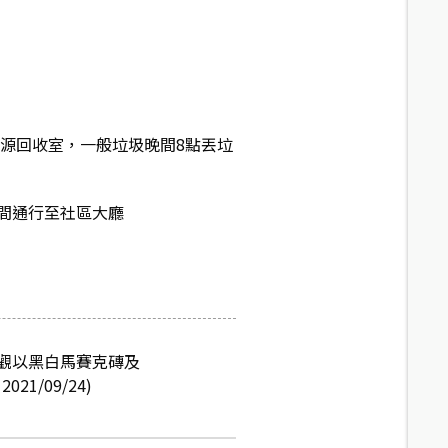
資源回收室，一般垃圾晚間8點丟垃
間通行至社區大廳
觀以黑白馬賽克磚及
/09/24)