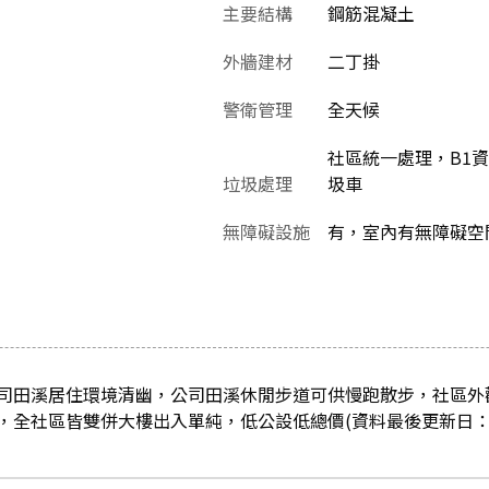
主要結構
鋼筋混凝土
外牆建材
二丁掛
警衛管理
全天候
社區統一處理，B1
垃圾處理
圾車
無障礙設施
有，室內有無障礙空
司田溪居住環境清幽，公司田溪休閒步道可供慢跑散步，社區外
全社區皆雙併大樓出入單純，低公設低總價(資料最後更新日：2021