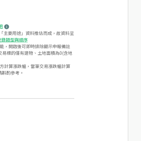
明
之「主要用途」資料推估而成，故資料呈
登錄類型與順序
功能，開啟後可即時排除顯示申報備註
易標的僅有建物、土地面積為0(含地
合方計算漲跌幅，當筆交易漲跌幅計算
請斟酌參考。