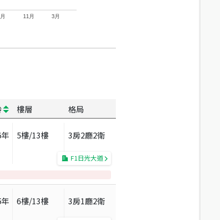
7月
11月
3月
齡
樓層
格局
6
年
5
樓/
13
樓
3房2廳2衛
F1日光大道
5
年
6
樓/
13
樓
3房1廳2衛