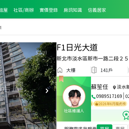
租屋
社區/商辦
實價登錄
房訊知識
信義居家
道
F1日光大道
新北市淡水區新市一路二段２５
大樓
141戶
蘇笙任
淡水
0989517169
0
2026年2月區成件TOP1
2025年9月區成件TOP3
2026年6月龍虎榜
社區維護人
服務需求
我想要
買屋
賣屋