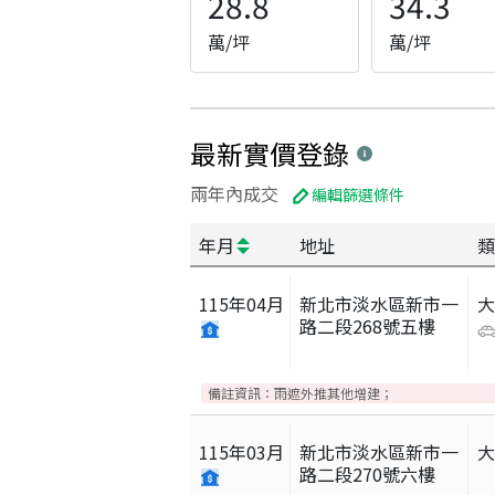
28.8
34.3
萬/坪
萬/坪
最新實價登錄
兩年內成交
編輯篩選條件
年月
地址
類
115
年
04
月
新北市淡水區新市一
路二段268號五樓
備註資訊：
雨遮外推其他增建；
115
年
03
月
新北市淡水區新市一
路二段270號六樓