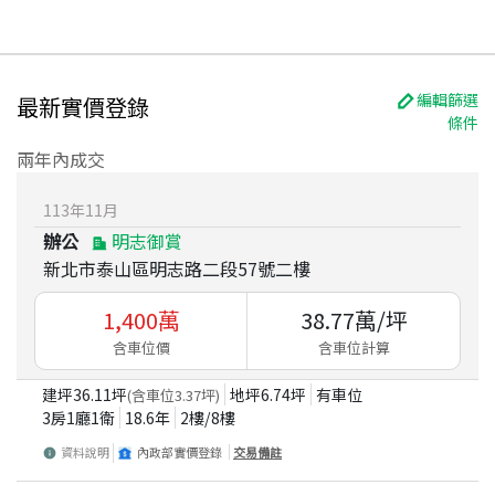
編輯篩選
最新實價登錄
條件
兩年內成交
113
年
11
月
辦公
明志御賞
新北市泰山區明志路二段57號二樓
1,400
萬
38.77
萬/坪
含車位價
含車位計算
建坪
36.11
坪
地坪
6.74
坪
有車位
(含車位
3.37
坪)
3房1廳1衛
18.6
年
2
樓/
8
樓
資料說明
內政部實價登錄
交易備註