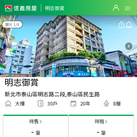
明志御賞
圖片 1/8
明志御賞
新北市泰山區明志路二段,泰山區民生路
大樓
30戶
20
年
8層
待售
待租
-
-
筆
筆