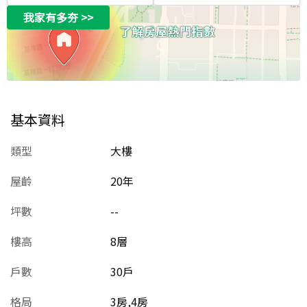
我家有多夯
>>
基本資料
類型
大樓
屋齡
20
年
坪數
--
樓高
8層
戶數
30戶
格局
3房,4房