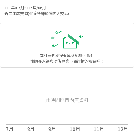
113年/07月~115年/06月
近二年成交價(排除特殊關係間之交易)
本社區
近期沒有成交紀錄，歡迎
洽詢專人為您提供專業市場行情的服務吧！
此時間區間內無資料
7
月
8
月
9
月
10
月
11
月
12
月