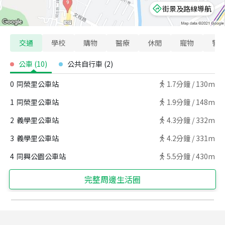
街景及路線導航
交通
學校
購物
醫療
休閒
寵物
警
公車
(
10
)
公共自行車
(
2
)
0
同榮里公車站
1.7
分鐘 /
130m
1
同榮里公車站
1.9
分鐘 /
148m
2
義學里公車站
4.3
分鐘 /
332m
3
義學里公車站
4.2
分鐘 /
331m
4
同興公園公車站
5.5
分鐘 /
430m
完整周邊生活圈