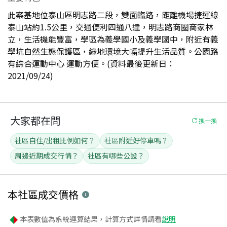
此案基地位泰山區明志路二段，雙面臨路，距離機場捷運線
泰山站約1.5公里，交通便利四通八達，明志路商圈商家林
立，生活機能豐富，學區為義學國小及義學國中，附近有義
學坑自然生態保護區，綠地環境大幅提升生活品質。公園路
有綜合運動中心 運動方便。(資料最後更新日：
2021/09/24)
大家都在問
換一換
社區自住/出租比例如何？
社區附近好停車嗎？
周邊近期成交行情？
社區有哪些公設？
本社區
成交價格
本表數值為系統運算結果，計算方式詳情請看
說明