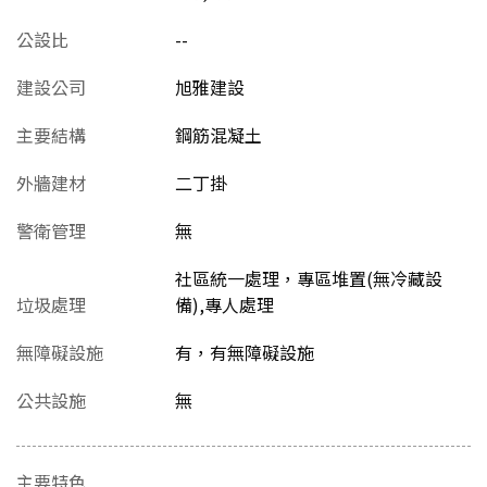
公設比
--
建設公司
旭雅建設
主要結構
鋼筋混凝土
外牆建材
二丁掛
警衛管理
無
社區統一處理，專區堆置(無冷藏設
垃圾處理
備),專人處理
無障礙設施
有，有無障礙設施
公共設施
無
主要特色