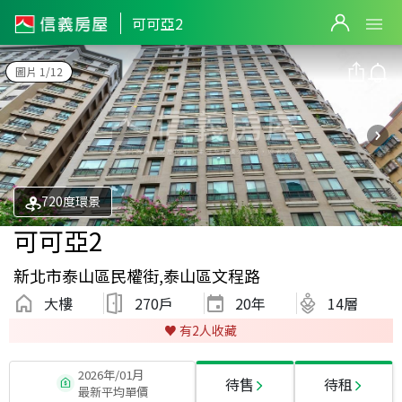
可可亞2
圖片 1/12
720度環景
可可亞2
新北市泰山區民權街,泰山區文程路
大樓
270戶
20
年
14層
♥️ 有
2
人收藏
2026年/01月
待售
待租
最新平均單價