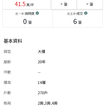
-
-
41.5
筆
筆
萬/坪
詢問度
成交
近一年
近五年
0
6
筆
筆
基本資料
類型
大樓
屋齡
20
年
坪數
--
樓高
14層
戶數
270戶
格局
2房,3房,4房