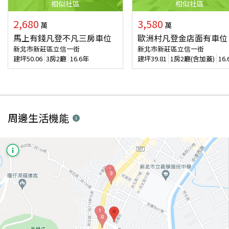
相似
社區
相似
社區
2,680
3,580
萬
萬
馬上有錢凡登不凡三房車位
歐洲村凡登金店面有車位
新北市新莊區立信一街
新北市新莊區立信一街
建坪
50.06
3房2廳
16.6年
建坪
39.81
1房2廳(含加蓋)
16
周邊生活機能