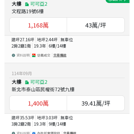
大樓
可可亞2
文程路19號6樓
1,168
萬
43
萬/坪
建坪
27.16
坪
地坪
2.44
坪
無車位
2房2廳1衛
19.3
年
6
樓/
14
樓
資料說明
信義成交
交易備註
114
年
09
月
大樓
可可亞2
新北市泰山區民權街72號九樓
1,400
萬
39.41
萬/坪
建坪
35.53
坪
地坪
3.03
坪
無車位
3房2廳2衛
19.3
年
9
樓/
14
樓
資料說明
內政部實價登錄
交易備註