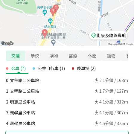
街景及路線導航
交通
學校
購物
醫療
休閒
寵物
警
公車
(
7
)
公共自行車
(
1
)
停車場
(
2
)
0
文程路口公車站
2.1
分鐘 /
163m
1
文程路口公車站
1.7
分鐘 /
127m
2
明志里公車站
4.1
分鐘 /
312m
3
義學里公車站
4.1
分鐘 /
307m
4
義學里公車站
4.5
分鐘 /
325m