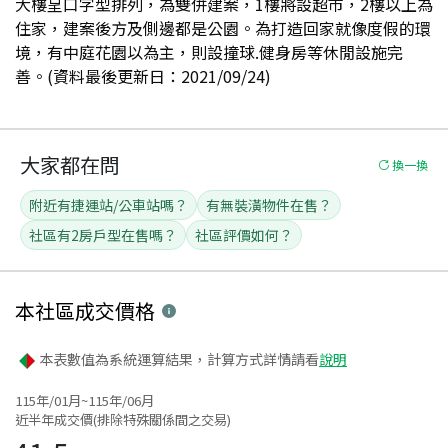
大樓呈口字型排列，為雙併建案，1樓將設超市，2樓以上為
住家，建案後方及側邊都是公園。為打造回家就像度假的環
境，有中庭花園以為主，則設撞球.健身房等休閒設施完
善。(資料最後更新日：2021/09/24)
大家都在問
換一換
附近有捷運站/公車站嗎？
有無裝潢物件在售？
社區有2房戶型在售嗎？
社區評價如何？
本社區
成交價格
本表數值為系統運算結果，計算方式詳情請看
說明
115年/01月~115年/06月
近半年成交價(排除特殊關係間之交易)