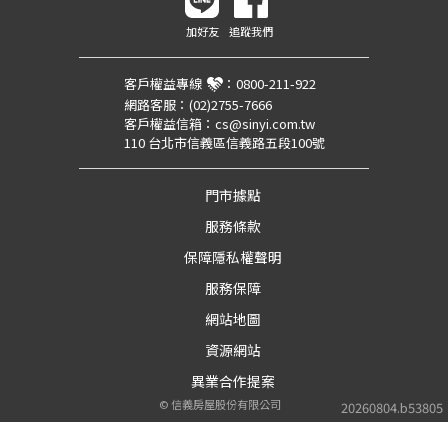
加好友
追蹤我們
客戶權益專線
：
0800-211-922
網路客服：
(02)2755-7666
客戶權益信箱：
cs@sinyi.com.tw
110 台北市信義區信義路五段100號
門市據點
服務條款
保障隱私權聲明
服務保障
網站地圖
資源網站
異業合作提案
©
信義房屋股份有限公司
20260804.b53805