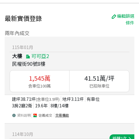
編輯篩選
最新實價登錄
條件
兩年內成交
115
年
01
月
大樓
可可亞2
民權街90號8樓
1,545
萬
41.51
萬/坪
含車位100萬
已扣除車位
建坪
38.71
坪
地坪
3.11
坪
有車位
(含車位
3.9
坪)
3房2廳2衛
19.6
年
8
樓/
14
樓
資料說明
信義成交
交易備註
114
年
10
月
移轉
2
次