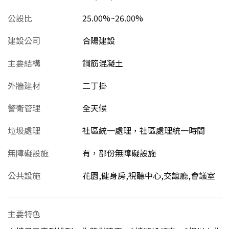
公設比
25.00%~26.00%
建設公司
合陽建設
主要結構
鋼筋混凝土
外牆建材
二丁掛
警衛管理
全天候
垃圾處理
社區統一處理，社區處理統一時間
無障礙設施
有，部份無障礙設施
公共設施
花園,健身房,視聽中心,交誼廳,會議室
主要特色