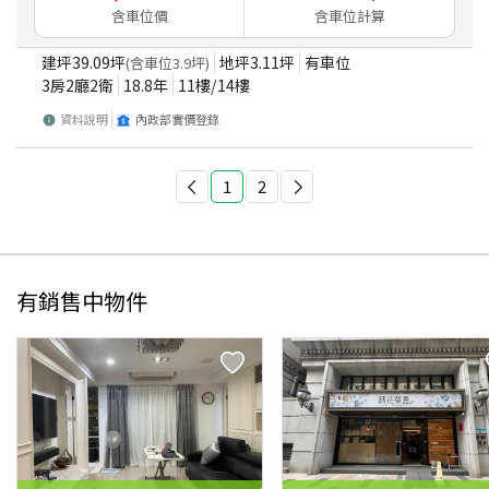
含車位價
含車位計算
建坪
39.09
坪
地坪
3.11
坪
有車位
(含車位
3.9
坪)
3房2廳2衛
18.8
年
11
樓/
14
樓
資料說明
內政部實價登錄
1
2
有銷售中物件