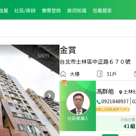
租屋
社區/商辦
實價登錄
房訊知識
信義居家
金賞
台北市士林區中正路６７０號
大樓
51戶
馮群皓
士林
0921848937
0
2026年2月區業績TOP
社區維護人
已成交賣
41組