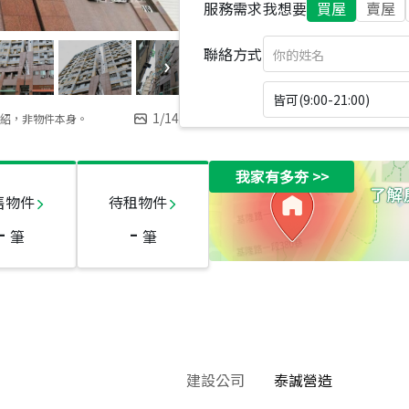
服務需求
我想要
買屋
賣屋
聯絡方式
皆可(9:00-21:00)
1
/
14
紹，非物件本身。
我家有多夯
>>
售物件
待租物件
-
-
筆
筆
建設公司
泰誠營造