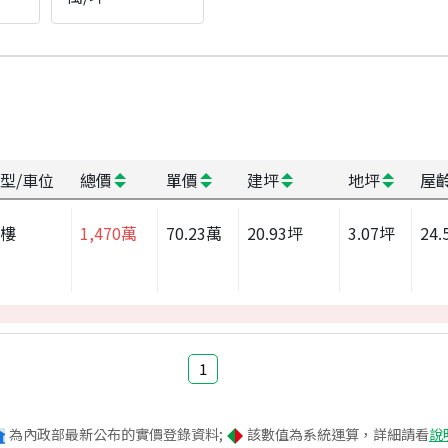
型/車位
總價
單價
建坪
地坪
屋
大樓
1,470
萬
70.23
萬
20.93
坪
3.07
坪
24.
1
為內政部最新公布的實價登錄資料;
該數值為系統運算，詳細請看
說