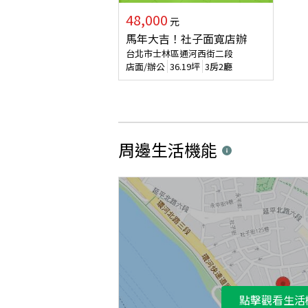
48,000
元
馬年大吉！社子面寬店辦
台北市士林區通河西街二段
店面/辦公
36.19
坪
3房2廳
周邊生活機能
點擊觀看生活