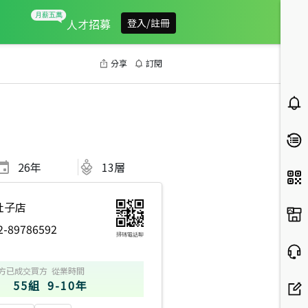
人才招募
登入/註冊
分享
訂閱
26
年
13層
社子店
2-89786592
掃碼電話聊
1
2025年12月區業績TOP3
2026年2月區成件TOP2
2025年12月區成件TO
方
已成交買方
從業時間
55組
9-10年