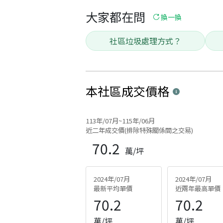
大家都在問
換一換
社區垃圾處理方式？
本社區
成交價格
113年/07月~115年/06月
近二年成交價(排除特殊關係間之交易)
70.2
萬/坪
2024年/07月
2024年/07月
最新平均單價
近兩年最高單價
70.2
70.2
萬/坪
萬/坪