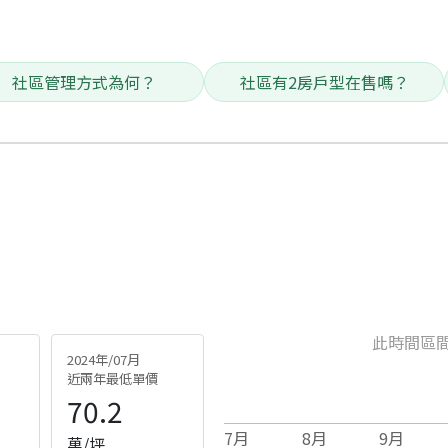
社區管理方式為何？
社區有2房戶型在售嗎？
此時間區
2024年/07月
近兩年最低單價
70.2
7
月
8
月
9
月
萬/坪