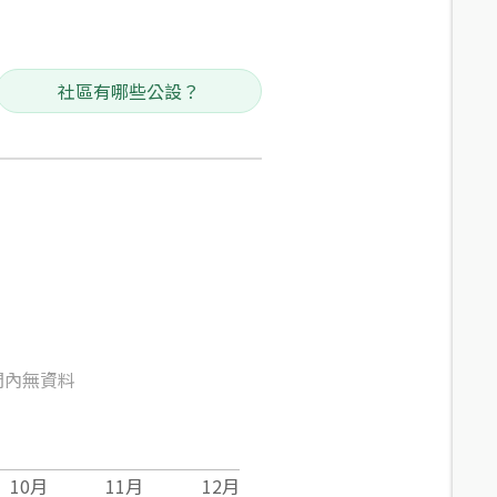
社區有哪些公設？
間內無資料
10
月
11
月
12
月