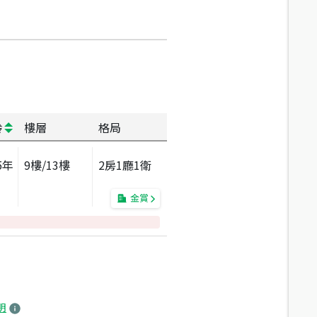
齡
樓層
格局
5
年
9
樓/
13
樓
2房1廳1衛
金賞
明