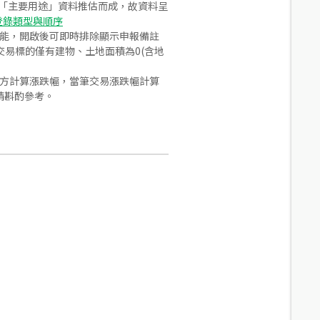
之「主要用途」資料推估而成，故資料呈
登錄類型與順序
功能，開啟後可即時排除顯示申報備註
易標的僅有建物、土地面積為0(含地
合方計算漲跌幅，當筆交易漲跌幅計算
請斟酌參考。