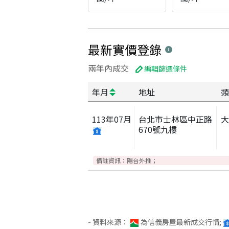
最新實價登錄
兩年內成交
編輯篩選條件
年月
地址
類
113
年
07
月
台北市士林區中正路
670號九樓
備註資訊：
陽台外推；
- 資料來源：
為信義房屋最新成交行情;