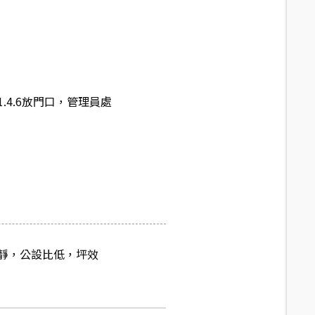
.4.6放門口，管理員處
靜，公設比低，坪效