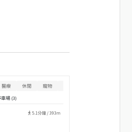
醫療
休閒
寵物
警消
重要設施
停車場
(
3
)
5.1
分鐘 /
393m