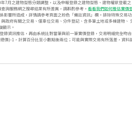
020年7月之建物型態分類調整，以及申報登錄之建物型態、建物權狀登載
價查詢服務網之搜尋結果有所差異，請斟酌參考。
看看我們如何推估實價
關係影響所造成，詳情請參考頁面之粉色「備註資訊」欄。排除特殊交易
與政府有關之交易、僅車位交易、分件登記、含多筆土地或多棟建物、 交
復顯示。
價登錄資訊推估，再由系統比對當筆與前一筆實價登錄，交易明細完全吻
交總價)-1，計算百分比至小數點後兩位；可能與實際交易有所落差，資料