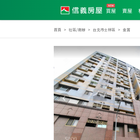
買屋
賣屋
首頁
社區/商辦
台北市士林區
金賞