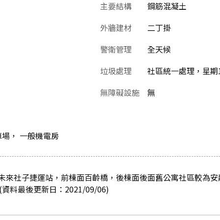
主要結構
鋼筋混凝土
外牆建材
二丁掛
警衛管理
全天候
垃圾處理
社區統一處理，星期1
無障礙設施
無
車場， 一般機電房
未來社子捷運站，前棟面百齡橋，後棟面後面舊公寓社區較為安
料最後更新日：2021/09/06)