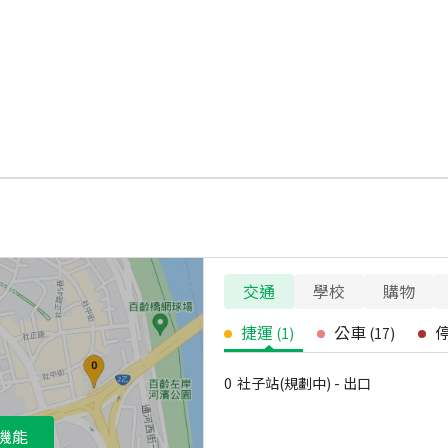
交通
學校
購物
捷運
公車
(
1
)
(
17
)
0
社子站(規劃中) - 出口
機能