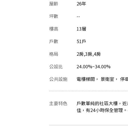
屋齡
26
年
坪數
--
樓高
13層
戶數
51戶
格局
2房,3房,4房
公設比
24.00%~34.00%
公共設施
電樓梯間， 景衛室， 停
主要特色
戶數單純的社區大樓，近
佳，有24小時保全管理。(資