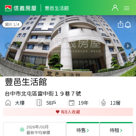
豐邑生活館
圖片 1/4
豐邑生活館
台中市北屯區雷中街１９巷７號
大樓
58戶
19
年
12層
♥️ 有
8
人收藏
2026年/03月
待售
待租
最新平均單價