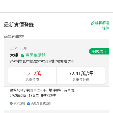
編輯篩選
最新實價登錄
條件
兩年內成交
115
年
03
月
移轉
2
次
大樓
豐邑生活館
台中市北屯區雷中街19巷7號9樓之6
1,312
萬
32.41
萬/坪
含車位價
含車位計算
建坪
40.48
坪
地坪
8
坪
有車位
(含車位
--
坪)
2房2廳2衛
18.5
年
9
樓/
12
樓
資料說明
內政部實價登錄