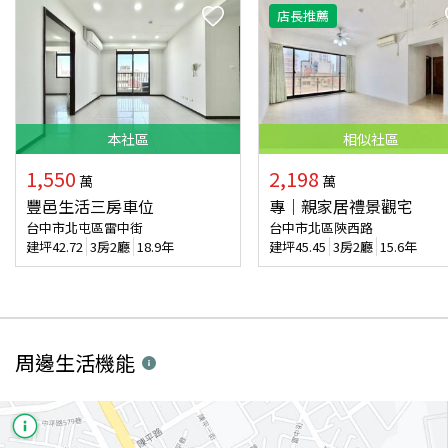
店長推薦
本
社區
相似
社區
1,550
2,198
萬
萬
豐邑生活三房車位
專｜親家居禮景觀宅
台中市北屯區雷中街
台中市北區陝西路
建坪
42.72
3房2廳
18.9年
建坪
45.45
3房2廳
15.6年
周邊生活機能