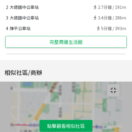
2
大德國中公車站
2.7
分鐘 /
191m
3
大德國中公車站
3.4
分鐘 /
286m
4
陳平公車站
5
分鐘 /
393m
完整周邊生活圈
相似社區/商辦
點擊觀看相似社區