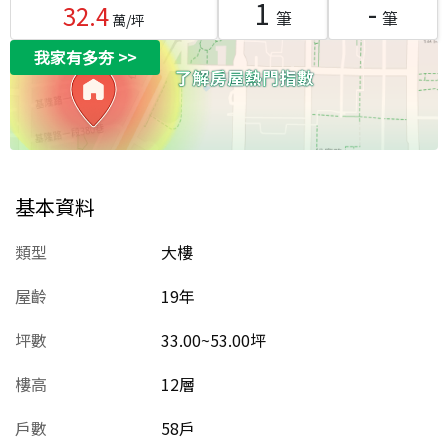
1
-
32.4
筆
筆
萬/坪
我家有多夯
>>
基本資料
類型
大樓
屋齡
19
年
坪數
33.00~53.00坪
樓高
12層
戶數
58戶