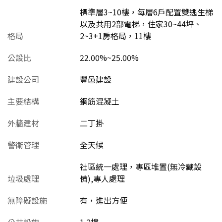
標準層3~10樓，每層6戶配置雙逃生梯
以及共用2部電梯，住家30~44坪、
格局
2~3+1房格局，11樓
公設比
22.00%~25.00%
建設公司
豐邑建設
主要結構
鋼筋混凝土
外牆建材
二丁掛
警衛管理
全天候
社區統一處理，專區堆置(無冷藏設
垃圾處理
備),專人處理
無障礙設施
有，進出方便
公共設施
1.2樓