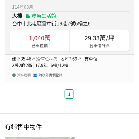
114
年
08
月
大樓
豐邑生活館
台中市北屯區雷中街19巷7號6樓之6
1,040
萬
29.33
萬/坪
含車位價
含車位計算
建坪
35.46
坪
地坪
7.69
坪
有車位
(含車位
--
坪)
2房2廳2衛
17.9
年
6
樓/
12
樓
資料說明
內政部實價登錄
1
有銷售中物件