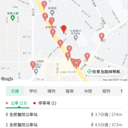
街景及路線導航
交通
學校
購物
醫療
休閒
寵物
警
公車
(
13
)
停車場
(
1
)
0
全民醫院公車站
3.7
分鐘 /
274m
1
全民醫院公車站
4.5
分鐘 /
373m