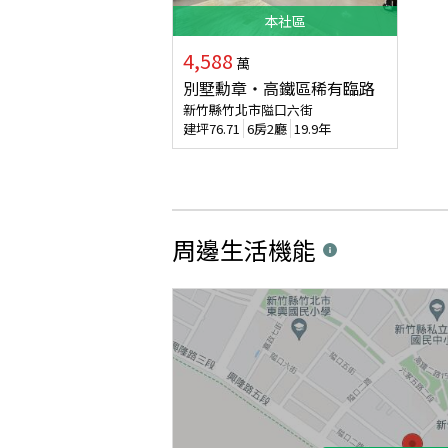
本
社區
4,588
萬
別墅勳章・高鐵區稀有臨路
新竹縣竹北市隘口六街
建坪
76.71
6房2廳
19.9年
周邊生活機能