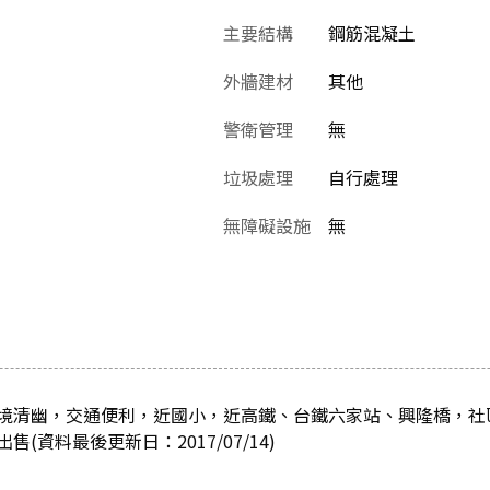
主要結構
鋼筋混凝土
外牆建材
其他
警衛管理
無
垃圾處理
自行處理
無障礙設施
無
境清幽，交通便利，近國小，近高鐵、台鐵六家站、興隆橋，社
(資料最後更新日：2017/07/14)