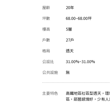
屋齡
20
年
坪數
68.00~68.00坪
樓高
5層
戶數
27戶
格局
透天
公設比
31.00%~31.00%
公共設施
無
主要特色
高鐵地區社區型透天，環
區，鄰居感情好，少有人出售