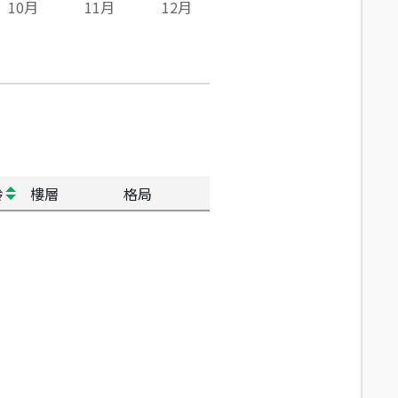
10
月
11
月
12
月
齡
樓層
格局