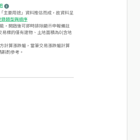
明
之「主要用途」資料推估而成，故資料呈
登錄類型與順序
功能，開啟後可即時排除顯示申報備註
易標的僅有建物、土地面積為0(含地
合方計算漲跌幅，當筆交易漲跌幅計算
請斟酌參考。