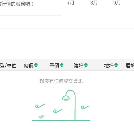
7
月
8
月
9
月
場行情的服務吧！
型/車位
總價
單價
建坪
地坪
屋
還沒有任何成交資訊