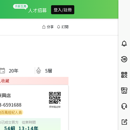
人才招募
登入/註冊
分享
訂閱
20
年
5層
人收藏
東興店
3-6591688
掃碼電話聊
紀人員
方
已成交買方
從業時間
54組
13-14年