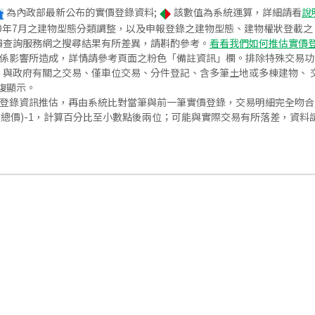
為內政部最新公布的實價登錄資料;
該數值為系統運算，詳細請看
說
020年7月之建物型態分類調整，以及申報登錄之建物型態、建物權狀登載
價查詢服務網之搜尋結果有所差異，請斟酌參考。
看看我們如何推估實價
關係影響所造成，詳情請參考頁面之粉色「備註資訊」欄。排除特殊交易
與政府有關之交易、僅車位交易、分件登記、含多筆土地或多棟建物、 交
復顯示。
價登錄資訊推估，再由系統比對當筆與前一筆實價登錄，交易明細完全吻
交總價)-1，計算百分比至小數點後兩位；可能與實際交易有所落差，資料