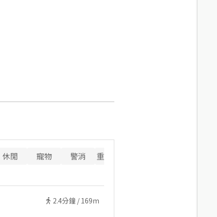
休閒
寵物
警消
重要設施
2.4
分鐘 /
169m