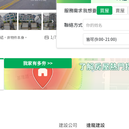
服務需求
我想要
買屋
賣屋
聯絡方式
1
/
7
紹，非物件本身。
皆可(9:00-21:00)
我家有多夯
>>
建設公司
達龍建設