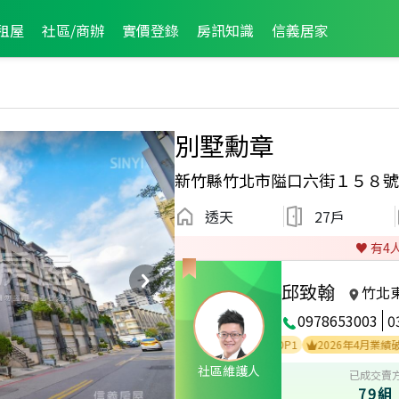
租屋
社區/商辦
實價登錄
房訊知識
信義居家
別墅勳章
新竹縣竹北市隘口六街１５８號
透天
27戶
♥️ 有
4
邱致翰
竹北
0978653003
0
2025年10月區成件TOP3
2025年3月區成件TOP1
2026年4月業績破百萬經
社區維護人
已成交賣
79組