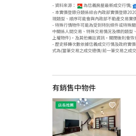
- 資料來源：
為信義房屋最新成交行情;
- 本實價登錄分類係綜合內政部實價登錄2
現類型、順序可能會與內政部不動產交易實
- 特殊行情物件可能為受到特別條件或特殊
中關係人間交易、特殊交易情況及標的類型、
上權物件)，及其他備註資訊，關閉後則會恢
- 歷史移轉次數依據信義成交行情及政府實
式為(當筆交易之成交總價/前一筆交易之成
有銷售中物件
店長推薦