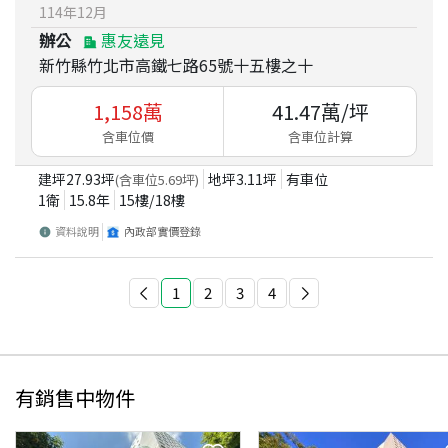
114
年
12
月
辦公
惠友遠見
新竹縣竹北市高鐵七路65號十五樓之十
1,158
萬
41.47
萬/坪
含車位價
含車位計算
建坪
27.93
坪
地坪
3.11
坪
有車位
(含車位
5.69
坪)
1衛
15.8
年
15
樓/
18
樓
資料說明
內政部實價登錄
1
2
3
4
有銷售中物件