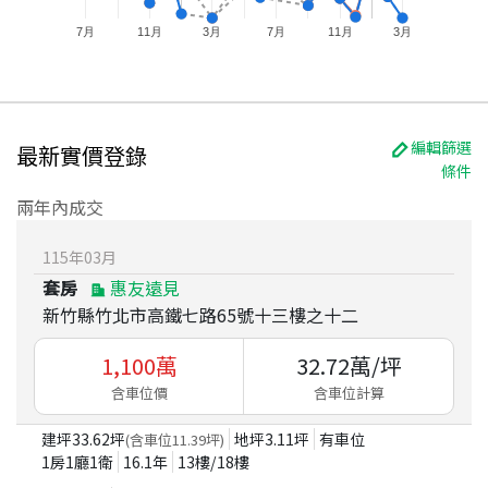
7月
11月
3月
7月
11月
3月
編輯篩選
最新實價登錄
條件
兩年內成交
115
年
03
月
套房
惠友遠見
新竹縣竹北市高鐵七路65號十三樓之十二
1,100
萬
32.72
萬/坪
含車位價
含車位計算
建坪
33.62
坪
地坪
3.11
坪
有車位
(含車位
11.39
坪)
1房1廳1衛
16.1
年
13
樓/
18
樓