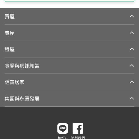
買屋
賣屋
租屋
實登與房訊知識
信義居家
集團與永續發展
加好友
追蹤我們