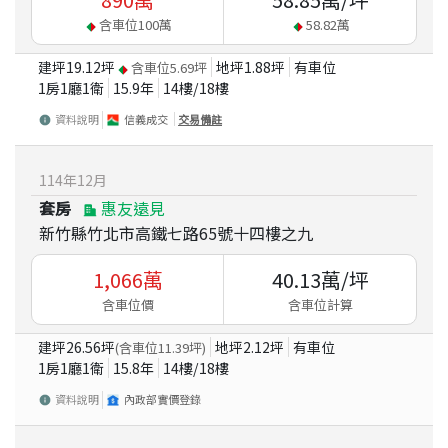
含車位
100
萬
58.82
萬
建坪
19.12
坪
地坪
1.88
坪
有車位
含車位
5.69
坪
1房1廳1衛
15.9
年
14
樓/
18
樓
資料說明
信義成交
交易備註
114
年
12
月
套房
惠友遠見
新竹縣竹北市高鐵七路65號十四樓之九
1,066
萬
40.13
萬/坪
含車位價
含車位計算
建坪
26.56
坪
地坪
2.12
坪
有車位
(含車位
11.39
坪)
1房1廳1衛
15.8
年
14
樓/
18
樓
資料說明
內政部實價登錄