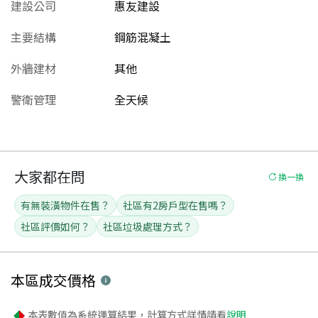
建設公司
惠友建設
主要結構
鋼筋混凝土
外牆建材
其他
警衛管理
全天候
大家都在問
換一換
有無裝潢物件在售？
社區有2房戶型在售嗎？
社區評價如何？
社區垃圾處理方式？
本區
成交價格
本表數值為系統運算結果，計算方式詳情請看
說明