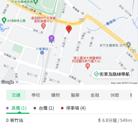
街景及路線導航
交通
學校
購物
醫療
金融
休閒
寵
高鐵
(
1
)
台鐵
(
1
)
停車場
(
4
)
0
新竹站
6.8
分鐘 /
549m