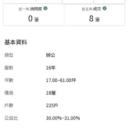
詢問度
成交
近一年
近五年
0
8
筆
筆
基本資料
類型
辦公
屋齡
16
年
坪數
17.00~61.00坪
樓高
18層
戶數
225戶
公設比
30.00%~31.00%