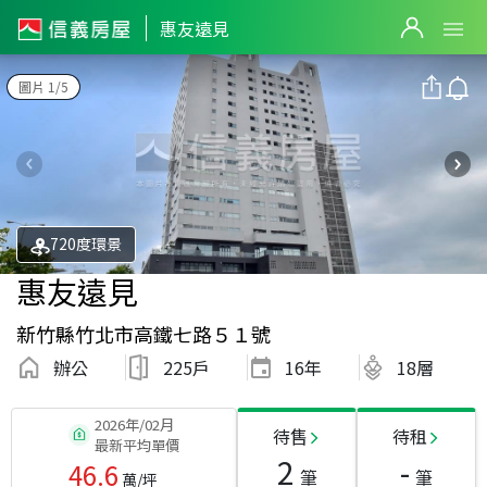
惠友遠見
圖片 1/5
720度環景
惠友遠見
新竹縣竹北市高鐵七路５１號
辦公
225戶
16
年
18層
2026年/02月
待售
待租
最新平均單價
2
-
46.6
筆
筆
萬/坪