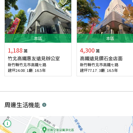
本
區
本
區
1,188
4,300
萬
萬
竹北高鐵惠友遠見辦公室
高鐵遠見鑽石金店面
新竹縣竹北市高鐵七路
新竹縣竹北市高鐵七路
建坪
24.08
1廳
16.5年
建坪
77.17
3廳
16.5年
周邊生活機能