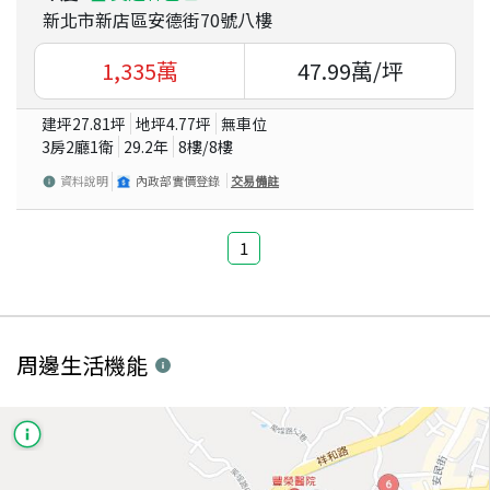
新北市新店區安德街70號八樓
1,335
萬
47.99
萬/坪
建坪
27.81
坪
地坪
4.77
坪
無車位
3房2廳1衛
29.2
年
8
樓/
8
樓
資料說明
內政部實價登錄
交易備註
1
周邊生活機能