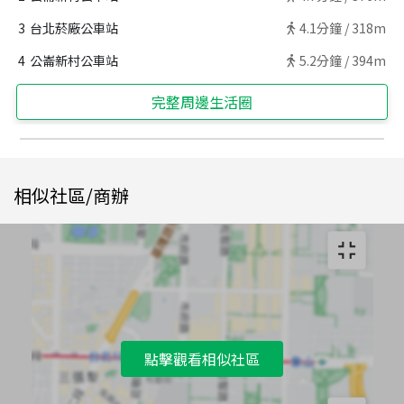
3
台北菸廠公車站
4.1
分鐘 /
318m
4
公崙新村公車站
5.2
分鐘 /
394m
完整周邊生活圈
相似社區/商辦
點擊觀看相似社區