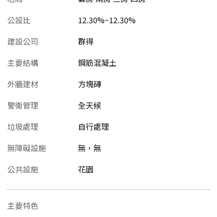
公設比
12.30%~12.30%
建設公司
群得
主要結構
鋼筋混凝土
外牆建材
方塊磚
警衛管理
全天候
垃圾處理
自行處理
無障礙設施
無，無
公共設施
花園
主要特色