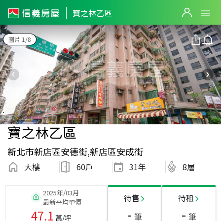
寶之林乙區
圖片 1/8
寶之林乙區
新北市新店區安德街,新店區安成街
大樓
60戶
31
年
8層
2025年/03月
待售
待租
最新平均單價
-
-
47.1
筆
筆
萬/坪