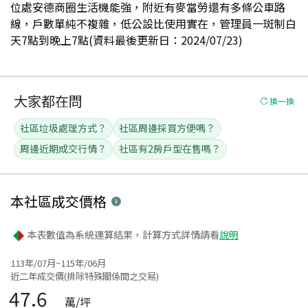
位處安德商圈生活機能強，附近有麥當勞還有多條公車路
線，戶數單純不複雜，低公設比使用實在，管理員一斑制白
天7點到晚上7點(資料最後更新日：2024/07/23)
大家都在問
換一換
社區垃圾處理方式？
社區周邊採買方便嗎？
周邊近期成交行情？
社區有2房戶型在售嗎？
本社區
成交價格
本表數值為系統運算結果，計算方式詳情請看
說明
113年/07月~115年/06月
近二年成交價(排除特殊關係間之交易)
47.6
萬/坪