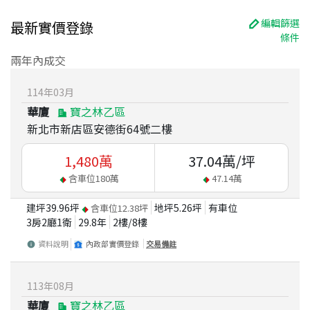
編輯篩選
最新實價登錄
條件
兩年內成交
114
年
03
月
華廈
寶之林乙區
新北市新店區安德街64號二樓
1,480
萬
37.04
萬/坪
含車位
180
萬
47.14
萬
建坪
39.96
坪
地坪
5.26
坪
有車位
含車位
12.38
坪
3房2廳1衛
29.8
年
2
樓/
8
樓
資料說明
內政部實價登錄
交易備註
113
年
08
月
華廈
寶之林乙區