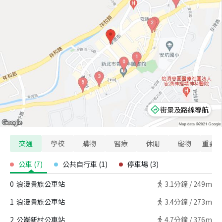
街景及路線導航
交通
學校
購物
醫療
休閒
寵物
重要
公車
(
7
)
公共自行車
(
1
)
停車場
(
3
)
0
浪漫貴族公車站
3.1
分鐘 /
249m
1
浪漫貴族公車站
3.4
分鐘 /
273m
2
公崙新村公車站
4.7
分鐘 /
376m