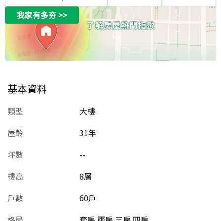
我家有多夯
>>
基本資料
類型
大樓
屋齡
31
年
坪數
--
樓高
8層
戶數
60戶
格局
套房 兩房 三房 四房