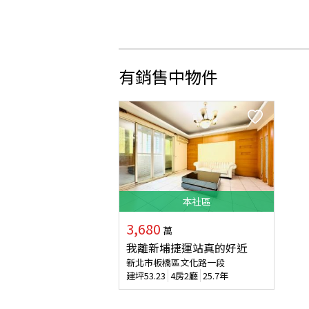
有銷售中物件
本
社區
3,680
萬
我離新埔捷運站真的好近
新北市板橋區文化路一段
建坪
53.23
4房2廳
25.7年