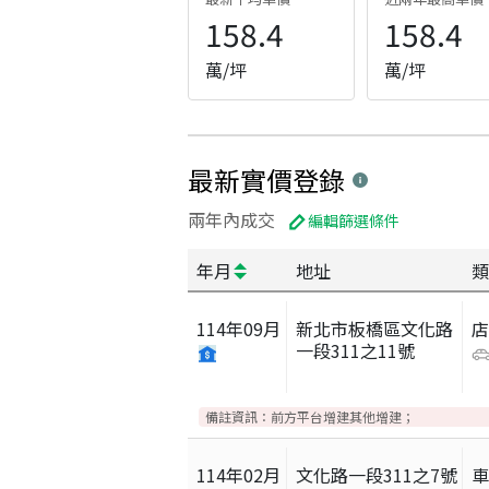
158.4
158.4
萬/坪
萬/坪
最新實價登錄
兩年內成交
編輯篩選條件
年月
地址
類
114
年
09
月
新北市板橋區文化路
一段311之11號
備註資訊：
前方平台增建其他增建；
114
年
02
月
文化路一段311之7號