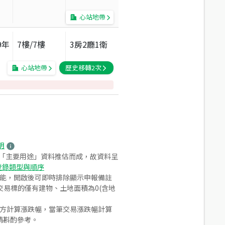
心站地帶
9
年
7
樓/
7
樓
3房2廳1衛
心站地帶
歷史移轉
2
次
明
之「主要用途」資料推估而成，故資料呈
登錄類型與順序
功能，開啟後可即時排除顯示申報備註
易標的僅有建物、土地面積為0(含地
合方計算漲跌幅，當筆交易漲跌幅計算
請斟酌參考。