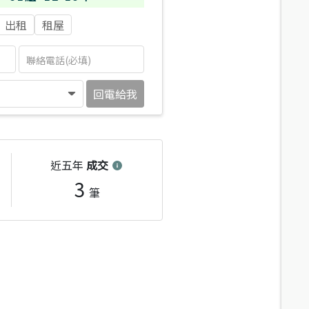
出租
租屋
回電給我
近五年
成交
3
筆