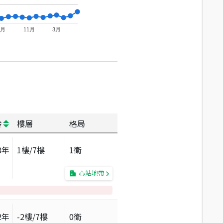
7月
11月
3月
齡
樓層
格局
8
年
1
樓/
7
樓
1衛
心站地帶
2
年
-2
樓/
7
樓
0衛