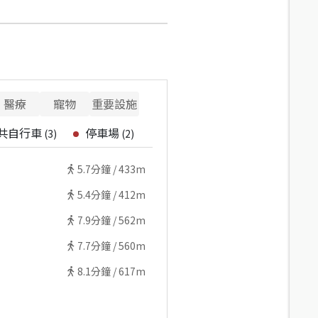
醫療
寵物
重要設施
共自行車
停車場
(
3
)
(
2
)
5.7
分鐘 /
433m
5.4
分鐘 /
412m
7.9
分鐘 /
562m
7.7
分鐘 /
560m
8.1
分鐘 /
617m