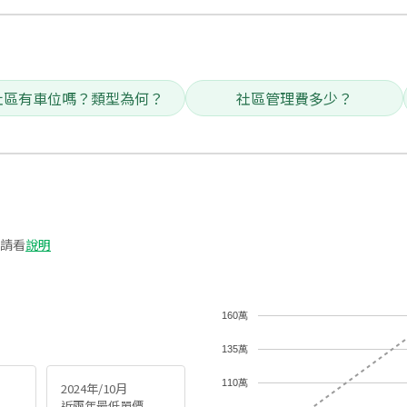
社區有車位嗎？類型為何？
社區管理費多少？
請看
說明
160萬
135萬
110萬
2024年/10月
近兩年最低單價