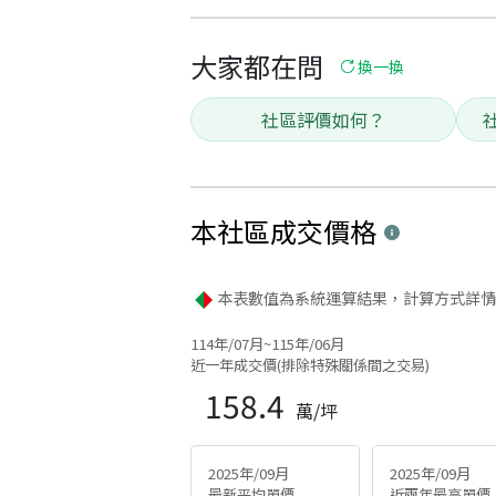
大家都在問
換一換
社區評價如何？
本社區
成交價格
本表數值為系統運算結果，計算方式詳情
114年/07月~115年/06月
近一年成交價(排除特殊關係間之交易)
158.4
萬/坪
2025年/09月
2025年/09月
最新平均單價
近兩年最高單價