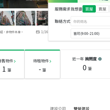
服務需求
我想要
買屋
賣屋
聯絡方式
1
/
16
紹，非物件本身。
皆可(9:00-21:00)
近一年
詢問度
待售物件
待租物件
0
1
-
筆
筆
筆
建設公司
雙營建設