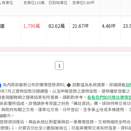
有車位
含車位115萬
已扣除車位
含車位
5.83
坪
華廈
1,790
萬
82.62
萬
21.67
坪
4.46
坪
23.
1
為內政部最新公布的實價登錄資料;
該數值為系統運算，詳細請看
說
020年7月之建物型態分類調整，以及申報登錄之建物型態、建物權狀登載
價查詢服務網之搜尋結果有所差異，請斟酌參考。
看看我們如何推估實價
關係影響所造成，詳情請參考頁面之粉色「備註資訊」欄。排除特殊交易
與政府有關之交易、僅車位交易、分件登記、含多筆土地或多棟建物、 交
復顯示。
價登錄資訊推估，再由系統比對當筆與前一筆實價登錄，交易明細完全吻
交總價)-1，計算百分比至小數點後兩位；可能與實際交易有所落差，資料