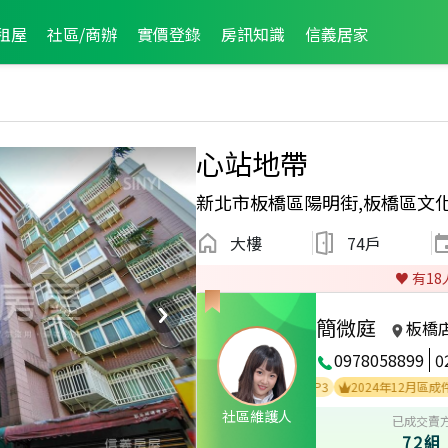
租屋
社區/商辦
實價登錄
房訊知識
信義居家
心站地帶
新北市板橋區陽明街,板橋區文
大樓
74戶
♥️ 有
18
簡微庭
板橋
0978058899
0
2022年10月區業績TOP1
2025年9月區成件TOP3
2024年12月區成件TOP2
社區維護人
已成交賣
72組