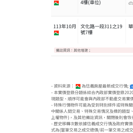
4樓(車位)
113
年
10
月
文化路一段311之19
號7樓
備註資訊：
其他增建；
- 資料來源：
為信義房屋最新成交行情;
- 本實價登錄分類係綜合內政部實價登錄2
現類型、順序可能會與內政部不動產交易實
- 特殊行情物件可能為受到特別條件或特殊
中關係人間交易、特殊交易情況及標的類型、
上權物件)，及其他備註資訊，關閉後則會恢
- 歷史移轉次數依據信義成交行情及政府實
式為(當筆交易之成交總價/前一筆交易之成