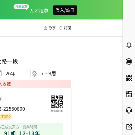
人才招募
登入/註冊
分享
訂閱
化路一段
26
年
7、8層
人收藏
店
2-22550800
掃碼電話聊
方
已成交買方
從業時間
91組
12-13年