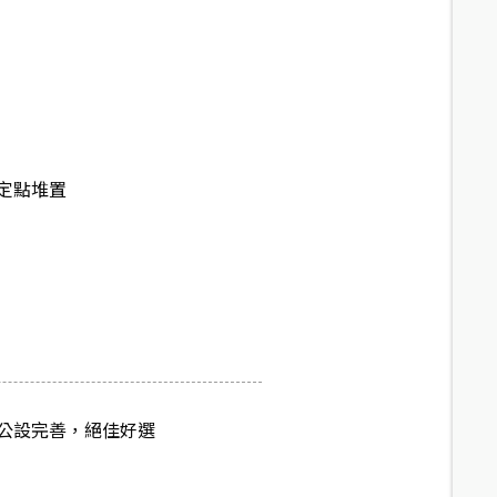
定點堆置
公設完善，絕佳好選