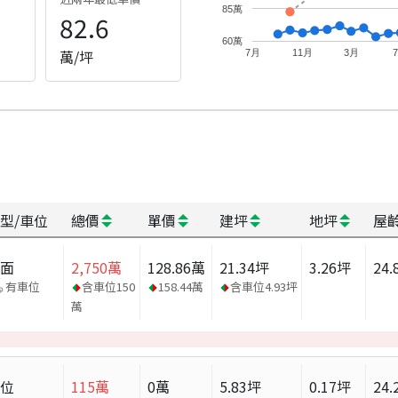
85萬
82.6
60萬
萬/坪
7月
11月
3月
型/車位
總價
單價
建坪
地坪
屋
店面
2,750
萬
128.86
萬
21.34
坪
3.26
坪
24.
有車位
含車位
150
158.44
萬
含車位
4.93
坪
萬
車位
115
萬
0
萬
5.83
坪
0.17
坪
24.