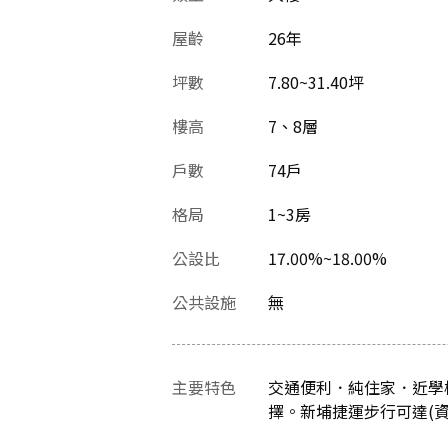
屋齡
26
年
坪數
7.80~31.40坪
樓高
7、8層
戶數
74戶
格局
1~3房
公設比
17.00%~18.00%
公共設施
無
主要特色
交通便利．純住家．近學
擇。新埔捷運步行可達(資料最