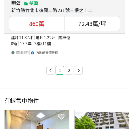
辦公
雙翼
新竹縣竹北市復興二路231號三樓之十二
860
萬
72.43
萬/坪
建坪
11.87
坪
地坪
1.22
坪
無車位
0衛
17.3
年
3
樓/
11
樓
資料說明
內政部實價登錄
1
2
有銷售中物件