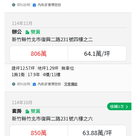
資料說明
內政部實價登錄
114
年
11
月
辦公
雙翼
新竹縣竹北市復興二路231號四樓之二
806
萬
64.1
萬/坪
建坪
12.57
坪
地坪
1.29
坪
無車位
1房1衛
17.9
年
4
樓/
11
樓
資料說明
內政部實價登錄
交易備註
114
年
10
月
移轉
3
次
套房
雙翼
新竹縣竹北市復興二路231號六樓之六
850
萬
63.88
萬/坪