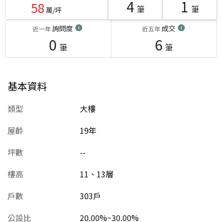
4
1
58
筆
筆
萬/坪
詢問度
成交
近一年
近五年
0
6
筆
筆
基本資料
類型
大樓
屋齡
19
年
坪數
--
樓高
11、13層
戶數
303戶
公設比
20.00%~30.00%