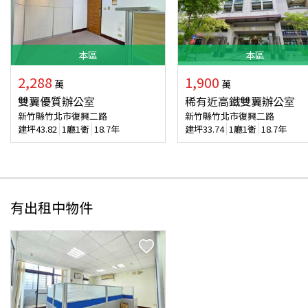
本
區
本
區
2,288
1,900
萬
萬
雙翼優質辦公室
稀有近高鐵雙翼辦公室
新竹縣竹北市復興二路
新竹縣竹北市復興二路
建坪
43.82
1廳1衛
18.7年
建坪
33.74
1廳1衛
18.7年
有出租中物件