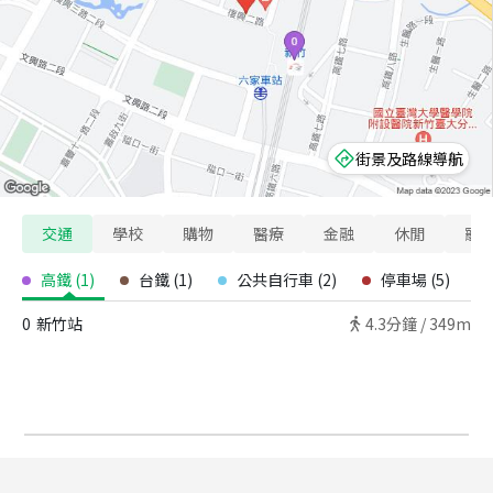
街景及路線導航
交通
學校
購物
醫療
金融
休閒
寵
高鐵
(
1
)
台鐵
(
1
)
公共自行車
(
2
)
停車場
(
5
)
0
新竹站
4.3
分鐘 /
349m