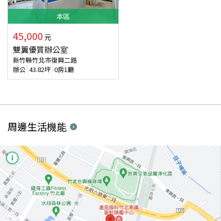
本
區
45,000
元
雙翼優質辦公室
新竹縣竹北市復興二路
辦公
43.82
坪
0房1廳
周邊生活機能