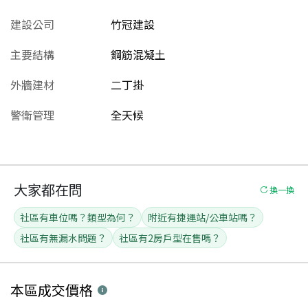
建設公司
竹冠建設
主要結構
鋼筋混凝土
外牆建材
二丁掛
警衛管理
全天候
大家都在問
換一換
社區有車位嗎？類型為何？
附近有捷運站/公車站嗎？
社區有無漏水問題？
社區有2房戶型在售嗎？
本區
成交價格