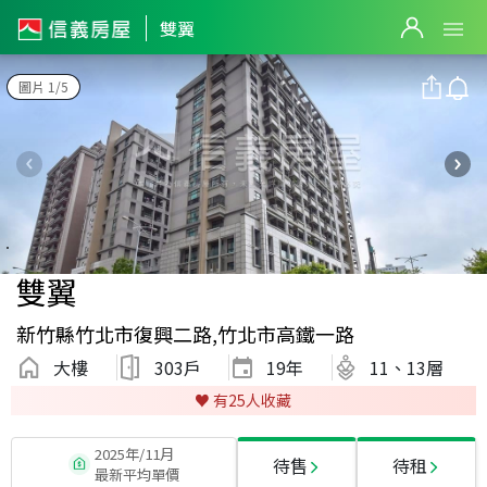
雙翼
圖片 1/5
雙翼
新竹縣竹北市復興二路,竹北市高鐵一路
大樓
303戶
19
年
11、13層
♥️ 有
25
人收藏
2025年/11月
待售
待租
最新平均單價