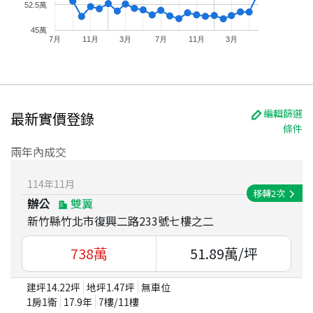
52.5萬
45萬
7月
11月
3月
7月
11月
3月
編輯篩選
最新實價登錄
條件
兩年內成交
114
年
11
月
移轉
2
次
辦公
雙翼
新竹縣竹北市復興二路233號七樓之二
738
萬
51.89
萬/坪
建坪
14.22
坪
地坪
1.47
坪
無車位
1房1衛
17.9
年
7
樓/
11
樓