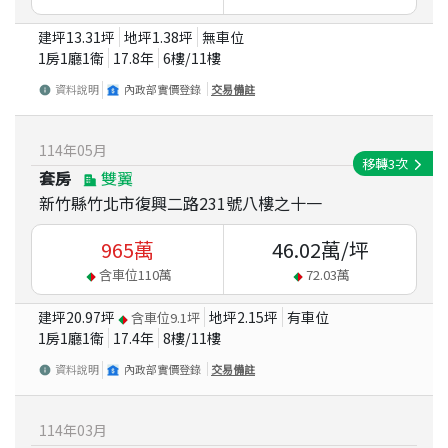
建坪
13.31
坪
地坪
1.38
坪
無車位
1房1廳1衛
17.8
年
6
樓/
11
樓
資料說明
內政部實價登錄
交易備註
114
年
05
月
移轉
3
次
套房
雙翼
新竹縣竹北市復興二路231號八樓之十一
965
萬
46.02
萬/坪
含車位
110
萬
72.03
萬
建坪
20.97
坪
地坪
2.15
坪
有車位
含車位
9.1
坪
1房1廳1衛
17.4
年
8
樓/
11
樓
資料說明
內政部實價登錄
交易備註
114
年
03
月