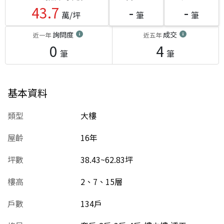
43.7
-
-
萬/坪
筆
筆
詢問度
成交
近一年
近五年
0
4
筆
筆
基本資料
類型
大樓
屋齡
16
年
坪數
38.43~62.83坪
樓高
2、7、15層
戶數
134戶