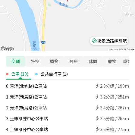
街景及路線導航
交通
學校
購物
醫療
休閒
寵物
重要
公車
(
10
)
公共自行車
(
1
)
0
青潭(北宜路)公車站
2.3
分鐘 /
190m
1
青潭(新烏路)公車站
3.2
分鐘 /
251m
2
青潭(新烏路)公車站
3.4
分鐘 /
267m
3
土銀訓練中心公車站
3.5
分鐘 /
265m
4
土銀訓練中心公車站
3.6
分鐘 /
275m