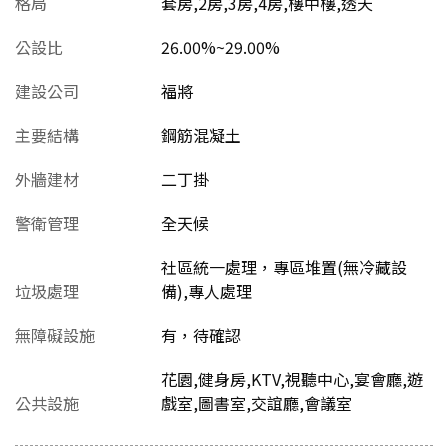
格局
套房,2房,3房,4房,樓中樓,透天
公設比
26.00%~29.00%
建設公司
福將
主要結構
鋼筋混凝土
外牆建材
二丁掛
警衛管理
全天候
社區統一處理，專區堆置(無冷藏設
垃圾處理
備),專人處理
無障礙設施
有，待確認
花園,健身房,KTV,視聽中心,宴會廳,遊
公共設施
戲室,圖書室,交誼廳,會議室