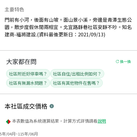
主要特色
門前有小河，後面有山坡。面山景小溪，旁邊是青潭生態公
園，散步度假休閒兩相宜。北宜路靜巷社區安靜不吵。知名
建商-福將建設.(資料最後更新日：2021/09/13)
大家都在問
換一換
社區附近好停車嗎？
社區自住/出租比例如何？
社區有無漏水問題？
社區有其他物件在售嗎？
本社區
成交價格
本表數值為系統運算結果，計算方式詳情請看
說明
15年/04月~115年/06月