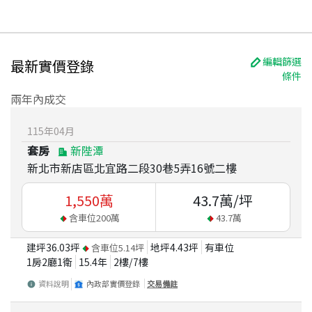
編輯篩選
最新實價登錄
條件
兩年內成交
115
年
04
月
套房
新陛潭
新北市新店區北宜路二段30巷5弄16號二樓
1,550
萬
43.7
萬/坪
含車位
200
萬
43.7
萬
建坪
36.03
坪
地坪
4.43
坪
有車位
含車位
5.14
坪
1房2廳1衛
15.4
年
2
樓/
7
樓
資料說明
內政部實價登錄
交易備註