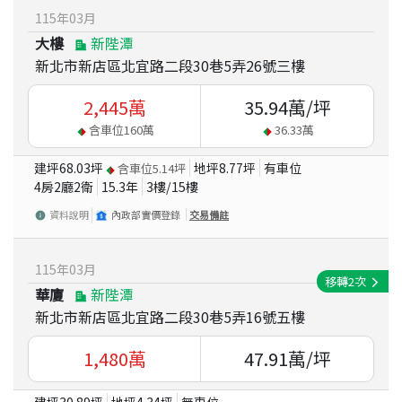
115
年
03
月
大樓
新陛潭
新北市新店區北宜路二段30巷5弄26號三樓
2,445
萬
35.94
萬/坪
含車位
160
萬
36.33
萬
建坪
68.03
坪
地坪
8.77
坪
有車位
含車位
5.14
坪
4房2廳2衛
15.3
年
3
樓/
15
樓
資料說明
內政部實價登錄
交易備註
115
年
03
月
移轉
2
次
華廈
新陛潭
新北市新店區北宜路二段30巷5弄16號五樓
1,480
萬
47.91
萬/坪