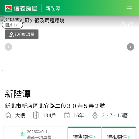
新陛潭
圖片 1/8
720度環景
新陛潭
新北市新店區北宜路二段３０巷５弄２號
大樓
134戶
16
年
2、7、15層
2026年/04月
待售物件
待租物件
最新平均單價