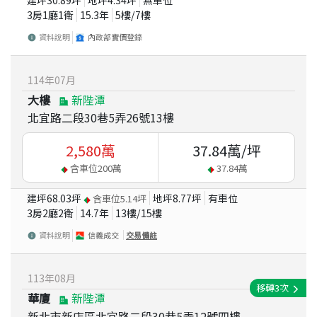
建坪
30.89
坪
地坪
4.34
坪
無車位
3房1廳1衛
15.3
年
5
樓/
7
樓
資料說明
內政部實價登錄
114
年
07
月
大樓
新陛潭
北宜路二段30巷5弄26號13樓
2,580
萬
37.84
萬/坪
含車位
200
萬
37.84
萬
建坪
68.03
坪
地坪
8.77
坪
有車位
含車位
5.14
坪
3房2廳2衛
14.7
年
13
樓/
15
樓
資料說明
信義成交
交易備註
113
年
08
月
移轉
3
次
華廈
新陛潭
新北市新店區北宜路二段30巷5弄12號四樓