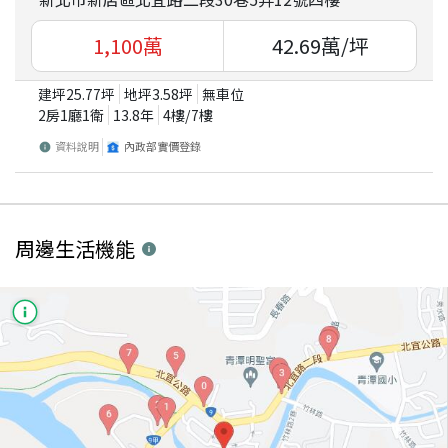
1,100
萬
42.69
萬/坪
建坪
25.77
坪
地坪
3.58
坪
無車位
2房1廳1衛
13.8
年
4
樓/
7
樓
資料說明
內政部實價登錄
周邊生活機能