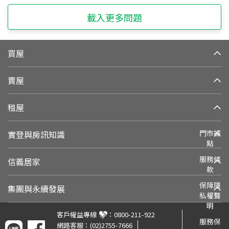
載入更多問題
買屋
賣屋
租屋
門市據
實登與房訊知識
點
服務條
信義居家
款
保障隱
集團與永續發展
私權聲
明
客戶權益專線
：
0800-211-922
服務保
網路客服：
(02)2755-7666