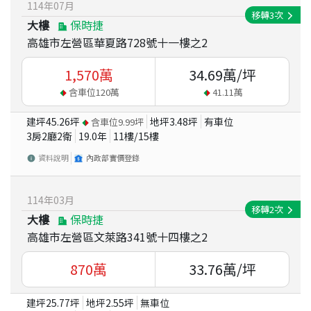
114
年
07
月
移轉
3
次
大樓
保時捷
高雄市左營區華夏路728號十一樓之2
1,570
萬
34.69
萬/坪
含車位
120
萬
41.11
萬
建坪
45.26
坪
地坪
3.48
坪
有車位
含車位
9.99
坪
3房2廳2衛
19.0
年
11
樓/
15
樓
資料說明
內政部實價登錄
114
年
03
月
移轉
2
次
大樓
保時捷
高雄市左營區文萊路341號十四樓之2
870
萬
33.76
萬/坪
建坪
25.77
坪
地坪
2.55
坪
無車位