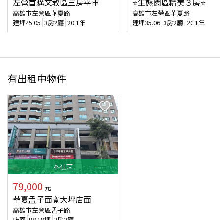
左營首購文教區三房平車
⭐生態園區精美３房⭐
高雄市左營區華夏路
高雄市左營區華夏路
建坪
45.05
3房2廳
20.1年
建坪
35.06
3房2廳
20.1年
有出租中物件
本
社區
79,000
元
華夏孟子面寬大坪店面
高雄市左營區孟子路
店面
98.18
坪
2房2廳