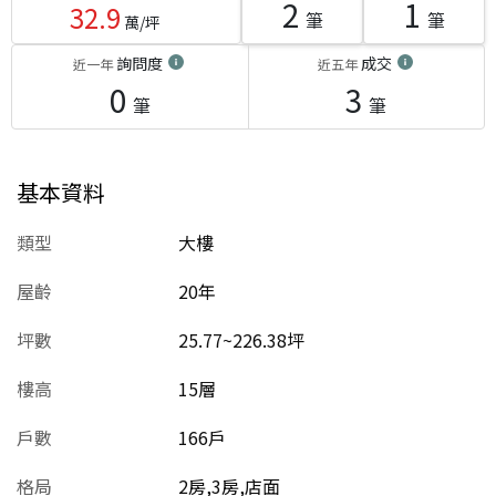
2
1
32.9
筆
筆
萬/坪
詢問度
成交
近一年
近五年
0
3
筆
筆
基本資料
類型
大樓
屋齡
20
年
坪數
25.77~226.38坪
樓高
15層
戶數
166戶
格局
2房,3房,店面