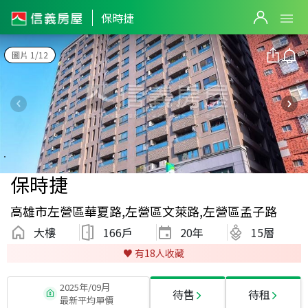
保時捷
圖片 1/12
保時捷
高雄市左營區華夏路,左營區文萊路,左營區孟子路
大樓
166戶
20
年
15層
♥️ 有
18
人收藏
2025年/09月
待售
待租
最新平均單價