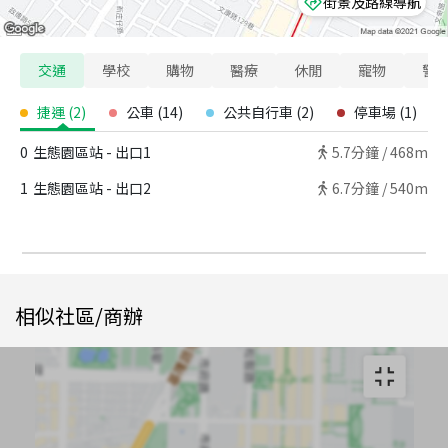
街景及路線導航
交通
學校
購物
醫療
休閒
寵物
警
捷運
(
2
)
公車
(
14
)
公共自行車
(
2
)
停車場
(
1
)
0
生態園區站 - 出口1
5.7
分鐘 /
468m
1
生態園區站 - 出口2
6.7
分鐘 /
540m
相似社區/商辦