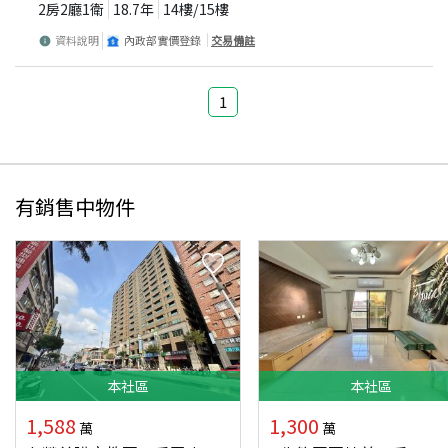
2房2廳1衛
18.7
年
14
樓/
15
樓
資料說明
內政部實價登錄
交易備註
1
有銷售中物件
本
社區
本
社區
1,588
1,300
萬
萬