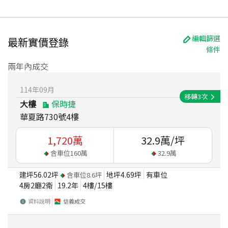
編輯篩選
最新實價登錄
條件
兩年內成交
114
年
09
月
移轉
3
次
大樓
保時捷
華夏路730號4樓
1,720
萬
32.9
萬/坪
含車位
160
萬
32.9
萬
建坪
56.02
坪
地坪
4.69
坪
有車位
含車位
8.6
坪
4房2廳2衛
19.2
年
4
樓/
15
樓
資料說明
信義成交