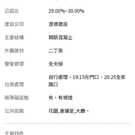
公設比
29.00%~30.00%
建設公司
澄德建設
主要結構
鋼筋混凝土
外牆建材
二丁掛
警衛管理
全天候
自行處理，19:15在門口、20:25全家
垃圾處理
路口
無障礙設施
有，有坡道
公共設施
花園,會議室,大廳、
主要特色