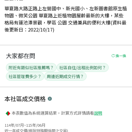
華夏路大路正路上左營國中、新光國小、左新圖書館原生植
物園、微笑公園 華夏路上近植物園屋齡最新的大樓，某些
格局有蓮池潭景觀，學區 公園 交通兼具的便利大樓(資料最
後更新日：2022/10/17)
大家都在問
換一換
附近有類似社區推薦嗎？
社區自住/出租比例如何？
社區管理費多少？
周邊近期成交行情？
本社區
成交價格
本表數值為系統運算結果，計算方式詳情請看
說明
114年/07月~115年/06月
近一年成交價(排除特殊關係間之交易)