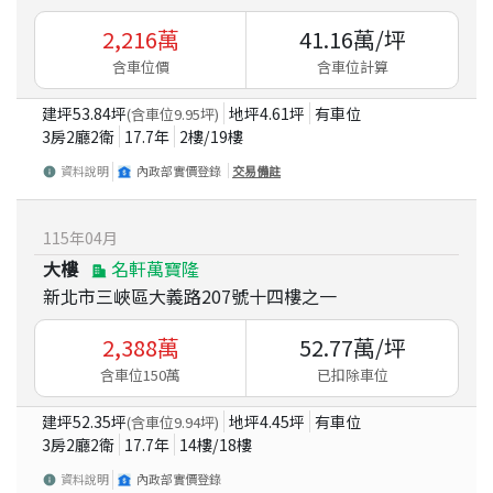
2,216
萬
41.16
萬/坪
含車位價
含車位計算
建坪
53.84
坪
地坪
4.61
坪
有車位
(含車位
9.95
坪)
3房2廳2衛
17.7
年
2
樓/
19
樓
資料說明
內政部實價登錄
交易備註
115
年
04
月
大樓
名軒萬寶隆
新北市三峽區大義路207號十四樓之一
2,388
萬
52.77
萬/坪
含車位150萬
已扣除車位
建坪
52.35
坪
地坪
4.45
坪
有車位
(含車位
9.94
坪)
3房2廳2衛
17.7
年
14
樓/
18
樓
資料說明
內政部實價登錄