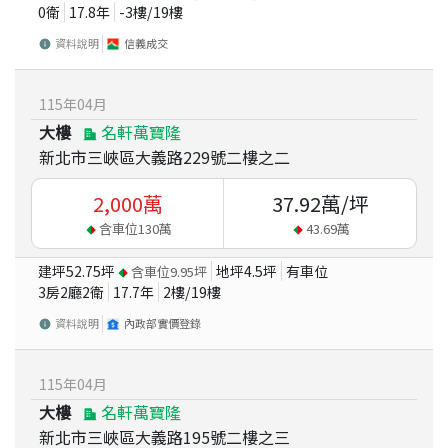
0衛
17.8
年
-3
樓/
19
樓
資料說明
信義成交
115
年
04
月
大樓
名軒萬寶隆
新北市三峽區大義路229號二樓之二
2,000
萬
37.92
萬/坪
含車位
130
萬
43.69
萬
建坪
52.75
坪
地坪
4.5
坪
有車位
含車位
9.95
坪
3房2廳2衛
17.7
年
2
樓/
19
樓
資料說明
內政部實價登錄
115
年
04
月
大樓
名軒萬寶隆
新北市三峽區大義路195號二樓之三