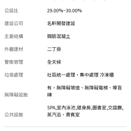
公設比
29.00%~30.00%
建設公司
名軒開發建設
主要結構
鋼筋混凝土
外牆建材
二丁掛
警衛管理
全天候
垃圾處理
社區統一處理，集中處理 冷凍櫃
有，無障礙坡道、無障礙電梯、導盲
無障礙設施
磚
SPA,室內泳池,健身房,圖書室,交誼廳,
公共設施
蒸汽浴、貴賓室