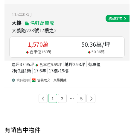
115
年
03
月
移轉
3
次
大樓
名軒萬寶隆
大義路223號17樓之2
1,570
萬
50.36
萬/坪
含車位
160
萬
50.36
萬
建坪
37.95
坪
地坪
2.93
坪
有車位
含車位
9.95
坪
2房2廳1衛
17.6
年
17
樓/
19
樓
資料說明
信義成交
交易備註
1
2
⋯
5
有銷售中物件