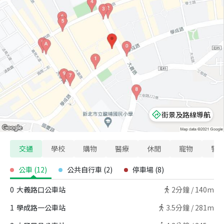
街景及路線導航
交通
學校
購物
醫療
休閒
寵物
警
公車
(
12
)
公共自行車
(
2
)
停車場
(
8
)
0
大義路口公車站
2
分鐘 /
140m
1
學成路一公車站
3.5
分鐘 /
281m