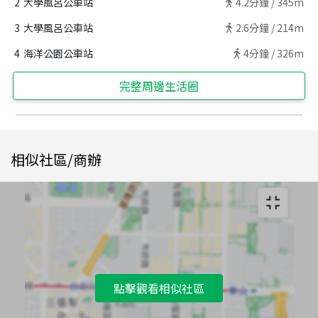
2
大學風呂公車站
4.2
分鐘 /
345m
3
大學風呂公車站
2.6
分鐘 /
214m
4
海洋公園公車站
4
分鐘 /
326m
完整周邊生活圈
相似社區/商辦
點擊觀看相似社區