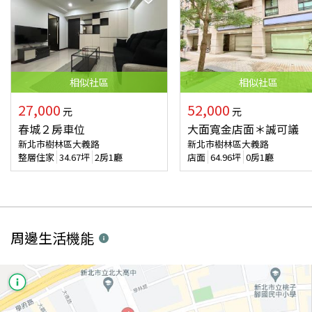
相似
社區
相似
社區
27,000
52,000
元
元
春城２房車位
大面寬金店面＊誠可議
新北市樹林區大義路
新北市樹林區大義路
整層住家
34.67
坪
2房1廳
店面
64.96
坪
0房1廳
周邊生活機能