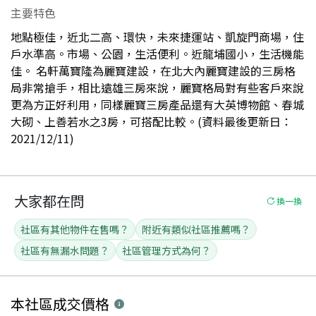
主要特色
地點極佳，近北二高、環快，未來捷運站、凱旋門商場，住
戶水準高。市場、公園，生活便利。近龍埔國小，生活機能
佳。 名軒萬寶隆為麗寶建設，在北大內麗寶建設的三房格
局非常搶手，相比遠雄三房來說，麗寶格局對有些客戶來說
更為方正好利用，同樣麗寶三房產品還有大英博物館、春城
大砌、上善若水之3房，可搭配比較。(資料最後更新日：
2021/12/11)
大家都在問
換一換
社區有其他物件在售嗎？
附近有類似社區推薦嗎？
社區有無漏水問題？
社區管理方式為何？
本社區
成交價格