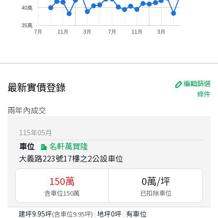
40萬
35萬
7月
11月
3月
7月
11月
3月
編輯篩選
最新實價登錄
條件
兩年內成交
115
年
05
月
車位
名軒萬寶隆
大義路223號17樓之2公設車位
150
萬
0
萬/坪
含車位150萬
已扣除車位
建坪
9.95
坪
地坪
0
坪
有車位
(含車位
9.95
坪)