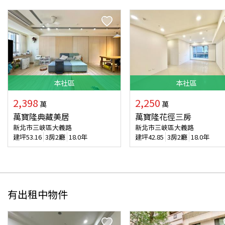
本
社區
本
社區
2,398
2,250
萬
萬
萬寶隆典藏美居
萬寶隆花徑三房
新北市三峽區大義路
新北市三峽區大義路
建坪
53.16
3房2廳
18.0年
建坪
42.85
3房2廳
18.0年
有出租中物件