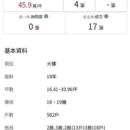
4
-
45.9
筆
筆
萬/坪
詢問度
成交
近一年
近五年
0
17
筆
筆
基本資料
類型
大樓
屋齡
18
年
坪數
16.41~30.96坪
樓高
18、19層
戶數
582戶
格局
2房,3房,2房(13戶)3房(18戶)