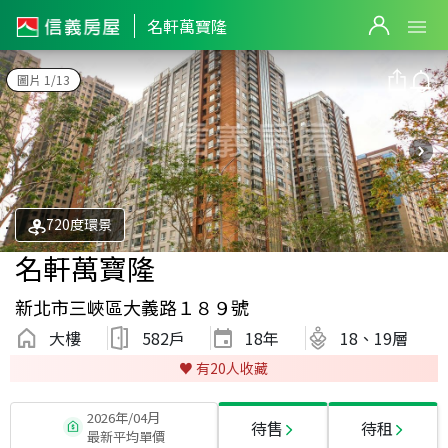
名軒萬寶隆
圖片 1/13
720度環景
名軒萬寶隆
新北市三峽區大義路１８９號
大樓
582戶
18
年
18、19層
♥️ 有
20
人收藏
2026年/04月
待售
待租
最新平均單價