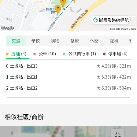
街景及路線導航
交通
學校
購物
醫療
休閒
寵物
警
捷運
(
3
)
公車
(
10
)
公共自行車
(
1
)
停車場
(
4
)
0
土城站 - 出口3
4.2
分鐘 /
321m
1
土城站 - 出口1
5.3
分鐘 /
422m
2
土城站 - 出口2
6.3
分鐘 /
504m
相似社區/商辦