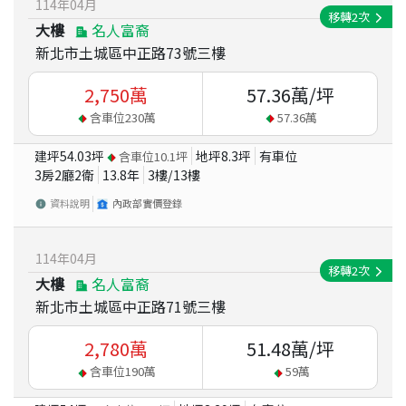
114
年
04
月
移轉
2
次
大樓
名人富裔
新北市土城區中正路73號三樓
2,750
萬
57.36
萬/坪
含車位
230
萬
57.36
萬
建坪
54.03
坪
地坪
8.3
坪
有車位
含車位
10.1
坪
3房2廳2衛
13.8
年
3
樓/
13
樓
資料說明
內政部實價登錄
114
年
04
月
移轉
2
次
大樓
名人富裔
新北市土城區中正路71號三樓
2,780
萬
51.48
萬/坪
含車位
190
萬
59
萬