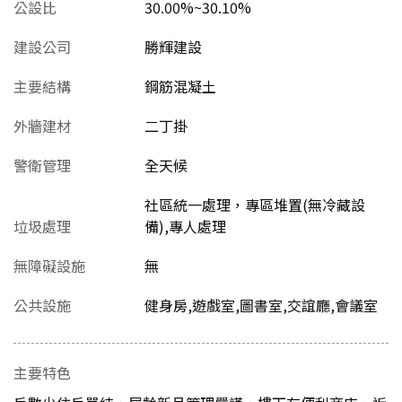
公設比
30.00%~30.10%
建設公司
勝輝建設
主要結構
鋼筋混凝土
外牆建材
二丁掛
警衛管理
全天候
社區統一處理，專區堆置(無冷藏設
垃圾處理
備),專人處理
無障礙設施
無
公共設施
健身房,遊戲室,圖書室,交誼廳,會議室
主要特色