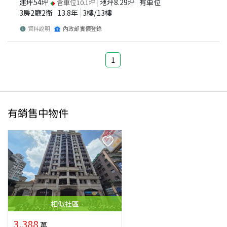
建坪
54
坪
地坪
8.29
坪
有車位
含車位
10.1
坪
3房2廳2衛
13.8
年
3
樓/
13
樓
資料說明
內政部實價登錄
1
有銷售中物件
相似
社區
3,388
萬