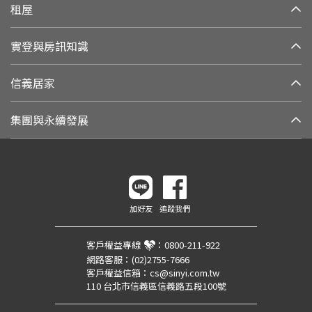
租屋
實登與房訊知識
信義居家
集團與永續發展
加好友
追蹤我們
客戶權益專線
：
0800-211-922
網路客服：
(02)2755-7666
客戶權益信箱：
cs@sinyi.com.tw
110 台北市信義區信義路五段100號