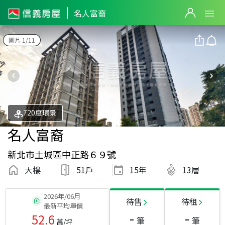
名人富裔
圖片 1/11
720度環景
名人富裔
新北市土城區中正路６９號
大樓
51戶
15
年
13層
2026年/06月
待售
待租
最新平均單價
-
-
52.6
筆
筆
萬/坪