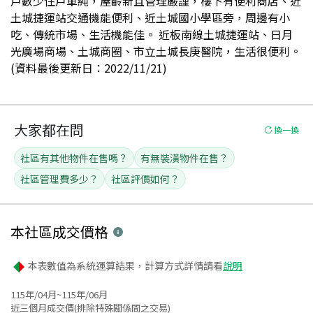
戶數少住戶單純，屋齡新且管理嚴謹，樓下有便利商店、近
土城捷運站交通機能便利、近土城國小學區旁，周邊有小
吃、傳統市場、生活機能佳。 近板南線土城捷運站、日月
光廣場商場、土城商圈、市立土城長庚醫院，生活很便利。
(資料最後更新日：2022/11/21)
大家都在問
換一換
社區有其他物件在售嗎？
有無裝潢物件在售？
社區管理費多少？
社區評價如何？
本社區
成交價格
本表數值為系統運算結果，計算方式詳情請看
說明
115年/04月~115年/06月
近三個月成交價(排除特殊關係間之交易)