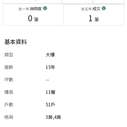
詢問度
成交
近一年
近五年
0
1
筆
筆
基本資料
類型
大樓
屋齡
15
年
坪數
--
樓高
13層
戶數
51戶
格局
3房,4房