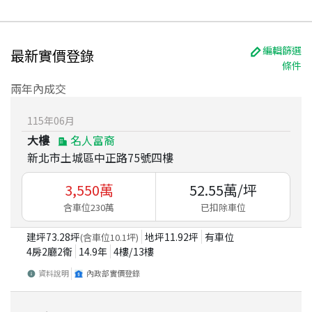
編輯篩選
最新實價登錄
條件
兩年內成交
115
年
06
月
大樓
名人富裔
新北市土城區中正路75號四樓
3,550
萬
52.55
萬/坪
含車位230萬
已扣除車位
建坪
73.28
坪
地坪
11.92
坪
有車位
(含車位
10.1
坪)
4房2廳2衛
14.9
年
4
樓/
13
樓
資料說明
內政部實價登錄