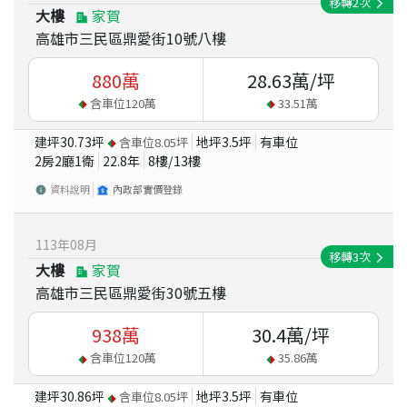
移轉
2
次
大樓
家賀
高雄市三民區鼎愛街10號八樓
880
萬
28.63
萬/坪
含車位
120
萬
33.51
萬
建坪
30.73
坪
地坪
3.5
坪
有車位
含車位
8.05
坪
2房2廳1衛
22.8
年
8
樓/
13
樓
資料說明
內政部實價登錄
113
年
08
月
移轉
3
次
大樓
家賀
高雄市三民區鼎愛街30號五樓
938
萬
30.4
萬/坪
含車位
120
萬
35.86
萬
建坪
30.86
坪
地坪
3.5
坪
有車位
含車位
8.05
坪