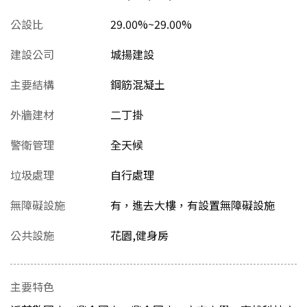
公設比
29.00%~29.00%
建設公司
城揚建設
主要結構
鋼筋混凝土
外牆建材
二丁掛
警衛管理
全天候
垃圾處理
自行處理
無障礙設施
有，進去大樓，有設置無障礙設施
公共設施
花園,健身房
主要特色