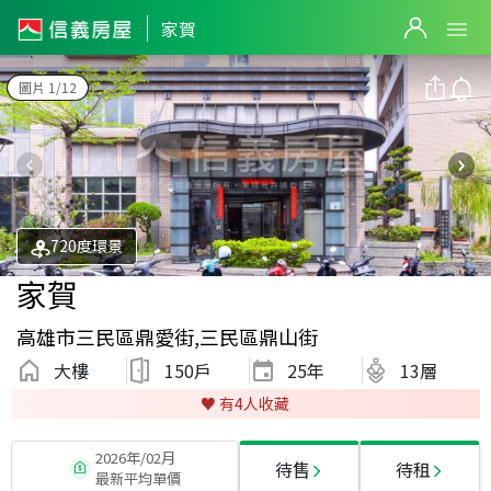
家賀
圖片 1/12
720度環景
家賀
高雄市三民區鼎愛街,三民區鼎山街
大樓
150戶
25
年
13層
♥️ 有
4
人收藏
2026年/02月
待售
待租
最新平均單價