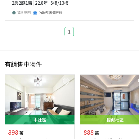
2房2廳1衛
22.8
年
5
樓/
13
樓
資料說明
內政部實價登錄
1
有銷售中物件
本
社區
相似
社區
898
888
萬
萬