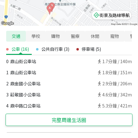
街景及路線導航
交通
學校
購物
醫療
休閒
寵物
警
公車
(
16
)
公共自行車
(
3
)
停車場
(
5
)
0
鼎山街公車站
1.7
分鐘 /
140m
1
鼎山街公車站
1.8
分鐘 /
151m
2
鼎金國小公車站
2.9
分鐘 /
206m
3
莊敬國小公車站
4.6
分鐘 /
342m
4
鼎中路口公車站
5.3
分鐘 /
421m
完整周邊生活圈