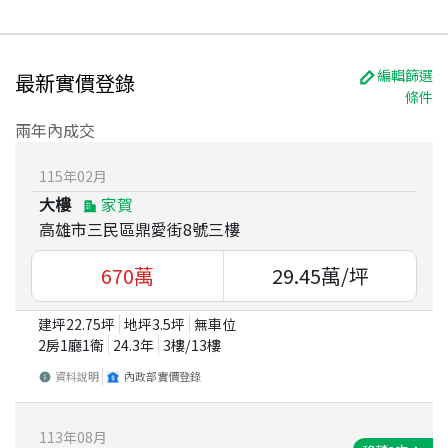
編輯篩選
最新實價登錄
條件
兩年內成交
115
年
02
月
大樓
家賀
高雄市三民區鼎愛街8號三樓
670
萬
29.45
萬/坪
建坪
22.75
坪
地坪
3.5
坪
無車位
2房1廳1衛
24.3
年
3
樓/
13
樓
資料說明
內政部實價登錄
113
年
08
月