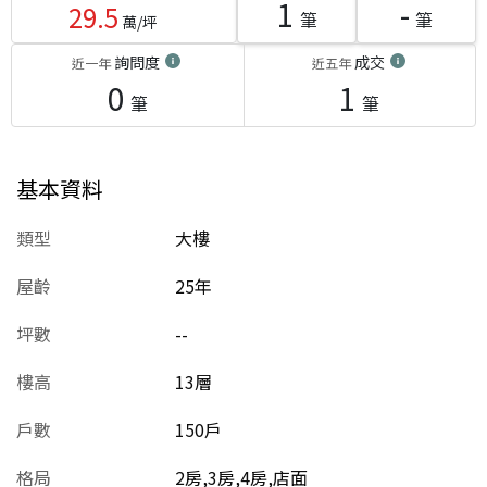
1
-
29.5
筆
筆
萬/坪
詢問度
成交
近一年
近五年
0
1
筆
筆
基本資料
類型
大樓
屋齡
25
年
坪數
--
樓高
13層
戶數
150戶
格局
2房,3房,4房,店面