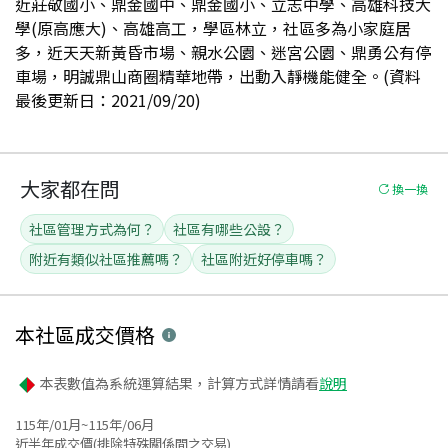
近莊敬國小、鼎金國中、鼎金國小、立志中學、高雄科技大
學(原高應大)、高雄高工，學區林立，社區多為小家庭居
多，近天天新黃昏市場、親水公園、迷宮公園、鼎勇公有停
車場，明誠鼎山商圈精華地帶，出動入靜機能健全。(資料
最後更新日：2021/09/20)
大家都在問
換一換
社區管理方式為何？
社區有哪些公設？
附近有類似社區推薦嗎？
社區附近好停車嗎？
本社區
成交價格
本表數值為系統運算結果，計算方式詳情請看
說明
115年/01月~115年/06月
近半年成交價(排除特殊關係間之交易)