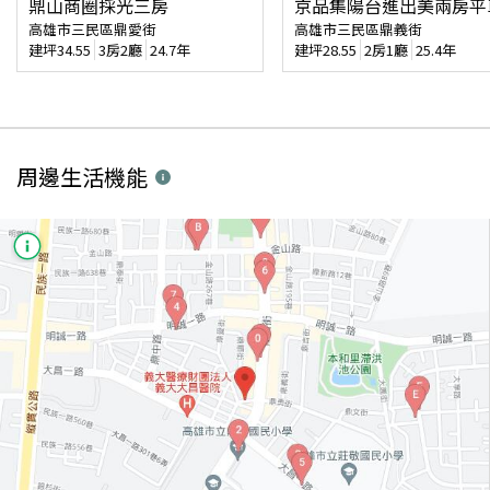
鼎山商圈採光三房
京品集陽台進出美兩房平
高雄市三民區鼎愛街
高雄市三民區鼎義街
建坪
34.55
3房2廳
24.7年
建坪
28.55
2房1廳
25.4年
周邊生活機能