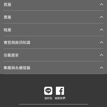
買屋
賣屋
租屋
實登與房訊知識
信義居家
集團與永續發展
加好友
追蹤我們