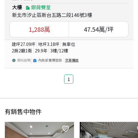
大樓
銀舜雙星
新北市汐止區新台五路二段146號3樓
1,288
萬
47.54
萬/坪
建坪
27.09
坪
地坪
3.18
坪
無車位
2房2廳1衛
29.9
年
3
樓/
12
樓
資料說明
內政部實價登錄
交易備註
1
有銷售中物件