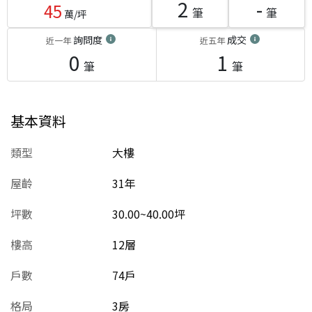
2
-
45
筆
筆
萬/坪
詢問度
成交
近一年
近五年
0
1
筆
筆
基本資料
類型
大樓
屋齡
31
年
坪數
30.00~40.00坪
樓高
12層
戶數
74戶
格局
3房