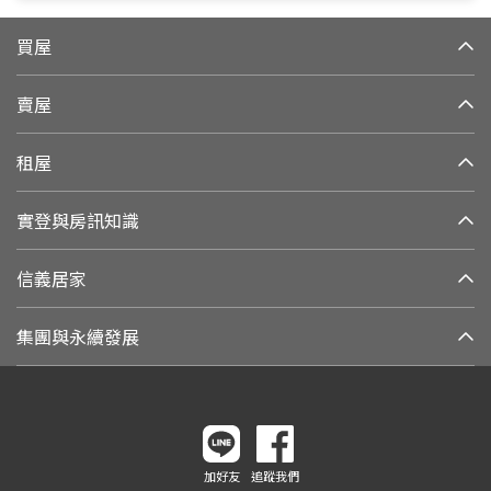
買屋
賣屋
租屋
實登與房訊知識
信義居家
集團與永續發展
加好友
追蹤我們