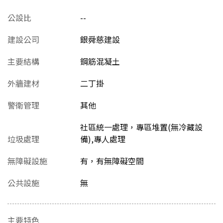
公設比
--
建設公司
銀舜慈建設
主要結構
鋼筋混凝土
外牆建材
二丁掛
警衛管理
其他
社區統一處理，專區堆置(無冷藏設
垃圾處理
備),專人處理
無障礙設施
有，有無障礙空間
公共設施
無
主要特色