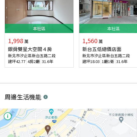
本
社區
本
社區
1,998
1,560
萬
萬
銀舜雙星大空間４房
新台五低總價店面
新北市汐止區新台五路二段
新北市汐止區新台五路二段
建坪
42.77
4房2廳
31.6年
建坪
18.03
1廳1衛
31.6年
周邊生活機能