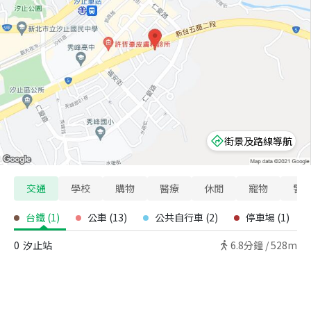
街景及路線導航
交通
學校
購物
醫療
休閒
寵物
警
台鐵
(
1
)
公車
(
13
)
公共自行車
(
2
)
停車場
(
1
)
0
汐止站
6.8
分鐘 /
528m