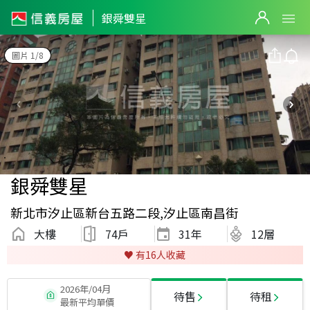
銀舜雙星
圖片 1/8
銀舜雙星
新北市汐止區新台五路二段,汐止區南昌街
大樓
74戶
31
年
12層
♥️ 有
16
人收藏
2026年/04月
待售
待租
最新平均單價