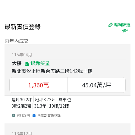
編輯篩選
最新實價登錄
條件
兩年內成交
115
年
04
月
大樓
銀舜雙星
新北市汐止區新台五路二段142號十樓
1,360
萬
45.04
萬/坪
建坪
30.2
坪
地坪
3.73
坪
無車位
3房2廳2衛
31.3
年
10
樓/
12
樓
資料說明
內政部實價登錄
113
年
12
月