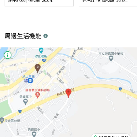
建坪
57.66
4房2廳
20.0年
建坪
51.49
3房2廳
16.8年
周邊生活機能