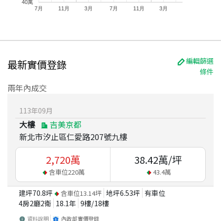
40萬
7月
11月
3月
7月
11月
3月
編輯篩選
最新實價登錄
條件
兩年內成交
113
年
09
月
大樓
吉美京都
新北市汐止區仁愛路207號九樓
2,720
萬
38.42
萬/坪
含車位
220
萬
43.4
萬
建坪
70.8
坪
地坪
6.53
坪
有車位
含車位
13.14
坪
4房2廳2衛
18.1
年
9
樓/
18
樓
資料說明
內政部實價登錄