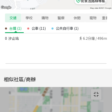
街景及路線導航
交通
學校
購物
醫療
休閒
寵物
重要
台鐵
(
1
)
公車
(
11
)
公共自行車
(
1
)
0
汐止站
6.2
分鐘 /
496m
相似社區/商辦