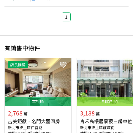
1
有銷售中物件
店長推薦
本
社區
相似
社區
2,768
3,188
萬
萬
吉美鉅獻，名門大器四房
青禾高樓層景觀三房車位
新北市汐止區仁愛路
新北市汐止區莊敬街