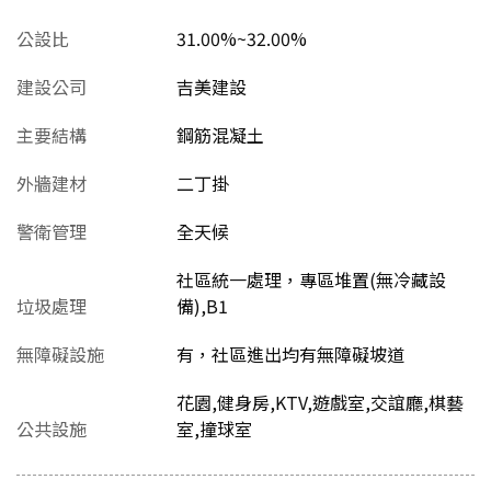
公設比
31.00%~32.00%
建設公司
吉美建設
主要結構
鋼筋混凝土
外牆建材
二丁掛
警衛管理
全天候
社區統一處理，專區堆置(無冷藏設
垃圾處理
備),B1
無障礙設施
有，社區進出均有無障礙坡道
花園,健身房,KTV,遊戲室,交誼廳,棋藝
公共設施
室,撞球室