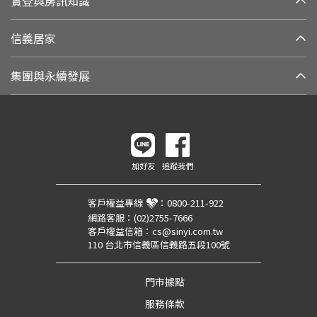
實登與房訊知識
信義居家
集團與永續發展
加好友
追蹤我們
客戶權益專線
：
0800-211-922
網路客服：
(02)2755-7666
客戶權益信箱：
cs@sinyi.com.tw
110 台北市信義區信義路五段100號
門市據點
服務條款