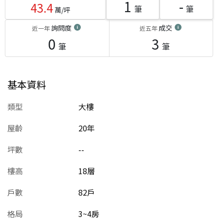
1
-
43.4
筆
筆
萬/坪
詢問度
成交
近一年
近五年
0
3
筆
筆
基本資料
類型
大樓
屋齡
20
年
坪數
--
樓高
18層
戶數
82戶
格局
3~4房