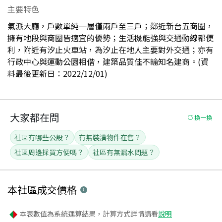
主要特色
氣派大廳，戶數單純一層僅兩戶至三戶；鄰近新台五商圈，
擁有地段與商圈皆適宜的優勢；生活機能強與交通動線都便
利，附近有汐止火車站，為汐止在地人主要對外交通；亦有
行政中心與運動公園相偕，建築品質佳不輸知名建商。(資
料最後更新日：2022/12/01)
大家都在問
換一換
社區有哪些公設？
有無裝潢物件在售？
社區周邊採買方便嗎？
社區有無漏水問題？
本社區
成交價格
本表數值為系統運算結果，計算方式詳情請看
說明