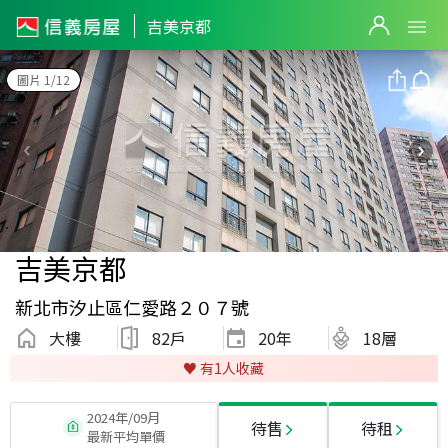
吉美京都
圖片 1/12
吉美京都
新北市汐止區仁愛路２０７號
大樓
82戶
20
年
18層
♥️ 有
1
人收藏
2024年/09月
待售
待租
最新平均單價