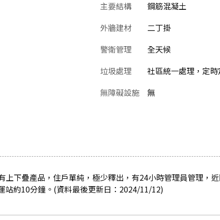
主要結構
鋼筋混凝土
外牆建材
二丁掛
警衛管理
全天候
垃圾處理
社區統一處理，定時
無障礙設施
無
有上下疊產品，住戶單純，極少釋出，有24小時管理員管理，近
站約10分鐘。(資料最後更新日：2024/11/12)