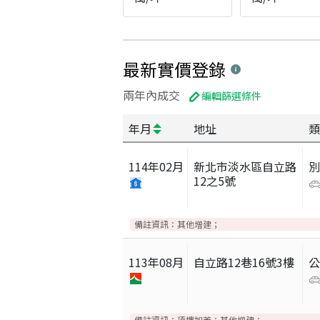
最新實價登錄
兩年內成交
編輯篩選條件
年月
地址
類
114
年
02
月
新北市淡水區自立路
別
12之5號
備註資訊：
其他增建；
113
年
08
月
自立路12巷16號3樓
備註資訊：
頂樓加蓋；其他增建；