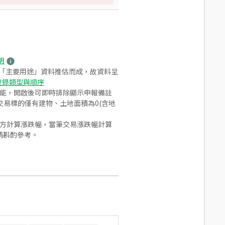
明
之「主要用途」資料推估而成，故資料呈
登錄類型與順序
功能，開啟後可即時排除顯示申報備註
易標的僅有建物、土地面積為0(含地
合方計算漲跌幅，當筆交易漲跌幅計算
請斟酌參考。