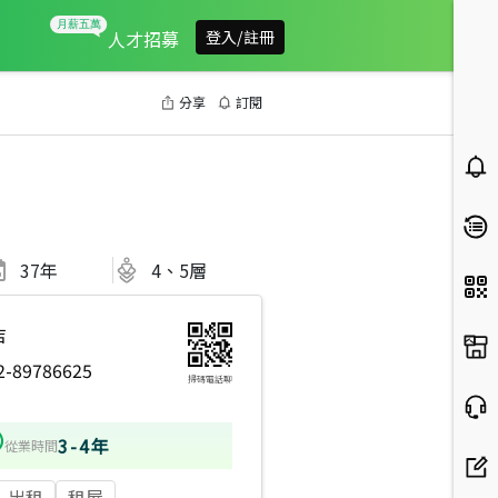
人才招募
登入/註冊
分享
訂閱
37
年
4、5層
店
2-89786625
掃碼電話聊
3-4年
從業時間
出租
租屋