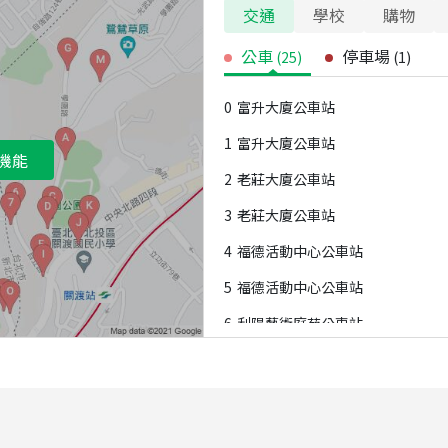
交通
學校
購物
公車
停車場
(
25
)
(
1
)
0
富升大廈公車站
1
富升大廈公車站
機能
2
老莊大廈公車站
3
老莊大廈公車站
4
福德活動中心公車站
5
福德活動中心公車站
6
利陽藝術庭苑公車站
7
利陽藝術庭苑公車站
8
自強新村公車站
9
臺北基督學院公車站