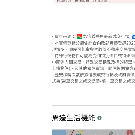
- 資料來源：
為信義房屋最新成交行情;
- 本實價登錄分類係綜合內政部實價登錄2
現類型、順序可能會與內政部不動產交易實
- 特殊行情物件可能為受到特別條件或特殊
中關係人間交易、特殊交易情況及標的類型、
上權物件)，及其他備註資訊，關閉後則會恢
- 歷史移轉次數依據信義成交行情及政府實
式為(當筆交易之成交總價/前一筆交易之成
周邊生活機能