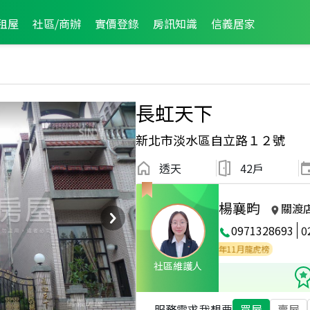
租屋
社區/商辦
實價登錄
房訊知識
信義居家
長虹天下
新北市淡水區自立路１２號
透天
42戶
楊襄畇
關渡
0971328693
0
2026年6月龍虎榜
2026年4月龍虎榜
2025年11月龍虎榜
社區維護人
服務需求
我想要
買屋
賣屋