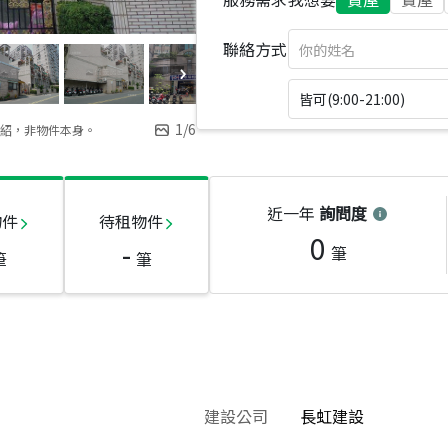
聯絡方式
皆可(9:00-21:00)
1
/
6
紹，非物件本身。
近一年
詢問度
物件
待租物件
0
-
筆
筆
筆
建設公司
長虹建設