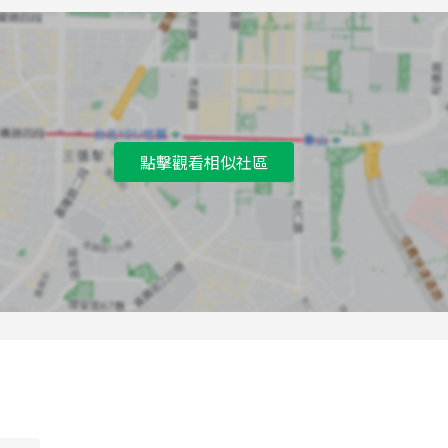
A
北藝大校門口公車站
B
臺北基督學院公車站
C
學園路口公車站
D
學園路口公車站
點擊觀看相似社區
E
自強新村公車站
F
自立路口公車站
G
北藝大藝文生態館公車站
H
擎天大樓公車站
I
自立路口公車站
J
關渡國小(臺北城市科技大學)公車站
K
關渡國小(臺北城市科技大學)公車站
L
擎天大樓公車站