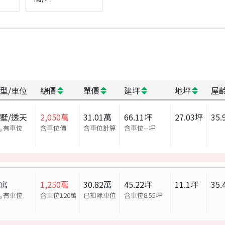
型/車位
總價
單價
建坪
地坪
屋
墅/透天
2,050
萬
31.01
萬
66.11
坪
27.03
坪
35.
有車位
含車位價
含車位計算
含車位
--
坪
公寓
1,250
萬
30.82
萬
45.22
坪
11.1
坪
35.
有車位
含車位120萬
已扣除車位
含車位
8.55
坪