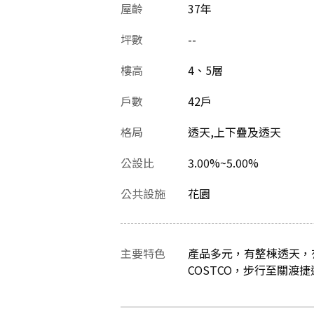
屋齡
37
年
坪數
--
樓高
4、5層
戶數
42戶
格局
透天,上下疊及透天
公設比
3.00%~5.00%
公共設施
花園
主要特色
產品多元，有整棟透天，
COSTCO，步行至關渡捷運