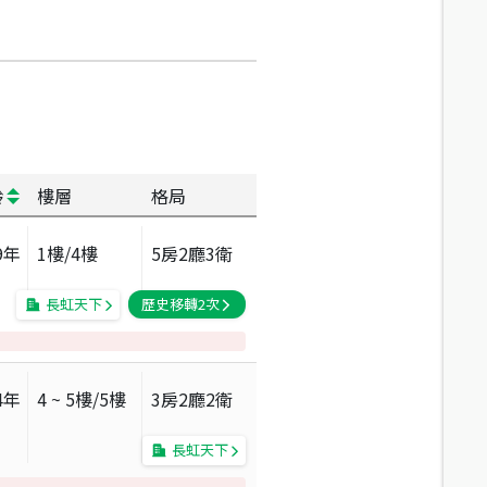
齡
樓層
格局
9
年
1
樓/
4
樓
5房2廳3衛
長虹天下
歷史移轉
2
次
4
年
4 ~ 5
樓/
5
樓
3房2廳2衛
長虹天下