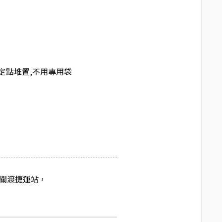
定點堆置,不用專用袋
關渡捷運站，