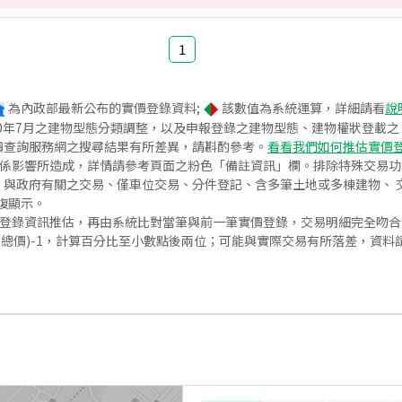
1
為內政部最新公布的實價登錄資料;
該數值為系統運算，詳細請看
說
020年7月之建物型態分類調整，以及申報登錄之建物型態、建物權狀登載
價查詢服務網之搜尋結果有所差異，請斟酌參考。
看看我們如何推估實價
關係影響所造成，詳情請參考頁面之粉色「備註資訊」欄。排除特殊交易
與政府有關之交易、僅車位交易、分件登記、含多筆土地或多棟建物、 交
復顯示。
價登錄資訊推估，再由系統比對當筆與前一筆實價登錄，交易明細完全吻
交總價)-1，計算百分比至小數點後兩位；可能與實際交易有所落差，資料