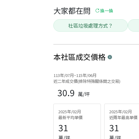
大家都在問
換一換
社區垃圾處理方式？
本社區
成交價格
113年/07月~115年/06月
近二年成交價(排除特殊關係間之交易)
30.9
萬/坪
2025年/02月
2025年/02月
最新平均單價
近兩年最高單價
31
31
萬/坪
萬/坪