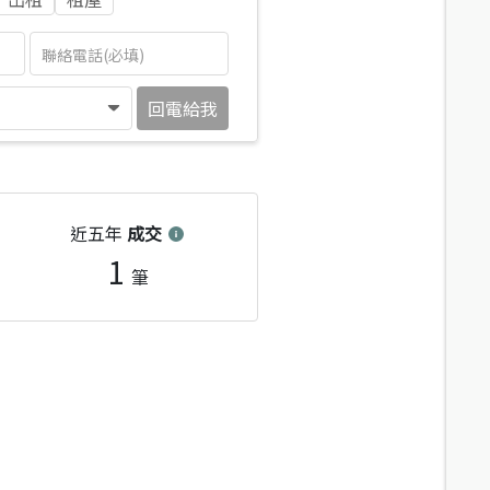
回電給我
近五年
成交
1
筆