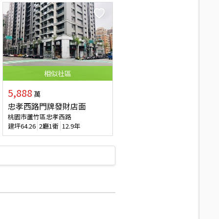
相似
社區
5,888
萬
忠孝西路門牌發財店面
桃園市蘆竹區忠孝西路
建坪
64.26
2廳1衛
12.9年