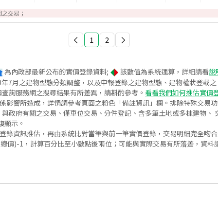
間之交易；
1
2
為內政部最新公布的實價登錄資料;
該數值為系統運算，詳細請看
說
020年7月之建物型態分類調整，以及申報登錄之建物型態、建物權狀登載
價查詢服務網之搜尋結果有所差異，請斟酌參考。
看看我們如何推估實價
關係影響所造成，詳情請參考頁面之粉色「備註資訊」欄。排除特殊交易
與政府有關之交易、僅車位交易、分件登記、含多筆土地或多棟建物、 交
復顯示。
價登錄資訊推估，再由系統比對當筆與前一筆實價登錄，交易明細完全吻
交總價)-1，計算百分比至小數點後兩位；可能與實際交易有所落差，資料