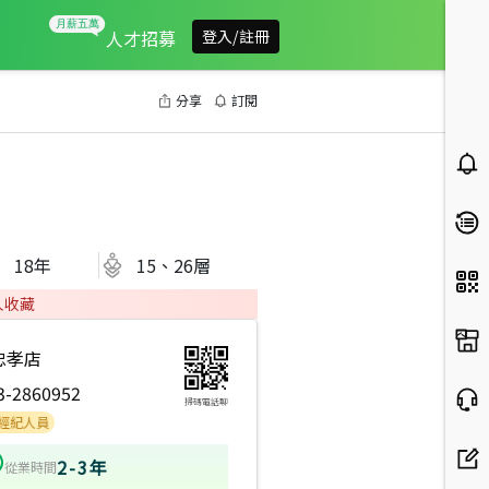
人才招募
登入/註冊
分享
訂閱
18
年
15、26層
人收藏
忠孝店
3-2860952
掃碼電話聊
員
2-3年
從業時間