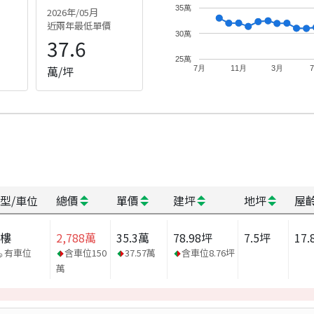
35萬
2026年/05月
近兩年最低單價
30萬
37.6
25萬
萬/坪
7月
11月
3月
型/車位
總價
單價
建坪
地坪
屋
大樓
2,788
萬
35.3
萬
78.98
坪
7.5
坪
17.
有車位
含車位
150
37.57
萬
含車位
8.76
坪
萬