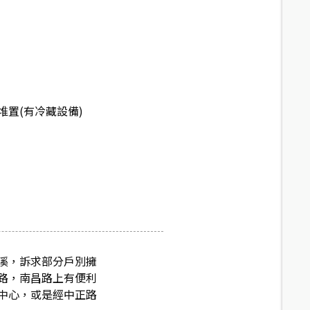
堆置(有冷藏設備)
溪，訴求部分戶別擁
路，南昌路上有便利
中心，或是經中正路