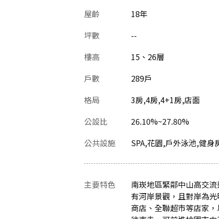
屋齡
18
年
坪數
--
樓高
15、26層
戶數
289戶
格局
3房,4房,4+1房,店面
公設比
26.10%~27.80%
公共設施
SPA,花園,戶外泳池,健身
主要特色
南崁地區緊鄰中山高交流
有河岸景觀，且對岸為光
商店、全聯超市等店家，