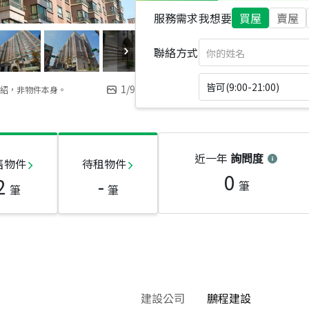
服務需求
我想要
買屋
賣屋
聯絡方式
皆可(9:00-21:00)
1
/
9
紹，非物件本身。
近一年
詢問度
售物件
待租物件
0
2
-
筆
筆
筆
建設公司
鵬程建設