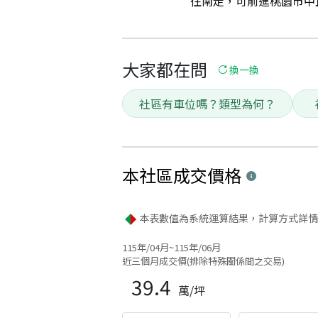
往南走，可前進桃園市中正藝
大家都在問
換一換
社區有車位嗎？類型為何？
本社區
成交價格
本表數值為系統運算結果，計算方式詳情
115年/04月~115年/06月
近三個月成交價(排除特殊關係間之交易)
39.4
萬/坪