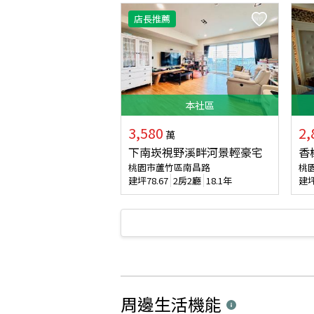
店長推薦
本
社區
3,580
2,
萬
下南崁視野溪畔河景輕豪宅
香
桃園市蘆竹區南昌路
桃
建坪
78.67
2房2廳
18.1年
建
周邊生活機能