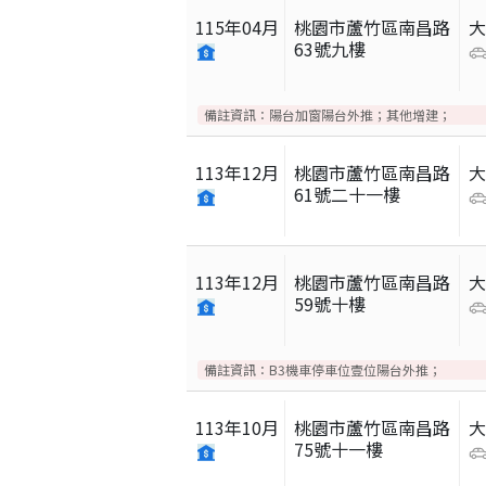
115
年
04
月
桃園市蘆竹區南昌路
63號九樓
備註資訊：
陽台加窗陽台外推；其他增建；
113
年
12
月
桃園市蘆竹區南昌路
61號二十一樓
113
年
12
月
桃園市蘆竹區南昌路
59號十樓
備註資訊：
B3機車停車位壹位陽台外推；
113
年
10
月
桃園市蘆竹區南昌路
75號十一樓