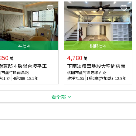
本
社區
相似
社區
850
4,780
萬
萬
榭尊邸４房陽台坡平車
下南崁精華地段大空間店面
園市蘆竹區南昌路
桃園市蘆竹區忠孝西路
坪
61.84
4房2廳
18.1年
建坪
71.85
1房2廳(含加蓋)
12.9年
看全部