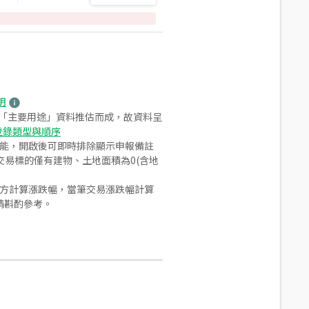
明
之「主要用途」資料推估而成，故資料呈
登錄類型與順序
功能，開啟後可即時排除顯示申報備註
易標的僅有建物、土地面積為0(含地
合方計算漲跌幅，當筆交易漲跌幅計算
請斟酌參考。