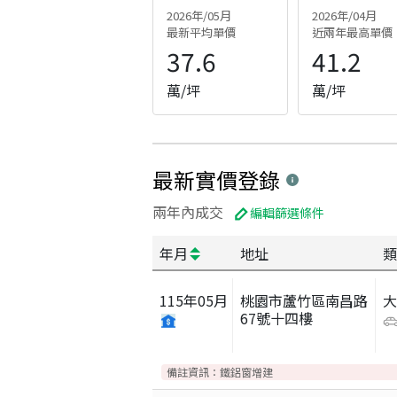
2026年/05月
2026年/04月
最新平均單價
近兩年最高單價
37.6
41.2
萬/坪
萬/坪
最新實價登錄
兩年內成交
編輯篩選條件
年月
地址
類
115
年
05
月
桃園市蘆竹區南昌路
67號十四樓
備註資訊：
鐵鋁窗增建