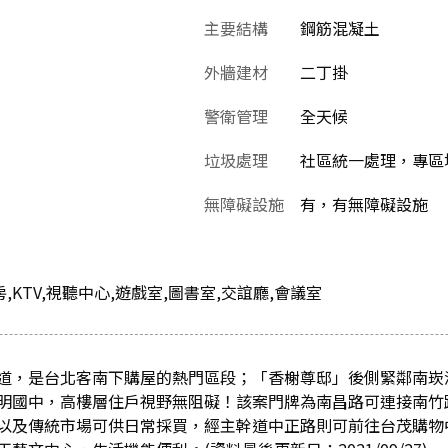
主要結構
鋼筋混凝土
外牆建材
二丁掛
警衛管理
全天候
垃圾處理
社區統一處理，專區
無障礙設施
有，有無障礙設施
房,KTV,視聽中心,遊戲室,圖書室,交誼廳,會議室
道，是台北客南下購屋的熱門區段；「香榭尊邸」後側緊鄰南崁
明國中，高樓層住戶視野無阻礙！該案門牌為南昌路可連接南竹
以及傳統市場可供日常採買，經主幹道中正路則可前往台茂購物