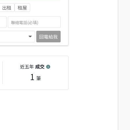
出租
租屋
回電給我
近五年
成交
1
筆