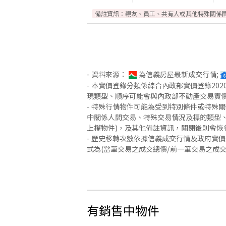
備註資訊：
親友、員工、共有人或其他特殊關係
- 資料來源：
為信義房屋最新成交行情;
- 本實價登錄分類係綜合內政部實價登錄2
現類型、順序可能會與內政部不動產交易實
- 特殊行情物件可能為受到特別條件或特殊
中關係人間交易、特殊交易情況及標的類型、
上權物件)，及其他備註資訊，關閉後則會恢
- 歷史移轉次數依據信義成交行情及政府實
式為(當筆交易之成交總價/前一筆交易之成
有銷售中物件