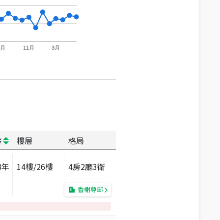
7月
11月
3月
齡
樓層
格局
8
年
14
樓/
26
樓
4房2廳3衛
香榭尊邸