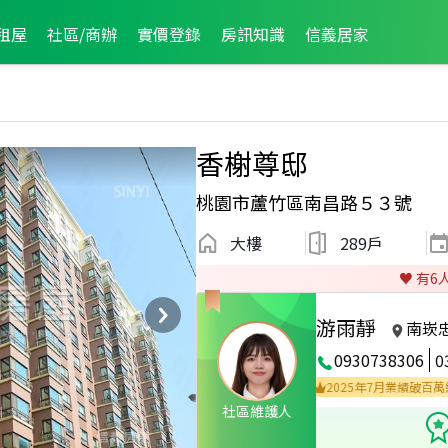
租屋
社區/商辦
實價登錄
房訊知識
信義居家
香榭尊邸
桃園市蘆竹區南昌路５３號
大樓
289戶
♥️ 有
6
游雨靜
南崁
0930738306
0
25年12月區成件TOP1
2025年8月區成件TOP1
2025年7月業績破百萬經紀人
社區維護人