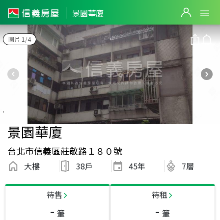
景園華廈
圖片 1/4
景園華廈
台北市信義區莊敬路１８０號
大樓
38戶
45
年
7層
待售
待租
-
-
筆
筆