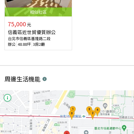
相似
社區
75,000
元
信義區近世貿優質辦公
台北市信義區基隆路二段
辦公
48.88
坪
3房2廳
周邊生活機能