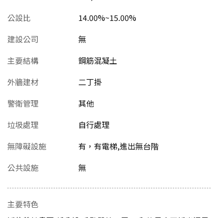
公設比
14.00%~15.00%
建設公司
無
主要結構
鋼筋混凝土
外牆建材
二丁掛
警衛管理
其他
垃圾處理
自行處理
無障礙設施
有，有電梯,進出無台階
公共設施
無
主要特色