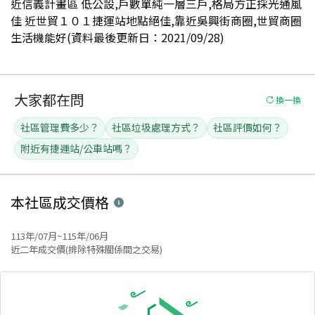
近信義計畫區 低公設,戶數單純一層三戶,格局方正採光通風
佳 近世貿１０１捷運站地點絕佳,靠近吳興街商圈,世貿商圈
生活機能好(資料最後更新日：2021/09/28)
大家都在問
換一換
社區管理費多少？
社區垃圾處理方式？
社區評價如何？
附近有捷運站/公車站嗎？
本社區
成交價格
113年/07月~115年/06月
近二年成交價(排除特殊關係間之交易)