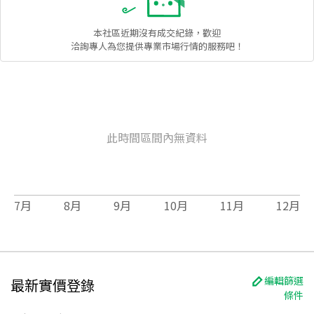
本社區
近期沒有成交紀錄，歡迎
洽詢專人為您提供專業市場行情的服務吧！
此時間區間內無資料
7
月
8
月
9
月
10
月
11
月
12
月
編輯篩選
最新實價登錄
條件