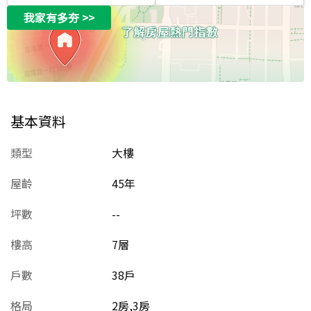
我家有多夯
>>
基本資料
類型
大樓
屋齡
45
年
坪數
--
樓高
7層
戶數
38戶
格局
2房,3房