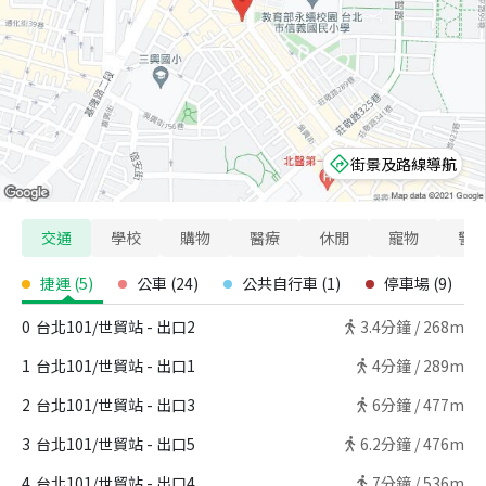
街景及路線導航
交通
學校
購物
醫療
休閒
寵物
警
捷運
(
5
)
公車
(
24
)
公共自行車
(
1
)
停車場
(
9
)
0
台北101/世貿站 - 出口2
3.4
分鐘 /
268m
1
台北101/世貿站 - 出口1
4
分鐘 /
289m
2
台北101/世貿站 - 出口3
6
分鐘 /
477m
3
台北101/世貿站 - 出口5
6.2
分鐘 /
476m
4
台北101/世貿站 - 出口4
7
分鐘 /
536m