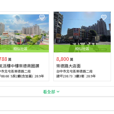
相似
社區
相似
社區
788
8,800
萬
萬
氣派樓中樓崇德商圈讚
崇德路大店面
中市北屯區崇德路二段
台中市北屯區崇德路二段
坪
88.68
5房2廳(含加蓋)
28.9年
建坪
238.73
3廳3衛
28.9年
看全部