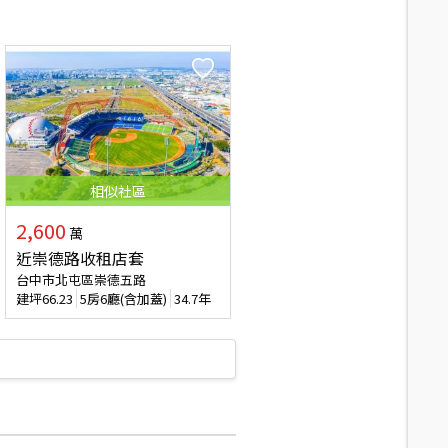
相似
社區
2,600
萬
近崇德路收租店套
台中市北屯區崇德五路
建坪
66.23
5房6廳(含加蓋)
34.7年