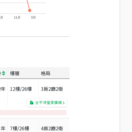
7月
11月
3月
齡
樓層
格局
2
年
12
樓/
26
樓
3房2廳2衛
太平洋皇家廣場
1
年
7
樓/
26
樓
4房2廳2衛