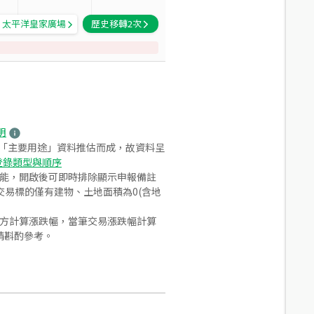
太平洋皇家廣場
歷史移轉
2
次
明
之「主要用途」資料推估而成，故資料呈
登錄類型與順序
功能，開啟後可即時排除顯示申報備註
易標的僅有建物、土地面積為0(含地
合方計算漲跌幅，當筆交易漲跌幅計算
請斟酌參考。