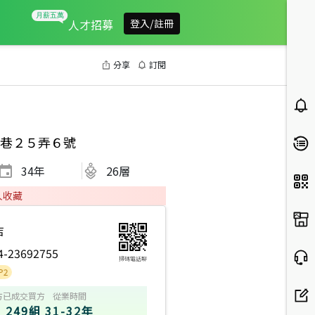
人才招募
登入/註冊
分享
訂閱
巷２５弄６號
34
年
26層
人收藏
店
4-23692755
掃碼電話聊
方
已成交買方
從業時間
249組
31-32年