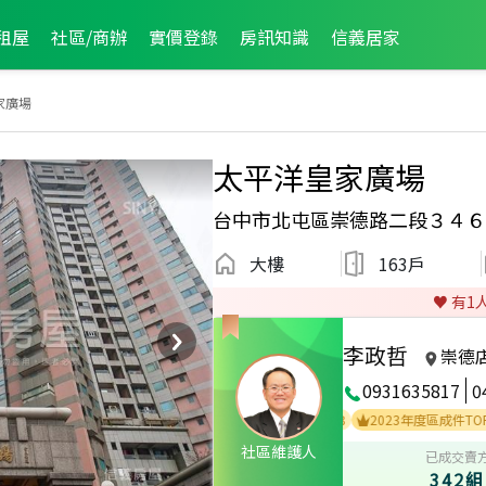
租屋
社區/商辦
實價登錄
房訊知識
信義居家
家廣場
太平洋皇家廣場
台中市北屯區崇德路二段３４６
大樓
163戶
♥️ 有
1
李政哲
崇德
0931635817
0
2021年度區業績TOP2
2025年度區成件TOP3
2023年度區成件TOP2
社區維護人
已成交賣
342組