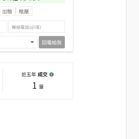
出租
租屋
回電給我
近五年
成交
1
筆