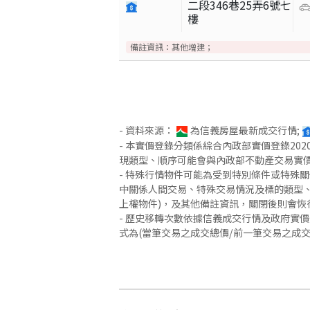
二段346巷25弄6號七
樓
備註資訊：
其他增建；
- 資料來源：
為信義房屋最新成交行情;
- 本實價登錄分類係綜合內政部實價登錄2
現類型、順序可能會與內政部不動產交易實
- 特殊行情物件可能為受到特別條件或特殊
中關係人間交易、特殊交易情況及標的類型、
上權物件)，及其他備註資訊，關閉後則會恢
- 歷史移轉次數依據信義成交行情及政府實
式為(當筆交易之成交總價/前一筆交易之成