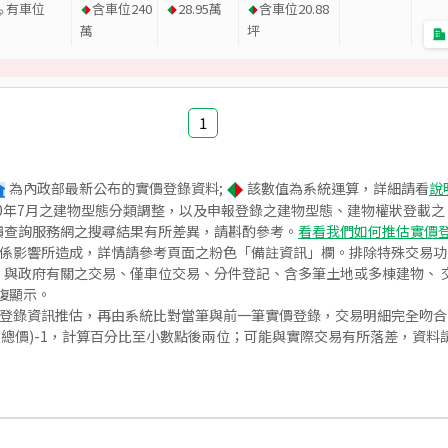
有車位
含車位
240
28.95
萬
含車位
20.88
萬
坪
1
為內政部最新公布的實價登錄資料;
該數值為系統運算，詳細請看
說
020年7月之建物型態分類調整，以及申報登錄之建物型態、建物權狀登載
價查詢服務網之搜尋結果有所差異，請斟酌參考。
看看我們如何推估實價
關係影響所造成，詳情請參考頁面之粉色「備註資訊」欄。排除特殊交易
與政府有關之交易、僅車位交易、分件登記、含多筆土地或多棟建物、 交
復顯示。
價登錄資訊推估，再由系統比對當筆與前一筆實價登錄，交易明細完全吻
交總價)-1，計算百分比至小數點後兩位；可能與實際交易有所落差，資料