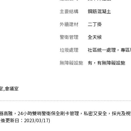
主要結構
鋼筋混凝土
外牆建材
二丁掛
警衛管理
全天候
垃圾處理
社區統一處理，專區
無障礙設施
有，有無障礙設施
室,會議室
器高雅，24小時雙哨警衛保全刷卡管理，私密又安全，採光及
新日：2023/03/17)