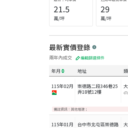
21.5
29
萬/坪
萬/坪
最新實價登錄
兩年內成交
編輯篩選條件
年月
地址
類
115
年
02
月
崇德路二段346巷25
弄18號12樓
備註資訊：
其他增建；
115
年
01
月
台中市北屯區崇德路