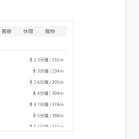
醫療
休閒
寵物
警消
重要設施
2.3
分鐘 /
191m
3
分鐘 /
234m
2.6
分鐘 /
205m
4
分鐘 /
304m
4.7
分鐘 /
374m
5
分鐘 /
398m
5.1
分鐘 /
410m
4.9
分鐘 /
389m