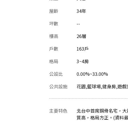
屋齡
34
年
坪數
--
樓高
26層
戶數
163戶
格局
3~4房
公設比
0.00%~33.00%
公共設施
花園,籃球場,健身房,遊戲
主要特色
北台中首席鋼骨名宅，大
質高，格局方正。(資料最後更