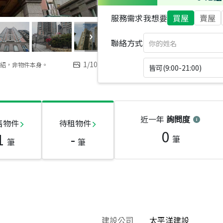
服務需求
我想要
買屋
賣屋
聯絡方式
1
/
10
紹，非物件本身。
皆可(9:00-21:00)
近一年
詢問度
售物件
待租物件
0
1
-
筆
筆
筆
建設公司
太平洋建設