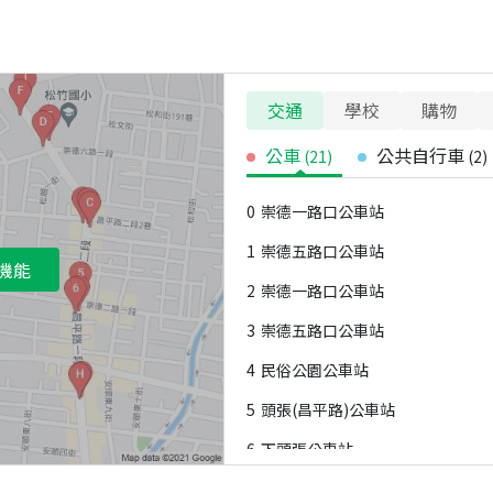
交通
學校
購物
公車
公共自行車
(
21
)
(
2
)
0
崇德一路口公車站
1
崇德五路口公車站
機能
2
崇德一路口公車站
3
崇德五路口公車站
4
民俗公園公車站
5
頭張(昌平路)公車站
6
下頭張公車站
7
崇德國中(民俗公園)公車站