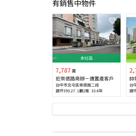
有銷售中物件
本
社區
7,787
2,
萬
近崇德路商辦－適置產客戶
帥
台中市北屯區崇德路二段
台
建坪
393.27
1廳2衛
33.6年
建