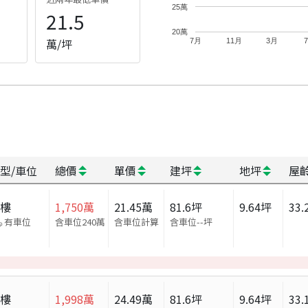
25萬
21.5
20萬
萬/坪
7月
11月
3月
型/車位
總價
單價
建坪
地坪
屋
大樓
1,750
萬
21.45
萬
81.6
坪
9.64
坪
33.
有車位
含車位240萬
含車位計算
含車位
--
坪
大樓
1,998
萬
24.49
萬
81.6
坪
9.64
坪
33.