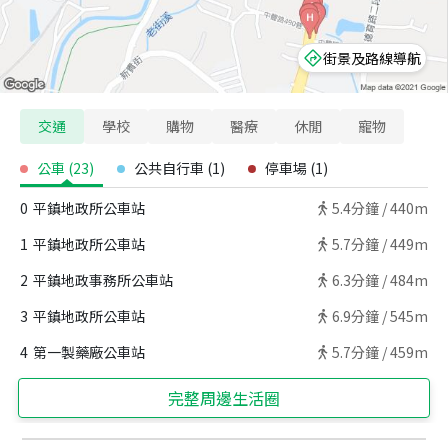
街景及路線導航
交通
學校
購物
醫療
休閒
寵物
公車
(
23
)
公共自行車
(
1
)
停車場
(
1
)
0
平鎮地政所公車站
5.4
分鐘 /
440m
1
平鎮地政所公車站
5.7
分鐘 /
449m
2
平鎮地政事務所公車站
6.3
分鐘 /
484m
3
平鎮地政所公車站
6.9
分鐘 /
545m
4
第一製藥廠公車站
5.7
分鐘 /
459m
完整周邊生活圈