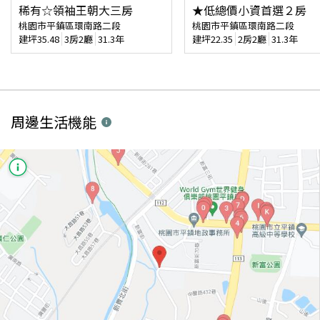
稀有☆領袖王朝大三房
★低總價小資首選２房
桃園市平鎮區環南路二段
桃園市平鎮區環南路二段
建坪
35.48
3房2廳
31.3年
建坪
22.35
2房2廳
31.3年
周邊生活機能