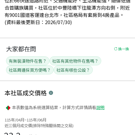
位於66快速道路附近、交通機能好、生活機能強，總價低適
合首購族購買，社區位於中豐陸橋下往龍潭方向右側，附近
有9001國道客運達台北市，社區格局有套房到4房產品。
(資料最後更新日：2026/07/30)
大家都在問
換一換
有無裝潢物件在售？
社區有其他物件在售嗎？
社區周邊採買方便嗎？
社區有哪些公設？
本社區
成交價格
本表數值為系統運算結果，計算方式詳情請看
說明
115年/04月~115年/06月
近三個月成交價(排除特殊關係間之交易)