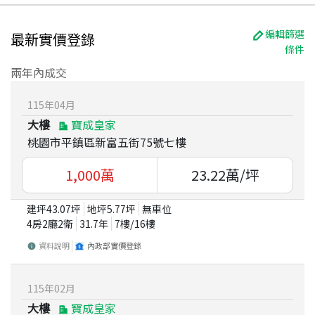
編輯篩選
最新實價登錄
條件
兩年內成交
115
年
04
月
大樓
寶成皇家
桃園市平鎮區新富五街75號七樓
1,000
萬
23.22
萬/坪
建坪
43.07
坪
地坪
5.77
坪
無車位
4房2廳2衛
31.7
年
7
樓/
16
樓
資料說明
內政部實價登錄
115
年
02
月
大樓
寶成皇家