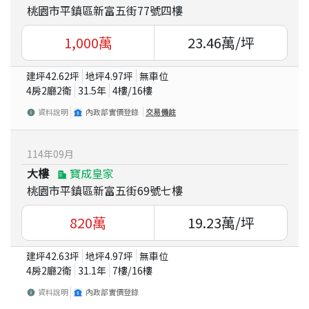
桃園市平鎮區新富五街77號四樓
1,000
萬
23.46
萬/坪
建坪
42.62
坪
地坪
4.97
坪
無車位
4房2廳2衛
31.5
年
4
樓/
16
樓
資料說明
內政部實價登錄
交易備註
114
年
09
月
大樓
寶成皇家
桃園市平鎮區新富五街69號七樓
820
萬
19.23
萬/坪
建坪
42.63
坪
地坪
4.97
坪
無車位
4房2廳2衛
31.1
年
7
樓/
16
樓
資料說明
內政部實價登錄