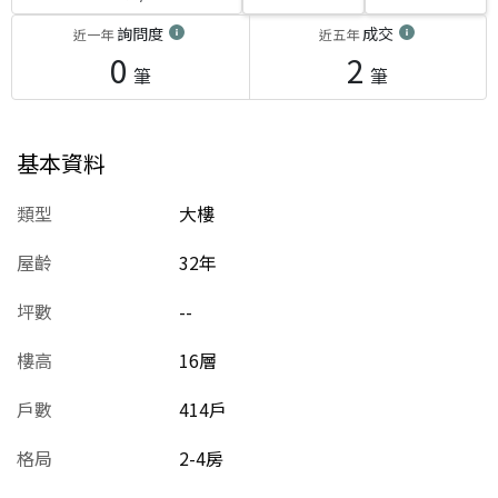
詢問度
成交
近一年
近五年
0
2
筆
筆
基本資料
類型
大樓
屋齡
32
年
坪數
--
樓高
16層
戶數
414戶
格局
2-4房