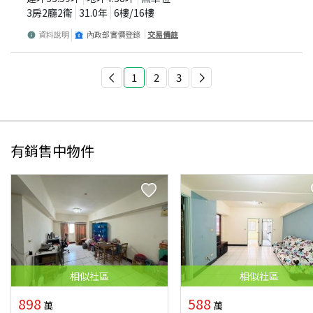
3房2廳2衛
31.0
年
6
樓/
16
樓
資料說明
內政部實價登錄
交易備註
1
2
3
有銷售中物件
相似
社區
相似
社區
898
588
萬
萬