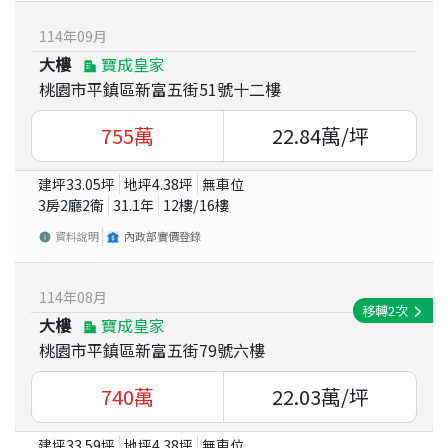
114
年
09
月
大樓
寶成皇家
桃園市平鎮區新富五街51號十二樓
755
萬
22.84
萬/坪
建坪
33.05
坪
地坪
4.38
坪
無車位
3房2廳2衛
31.1
年
12
樓/
16
樓
資料說明
內政部實價登錄
114
年
08
月
移轉
2
次
大樓
寶成皇家
桃園市平鎮區新富五街79號六樓
740
萬
22.03
萬/坪
建坪
33.59
坪
地坪
4.38
坪
無車位