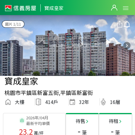
寶成皇家
圖片 1/11
寶成皇家
桃園市平鎮區新富五街,平鎮區新富街
大樓
414戶
32
年
16層
2026年/04月
待售
待租
最新平均單價
-
-
23.2
筆
筆
萬/坪