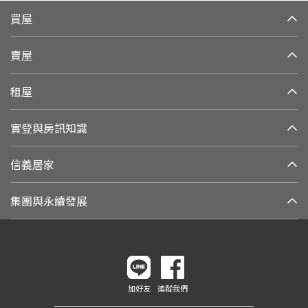
買屋
賣屋
租屋
實登與房訊知識
信義居家
集團與永續發展
加好友
追蹤我們