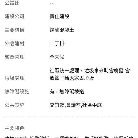
公設比
--
建設公司
寶佳建設
主要結構
鋼筋混凝土
外牆建材
二丁掛
警衛管理
全天候
社區統一處理，垃圾車來時會廣播 會
垃圾處理
放籃子給大家丟垃圾
無障礙設施
有，無障礙坡道
公共設施
交誼廳,會議室,社區中庭
主要特色