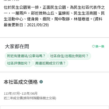
位於民生公園第一排，正面民生公園，為民生社區代表作之
一，一層兩戶，鄰近微熱山丘、富錦街、民生生活商圈、民
生活動中心、健身房、戲院，鬧中取靜，林蔭巷道。(資料
最後更新日：2021/09/29)
大家都在問
換一換
附近有捷運站/公車站嗎？
社區自住/出租比例如何？
社區評價如何？
周邊近期成交行情？
本社區
成交價格
113年/07月~115年/06月
近二年成交價(排除特殊關係間之交易)