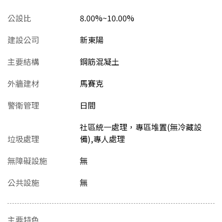
公設比
8.00%~10.00%
建設公司
新東陽
主要結構
鋼筋混凝土
外牆建材
馬賽克
警衛管理
日間
社區統一處理，專區堆置(無冷藏設
垃圾處理
備),專人處理
無障礙設施
無
公共設施
無
主要特色