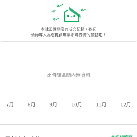
本社區
近期沒有成交紀錄，歡迎
洽詢專人為您提供專業市場行情的服務吧！
此時間區間內無資料
7
月
8
月
9
月
10
月
11
月
12
月
編輯篩選