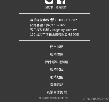
加好友
追蹤我們
客戶權益專線
：
0800-211-922
網路客服：
(02)2755-7666
客戶權益信箱：
cs@sinyi.com.tw
110 台北市信義區信義路五段100號
門市據點
服務條款
保障隱私權聲明
服務保障
網站地圖
資源網站
異業合作提案
©
信義房屋股份有限公司
20260804.b53805