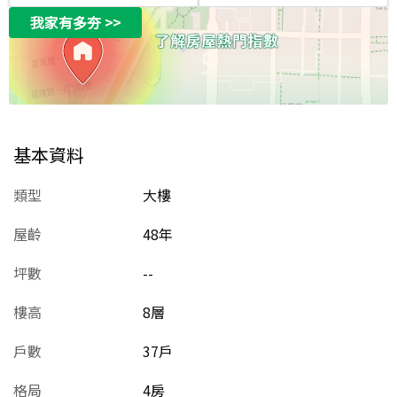
我家有多夯
>>
基本資料
類型
大樓
屋齡
48
年
坪數
--
樓高
8層
戶數
37戶
格局
4房