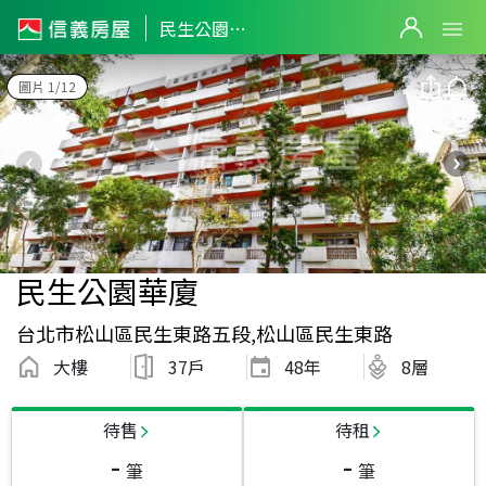
民生公園華廈
圖片 1/12
民生公園華廈
台北市松山區民生東路五段,松山區民生東路
大樓
37戶
48
年
8層
待售
待租
-
-
筆
筆