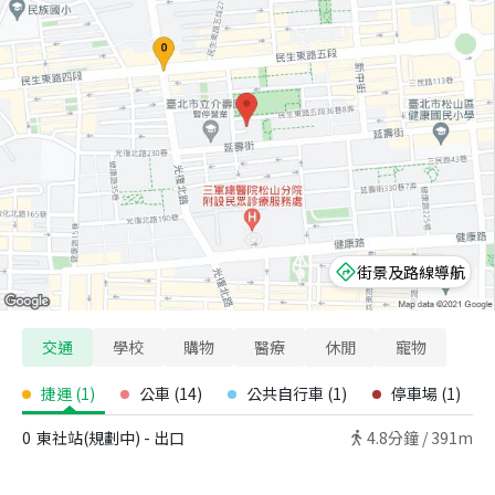
街景及路線導航
交通
學校
購物
醫療
休閒
寵物
捷運
(
1
)
公車
(
14
)
公共自行車
(
1
)
停車場
(
1
)
0
東社站(規劃中) - 出口
4.8
分鐘 /
391m