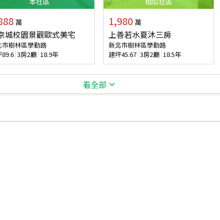
本
社區
相似
社區
888
1,980
萬
萬
京城校園景觀歐式美宅
上善若水夏沐三房
北市樹林區學勤路
新北市樹林區學勤路
坪
89.6
3房2廳
18.9年
建坪
45.67
3房2廳
18.5年
看全部