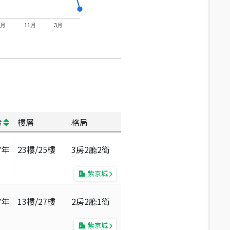
7月
11月
3月
齡
樓層
格局
7
年
23
樓/
25
樓
3房2廳2衛
紫京城
7
年
13
樓/
27
樓
2房2廳1衛
紫京城