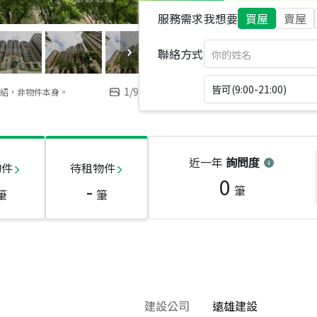
服務需求
我想要
買屋
賣屋
聯絡方式
皆可(9:00-21:00)
1
/
9
紹，非物件本身。
近一年
詢問度
物件
待租物件
0
-
筆
筆
筆
建設公司
遠雄建設