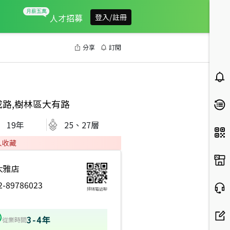
人才招募
登入/註冊
分享
訂閱
成路,樹林區大有路
19
年
25、27層
人收藏
大雅店
2-89786023
掃碼電話聊
3-4年
從業時間