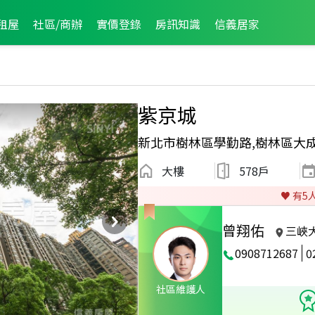
租屋
社區/商辦
實價登錄
房訊知識
信義居家
紫京城
新北市樹林區學勤路,樹林區大
大樓
578戶
♥️ 有
5
曾翔佑
三峽
0908712687
0
2025年11月區成件TOP3
社區維護人