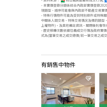
- 資料來源：
為信義房屋最新成交行情;
- 本實價登錄分類係綜合內政部實價登錄2
現類型、順序可能會與內政部不動產交易實
- 特殊行情物件可能為受到特別條件或特殊
中關係人間交易、特殊交易情況及標的類型、
上權物件)，及其他備註資訊，關閉後則會恢
- 歷史移轉次數依據信義成交行情及政府實
式為(當筆交易之成交總價/前一筆交易之成
有銷售中物件