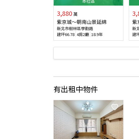
本
社區
3,880
3,
萬
紫京城～朝南山景延綿
紫
新北市樹林區學勤路
新
建坪
66.78
4房2廳
18.9年
建
有出租中物件