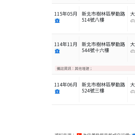
115
年
05
月
新北市樹林區學勤路
514號八樓
114
年
11
月
新北市樹林區學勤路
544號十六樓
備註資訊：
其他增建；
114
年
06
月
新北市樹林區學勤路
524號三樓