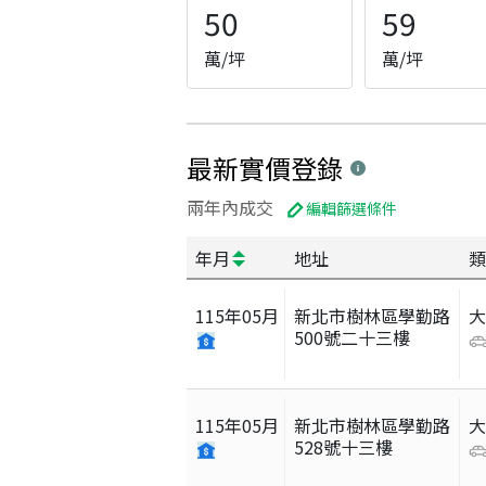
50
59
萬/坪
萬/坪
最新實價登錄
兩年內成交
編輯篩選條件
年月
地址
類
115
年
05
月
新北市樹林區學勤路
500號二十三樓
115
年
05
月
新北市樹林區學勤路
528號十三樓