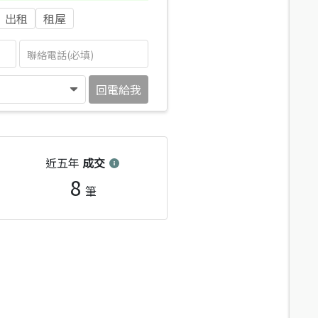
出租
租屋
回電給我
近五年
成交
8
筆