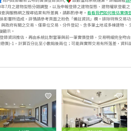
為內政部最新公布的實價登錄資料;
該數值為系統運算，詳細請看
說
020年7月之建物型態分類調整，以及申報登錄之建物型態、建物權狀登載
價查詢服務網之搜尋結果有所差異，請斟酌參考。
看看我們如何推估實價
關係影響所造成，詳情請參考頁面之粉色「備註資訊」欄。排除特殊交易
與政府有關之交易、僅車位交易、分件登記、含多筆土地或多棟建物、 交
復顯示。
價登錄資訊推估，再由系統比對當筆與前一筆實價登錄，交易明細完全吻
交總價)-1，計算百分比至小數點後兩位；可能與實際交易有所落差，資料