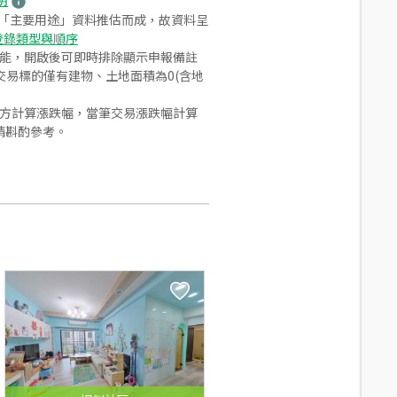
明
之「主要用途」資料推估而成，故資料呈
登錄類型與順序
功能，開啟後可即時排除顯示申報備註
易標的僅有建物、土地面積為0(含地
合方計算漲跌幅，當筆交易漲跌幅計算
請斟酌參考。