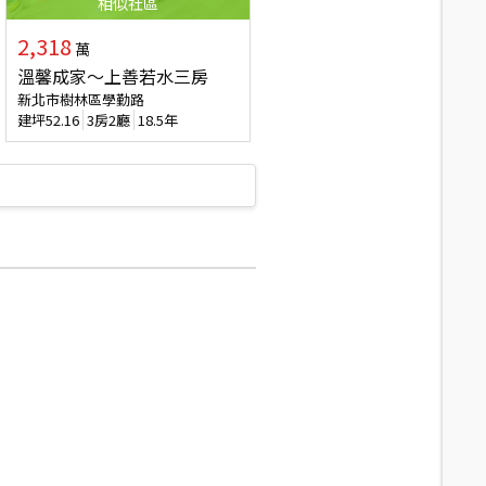
相似
社區
2,318
萬
溫馨成家～上善若水三房
新北市樹林區學勤路
建坪
52.16
3房2廳
18.5年