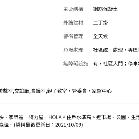
主要結構
鋼筋混凝土
外牆建材
二丁掛
警衛管理
全天候
垃圾處理
社區統一處理，專區堆
無障礙設施
有，社區大門；停車
會廳,遊戲室,交誼廳,會議室,親子教室，管委會，家醫中心
快，家樂福，特力屋，HOLA。住戶水準高。近市場、公園，生
。(資料最後更新日：2021/10/09)