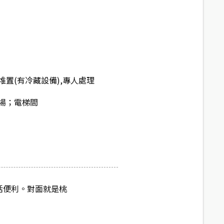
置(有冷藏設備),專人處理
場；電梯間
活便利。對面就是桃