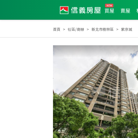
買屋
賣屋
首頁
社區/商辦
新北市樹林區
紫京城