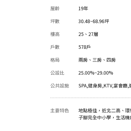
屋齡
19
年
坪數
30.48~68.96坪
樓高
25、27層
戶數
578戶
格局
兩房、三房、四房
公設比
25.00%~29.00%
公共設施
SPA,健身房,KTV,宴
主要特色
地點極佳，近北二高、環
子腳完全中小學，生活機能佳