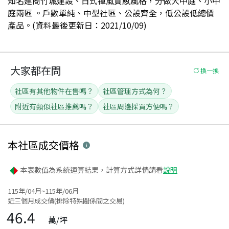
知名建商竹城建設、日式禪風質感風格，分做大中庭、小中
庭兩區 。戶數單純、中型社區、公設齊全，低公設低總價
產品。(資料最後更新日：2021/10/09)
大家都在問
換一換
社區有其他物件在售嗎？
社區管理方式為何？
附近有類似社區推薦嗎？
社區周邊採買方便嗎？
本社區
成交價格
本表數值為系統運算結果，計算方式詳情請看
說明
115年/04月~115年/06月
近三個月成交價(排除特殊關係間之交易)
46.4
萬/坪