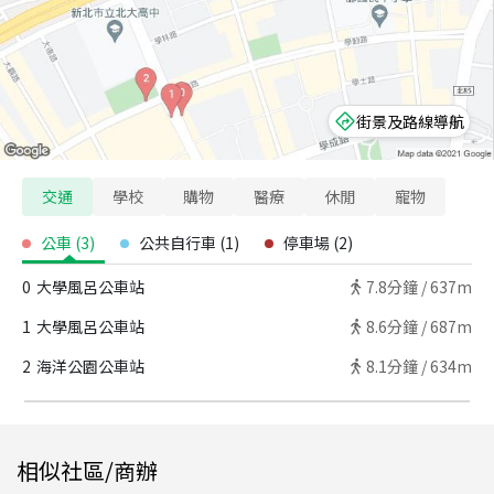
街景及路線導航
交通
學校
購物
醫療
休閒
寵物
公車
(
3
)
公共自行車
(
1
)
停車場
(
2
)
0
大學風呂公車站
7.8
分鐘 /
637m
1
大學風呂公車站
8.6
分鐘 /
687m
2
海洋公園公車站
8.1
分鐘 /
634m
相似社區/商辦