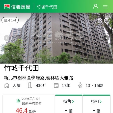
竹城千代田
圖片 1/4
竹城千代田
新北市樹林區學府路,樹林區大雅路
大樓
430戶
17
年
13、15層
2026年/04月
待售
待租
最新平均單價
-
-
46.4
筆
筆
萬/坪