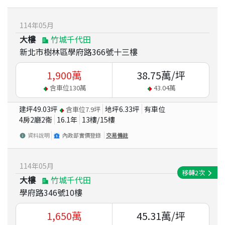
114
年
05
月
大樓
竹城千代田
新北市樹林區學府路366號十三樓
1,900
萬
38.75
萬/坪
含車位
130
萬
43.04
萬
建坪
49.03
坪
地坪
6.33
坪
有車位
含車位
7.9
坪
4房2廳2衛
16.1
年
13
樓/
15
樓
資料說明
內政部實價登錄
交易備註
114
年
05
月
移轉
2
次
大樓
竹城千代田
學府路346號10樓
1,650
萬
45.31
萬/坪