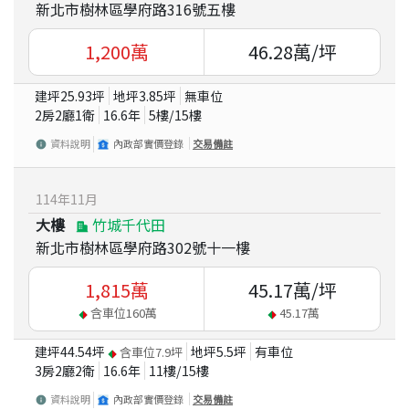
新北市樹林區學府路316號五樓
1,200
萬
46.28
萬/坪
建坪
25.93
坪
地坪
3.85
坪
無車位
2房2廳1衛
16.6
年
5
樓/
15
樓
資料說明
內政部實價登錄
交易備註
114
年
11
月
大樓
竹城千代田
新北市樹林區學府路302號十一樓
1,815
萬
45.17
萬/坪
含車位
160
萬
45.17
萬
建坪
44.54
坪
地坪
5.5
坪
有車位
含車位
7.9
坪
3房2廳2衛
16.6
年
11
樓/
15
樓
資料說明
內政部實價登錄
交易備註