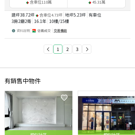
含車位
110
萬
45.31
萬
建坪
38.72
坪
地坪
5.23
坪
有車位
含車位
4.73
坪
3房2廳2衛
16.1
年
10
樓/
15
樓
資料說明
信義成交
交易備註
1
2
3
有銷售中物件
相似
社區
相似
社區