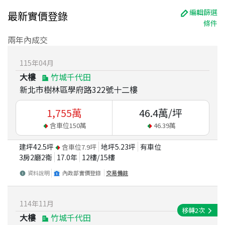
編輯篩選
最新實價登錄
條件
兩年內成交
115
年
04
月
大樓
竹城千代田
新北市樹林區學府路322號十二樓
1,755
萬
46.4
萬/坪
含車位
150
萬
46.39
萬
建坪
42.5
坪
地坪
5.23
坪
有車位
含車位
7.9
坪
3房2廳2衛
17.0
年
12
樓/
15
樓
資料說明
內政部實價登錄
交易備註
114
年
11
月
移轉
2
次
大樓
竹城千代田