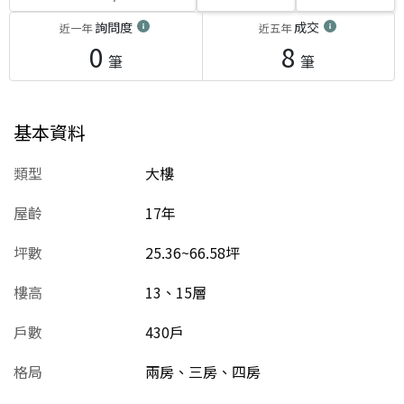
詢問度
成交
近一年
近五年
0
8
筆
筆
基本資料
類型
大樓
屋齡
17
年
坪數
25.36~66.58坪
樓高
13、15層
戶數
430戶
格局
兩房、三房、四房