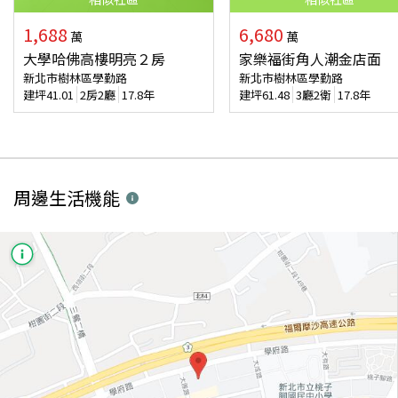
1,688
6,680
萬
萬
大學哈佛高樓明亮２房
家樂福街角人潮金店面
新北市樹林區學勤路
新北市樹林區學勤路
建坪
41.01
2房2廳
17.8年
建坪
61.48
3廳2衛
17.8年
周邊生活機能