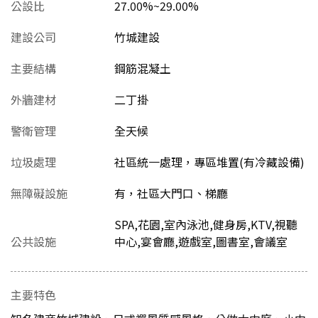
公設比
27.00%~29.00%
建設公司
竹城建設
主要結構
鋼筋混凝土
外牆建材
二丁掛
警衛管理
全天候
垃圾處理
社區統一處理，專區堆置(有冷藏設備)
無障礙設施
有，社區大門口、梯廳
SPA,花園,室內泳池,健身房,KTV,視聽
公共設施
中心,宴會廳,遊戲室,圖書室,會議室
主要特色