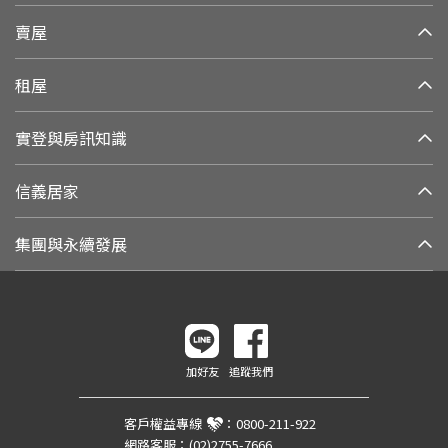
賣屋
租屋
實登與房訊知識
信義居家
集團與永續發展
加好友
追蹤我們
客戶權益專線
：
0800-211-922
網路客服：
(02)2755-7666