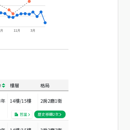
7月
11月
3月
齡
樓層
格局
3
年
14
樓/
15
樓
2房2廳1衛
哲里
歷史移轉
2
次