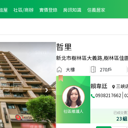
租屋
社區/商辦
實價登錄
房訊知識
信義居家
哲里
新北市樹林區大義路,樹林區佳
大樓
270戶
賴韋廷
三峽
0938217662
0
員
2024年7月龍虎榜
土地達人
社區維護人
已成交賣
23組