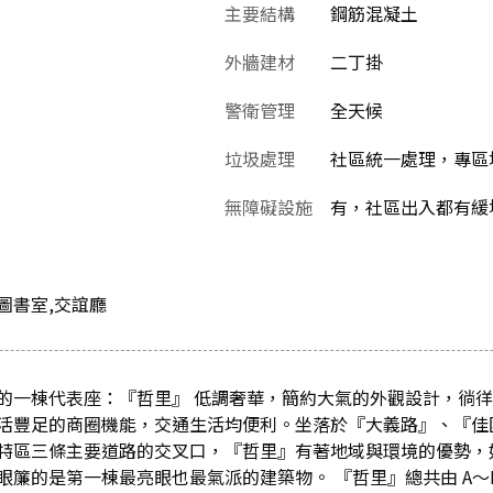
主要結構
鋼筋混凝土
外牆建材
二丁掛
警衛管理
全天候
垃圾處理
社區統一處理，專區
無障礙設施
有，社區出入都有緩
,圖書室,交誼廳
的一棟代表座：『哲里』 低調奢華，簡約大氣的外觀設計，徜
活豐足的商圈機能，交通生活均便利。坐落於『大義路』、『佳
特區三條主要道路的交叉口，『哲里』有著地域與環境的優勢，
眼簾的是第一棟最亮眼也最氣派的建築物。 『哲里』總共由 A～