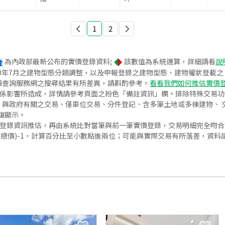
1
2
為內政部最新公布的實價登錄資料;
該數值為系統運算，詳細請看
說
020年7月之建物型態分類調整，以及申報登錄之建物型態、建物權狀登載
價查詢服務網之搜尋結果有所差異，請斟酌參考。
看看我們如何推估實價
關係影響所造成，詳情請參考頁面之粉色「備註資訊」欄。排除特殊交易
與政府有關之交易、僅車位交易、分件登記、含多筆土地或多棟建物、 交
復顯示。
價登錄資訊推估，再由系統比對當筆與前一筆實價登錄，交易明細完全吻
交總價)-1，計算百分比至小數點後兩位；可能與實際交易有所落差，資料