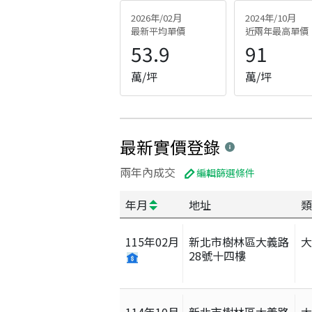
2026年/02月
2024年/10月
最新平均單價
近兩年最高單價
53.9
91
萬/坪
萬/坪
最新實價登錄
兩年內成交
編輯篩選條件
年月
地址
類
115
年
02
月
新北市樹林區大義路
28號十四樓