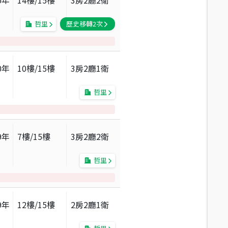
0
年
14
樓/
15
樓
3房2廳2衛
哲里
歷史移轉
2
次
0
年
10
樓/
15
樓
3房2廳1衛
哲里
9
年
7
樓/
15
樓
3房2廳2衛
哲里
9
年
12
樓/
15
樓
2房2廳1衛