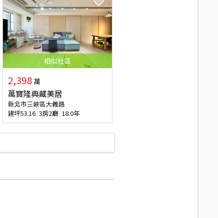
相似
社區
2,398
萬
萬寶隆典藏美居
新北市三峽區大義路
建坪
53.16
3房2廳
18.0年