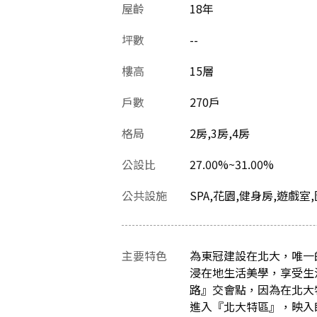
屋齡
18
年
坪數
--
樓高
15層
戶數
270戶
格局
2房,3房,4房
公設比
27.00%~31.00%
公共設施
SPA,花園,健身房,遊戲室
主要特色
為東冠建設在北大，唯一
浸在地生活美學，享受生
路』交會點，因為在北大
進入『北大特區』，映入