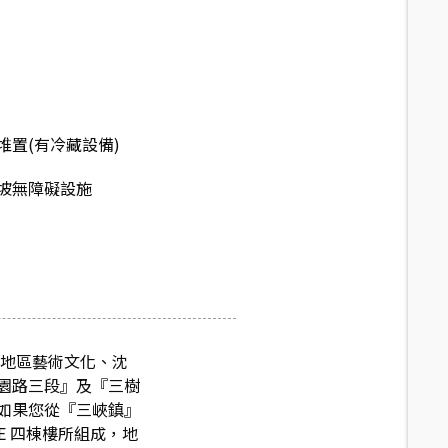
堆置(有冷藏設備)
坡無障礙設施
徉地區藝術文化、沈
園路三段』及『三樹
如果您從『三峽鎮』
E 四棟樓所組成，地