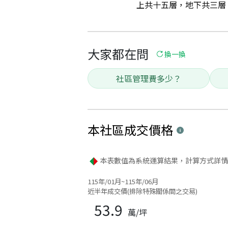
上共十五層，地下共三層，總
大家都在問
換一換
社區管理費多少？
本社區
成交價格
本表數值為系統運算結果，計算方式詳情
115年/01月~115年/06月
近半年成交價(排除特殊關係間之交易)
53.9
萬/坪