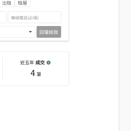
出租
租屋
回電給我
近五年
成交
4
筆