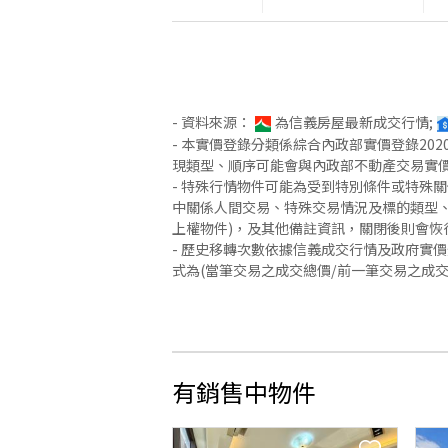
- 資料來源：
為信義房屋最新成交行情;
- 本實價登錄分類係綜合內政部實價登錄2
現類型、順序可能會與內政部不動產交易實
- 特殊行情物件可能為受到特別條件或特殊
中關係人間交易、特殊交易情況及標的類型、
上權物件)，及其他備註資訊，關閉後則會恢
- 歷史移轉次數依據信義成交行情及政府實
式為(當筆交易之成交總價/前一筆交易之成
有銷售中物件