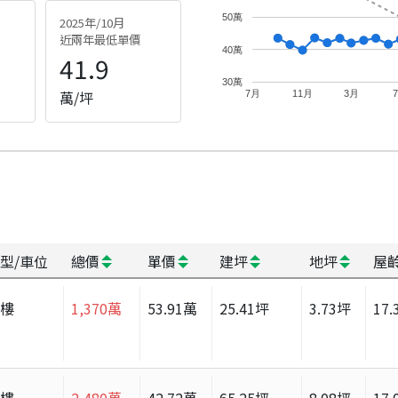
50萬
2025年/10月
近兩年最低單價
40萬
41.9
30萬
萬/坪
7月
11月
3月
型/車位
總價
單價
建坪
地坪
屋
大樓
1,370
萬
53.91
萬
25.41
坪
3.73
坪
17.