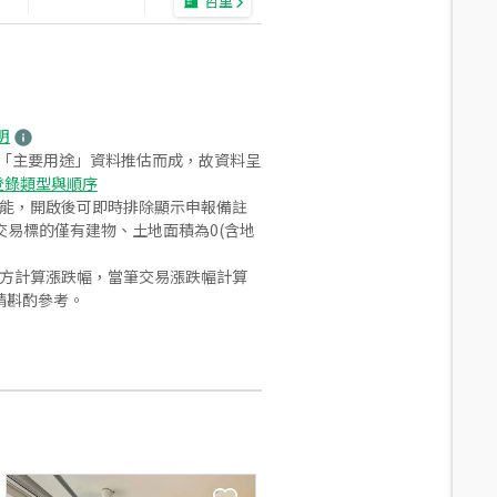
哲里
明
之「主要用途」資料推估而成，故資料呈
登錄類型與順序
功能，開啟後可即時排除顯示申報備註
易標的僅有建物、土地面積為0(含地
合方計算漲跌幅，當筆交易漲跌幅計算
請斟酌參考。