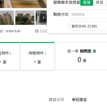
服務需求
我想要
買屋
賣屋
聯絡方式
皆可(9:00-21:00)
1
/
12
紹，非物件本身。
近一年
詢問度
售物件
待租物件
0
-
-
筆
筆
筆
建設公司
東冠建設