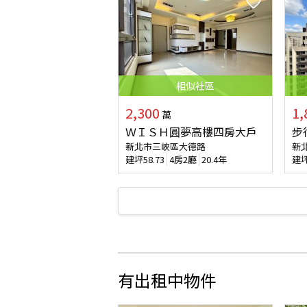
相似
社區
2,300
1,
萬
ＷＩＳＨ圓夢高樓四房大戶
步
新北市三峽區大德路
新
建坪
58.73
4房2廳
20.4年
建
有出租中物件