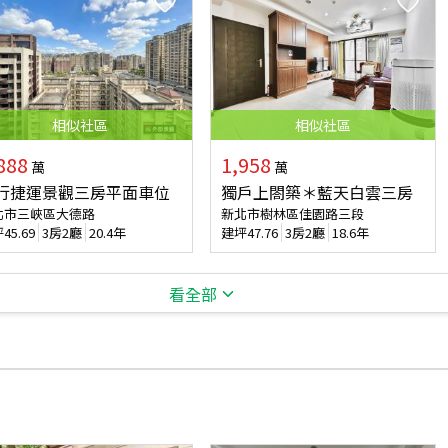
相似
社區
相似
社區
888
1,958
萬
萬
行捷運景觀三房平面車位
獨戶上閤築＊藍天白雲三房
北市三峽區大德路
新北市樹林區佳園路三段
坪
45.69
3房2廳
20.4年
建坪
47.76
3房2廳
18.6年
看全部