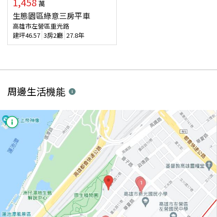
1,458
萬
生態園區綠意三房平車
高雄市左營區重光路
建坪
46.57
3房2廳
27.8年
周邊生活機能