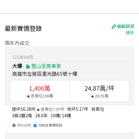
編輯篩選
最新實價登錄
條件
兩年內成交
115
年
04
月
大樓
堅山至尊美景
高雄市左營區重光路65號十樓
1,400
萬
24.87
萬/坪
含車位
100
萬
26.91
萬
建坪
56.28
坪
地坪
5.17
坪
有車位
含車位
7.97
坪
3房2廳2衛
28.0
年
10
樓/
14
樓
資料說明
內政部實價登錄