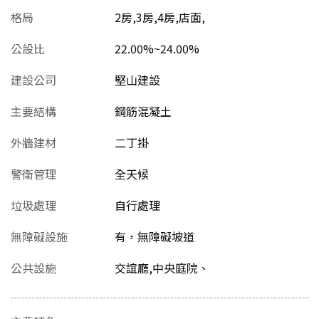
格局
2房,3房,4房,店面,
公設比
22.00%~24.00%
建設公司
堅山建設
主要結構
鋼筋混凝土
外牆建材
二丁掛
警衛管理
全天候
垃圾處理
自行處理
無障礙設施
有，無障礙坡道
公共設施
交誼廳,中央庭院、