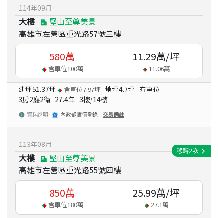
114
年
09
月
大樓
堅山至尊美景
高雄市左營區重光路57號三樓
580
萬
11.29
萬/坪
含車位
100
萬
11.06
萬
建坪
51.37
坪
地坪
4.7
坪
有車位
含車位
7.97
坪
3房2廳2衛
27.4
年
3
樓/
14
樓
資料說明
內政部實價登錄
交易備註
113
年
08
月
移轉
2
次
大樓
堅山至尊美景
高雄市左營區重光路55號四樓
850
萬
25.99
萬/坪
含車位
180
萬
27.1
萬