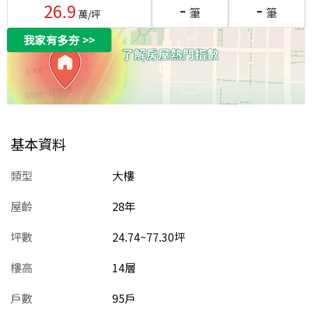
-
-
26.9
筆
筆
萬/坪
我家有多夯
>>
基本資料
類型
大樓
屋齡
28
年
坪數
24.74~77.30坪
樓高
14層
戶數
95戶