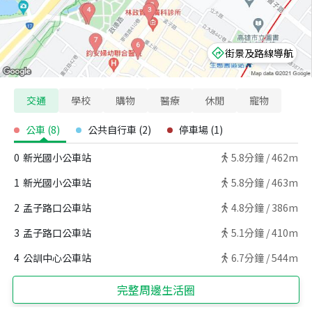
街景及路線導航
交通
學校
購物
醫療
休閒
寵物
公車
(
8
)
公共自行車
(
2
)
停車場
(
1
)
0
新光國小公車站
5.8
分鐘 /
462m
1
新光國小公車站
5.8
分鐘 /
463m
2
孟子路口公車站
4.8
分鐘 /
386m
3
孟子路口公車站
5.1
分鐘 /
410m
4
公訓中心公車站
6.7
分鐘 /
544m
完整周邊生活圈