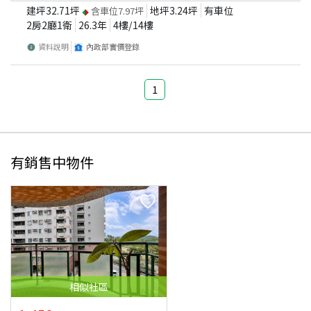
建坪
32.71
坪
地坪
3.24
坪
有車位
含車位
7.97
坪
2房2廳1衛
26.3
年
4
樓/
14
樓
資料說明
內政部實價登錄
1
有銷售中物件
相似
社區