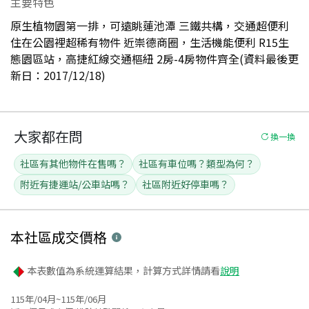
主要特色
原生植物園第一排，可遠眺蓮池潭 三鐵共構，交通超便利
住在公園裡超稀有物件 近崇德商圈，生活機能便利 R15生
態園區站，高捷紅線交通樞紐 2房-4房物件齊全(資料最後更
新日：2017/12/18)
大家都在問
換一換
社區有其他物件在售嗎？
社區有車位嗎？類型為何？
附近有捷運站/公車站嗎？
社區附近好停車嗎？
本社區
成交價格
本表數值為系統運算結果，計算方式詳情請看
說明
115年/04月~115年/06月