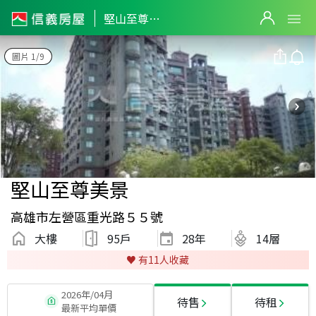
堅山至尊美景
圖片 1/9
堅山至尊美景
高雄市左營區重光路５５號
大樓
95戶
28
年
14層
♥️ 有
11
人收藏
2026年/04月
待售
待租
最新平均單價