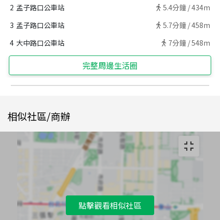
2
孟子路口公車站
5.4
分鐘 /
434m
3
孟子路口公車站
5.7
分鐘 /
458m
4
大中路口公車站
7
分鐘 /
548m
完整周邊生活圈
相似社區/商辦
點擊觀看相似社區