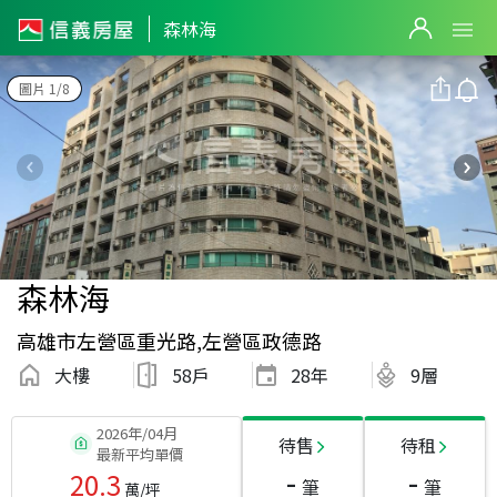
森林海
圖片 1/8
森林海
高雄市左營區重光路,左營區政德路
大樓
58戶
28
年
9層
2026年/04月
待售
待租
最新平均單價
-
-
20.3
筆
筆
萬/坪