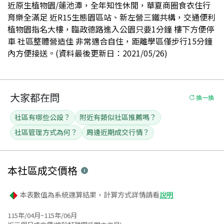
近原生植物園/蓮池潭，全年知性休閒，華夏商圈食衣住行
育樂全滿足 近R15生態園區站、新左營三鐵共構，交通便利
植物園指名大樓，臨政德路進入公園只要1分鐘 樓下方便停
車 社區整體營造佳 非常適合自住，距離學區僅步行15分鐘
內方便接送。(資料最後更新日：2021/05/26)
大家都在問
換一換
社區有哪些公設？
附近有類似社區推薦嗎？
社區管理方式為何？
周邊近期成交行情？
本社區
成交價格
本表數值為系統運算結果，計算方式詳情請看
說明
115年/04月~115年/06月