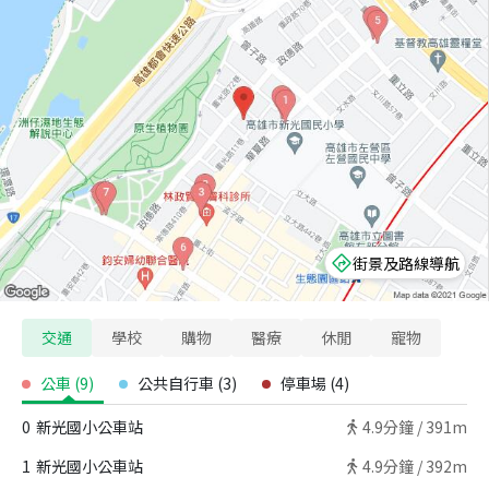
街景及路線導航
交通
學校
購物
醫療
休閒
寵物
公車
(
9
)
公共自行車
(
3
)
停車場
(
4
)
0
新光國小公車站
4.9
分鐘 /
391m
1
新光國小公車站
4.9
分鐘 /
392m