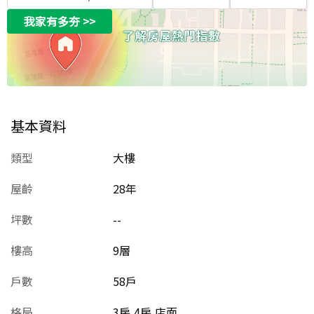
我家有多夯
>>
基本資料
類型
大樓
屋齡
28
年
坪數
--
樓高
9層
戶數
58戶
格局
3房,4房,店面