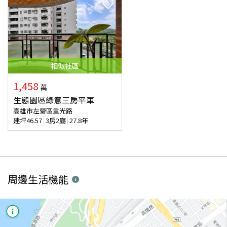
相似
社區
1,458
萬
生態園區綠意三房平車
高雄市左營區重光路
建坪
46.57
3房2廳
27.8年
周邊生活機能