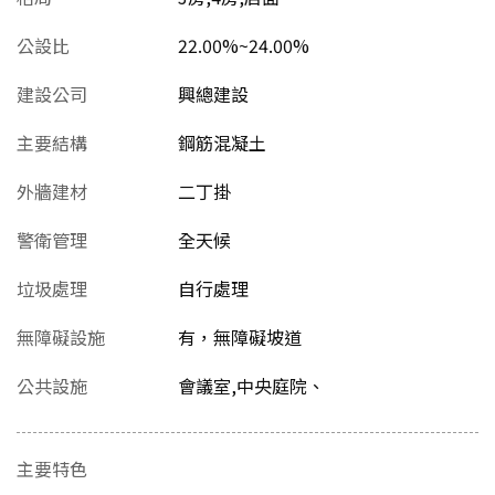
公設比
22.00%~24.00%
建設公司
興總建設
主要結構
鋼筋混凝土
外牆建材
二丁掛
警衛管理
全天候
垃圾處理
自行處理
無障礙設施
有，無障礙坡道
公共設施
會議室,中央庭院、
主要特色