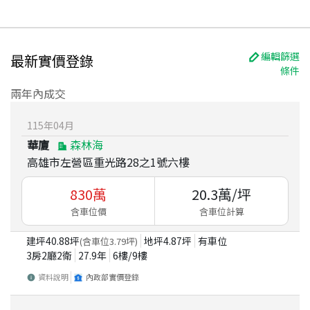
編輯篩選
最新實價登錄
條件
兩年內成交
115
年
04
月
華廈
森林海
高雄市左營區重光路28之1號六樓
830
萬
20.3
萬/坪
含車位價
含車位計算
建坪
40.88
坪
地坪
4.87
坪
有車位
(含車位
3.79
坪)
3房2廳2衛
27.9
年
6
樓/
9
樓
資料說明
內政部實價登錄