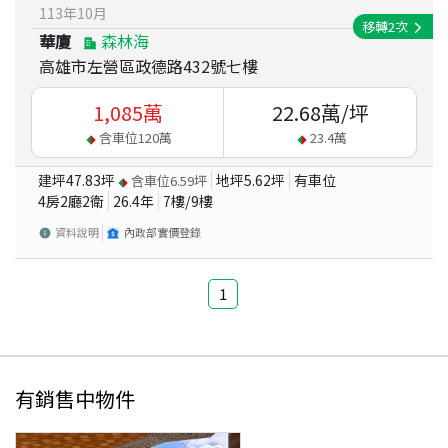
113
年
10
月
移轉
2
次
華廈
森林海
高雄市左營區政德路432號七樓
1,085
萬
22.68
萬/坪
含車位
120
萬
23.4
萬
建坪
47.83
坪
地坪
5.62
坪
有車位
含車位
6.59
坪
4房2廳2衛
26.4
年
7
樓/
9
樓
資料說明
內政部實價登錄
1
有銷售中物件