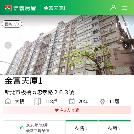
金富天廈1
圖片 1/9
金富天廈1
新北市板橋區忠孝路２６３號
大樓
118戶
20
年
11層
♥️ 有
2
人收藏
2026年/03月
待售
待租
最新平均單價