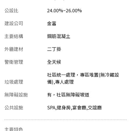
公設比
24.00%~26.00%
建設公司
金富
主要結構
鋼筋混凝土
外牆建材
二丁掛
警衛管理
全天候
社區統一處理，專區堆置(無冷藏設
垃圾處理
備),專人處理
無障礙設施
有，社區無障礙坡道
公共設施
SPA,健身房,宴會廳,交誼廳
主要特色