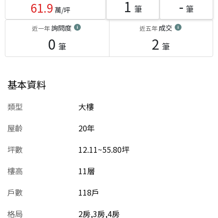
1
-
61.9
筆
筆
萬/坪
詢問度
成交
近一年
近五年
0
2
筆
筆
基本資料
類型
大樓
屋齡
20
年
坪數
12.11~55.80坪
樓高
11層
戶數
118戶
格局
2房,3房,4房