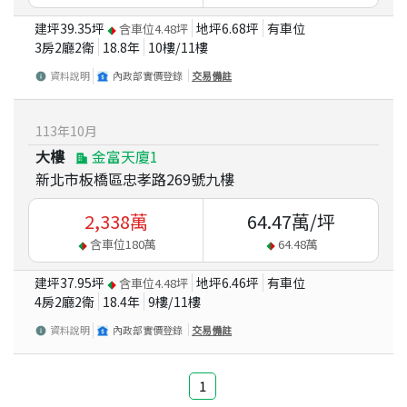
建坪
39.35
坪
地坪
6.68
坪
有車位
含車位
4.48
坪
3房2廳2衛
18.8
年
10
樓/
11
樓
資料說明
內政部實價登錄
交易備註
113
年
10
月
大樓
金富天廈1
新北市板橋區忠孝路269號九樓
2,338
萬
64.47
萬/坪
含車位
180
萬
64.48
萬
建坪
37.95
坪
地坪
6.46
坪
有車位
含車位
4.48
坪
4房2廳2衛
18.4
年
9
樓/
11
樓
資料說明
內政部實價登錄
交易備註
1