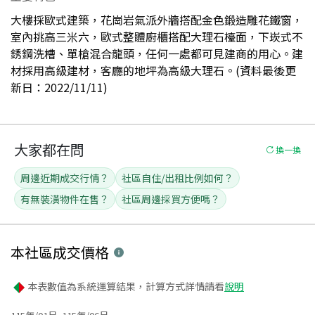
大樓採歐式建築，花崗岩氣派外牆搭配金色鍛造雕花鐵窗，
室內挑高三米六，歐式整體廚櫃搭配大理石檯面，下崁式不
銹鋼洗槽、單槍混合龍頭，任何一處都可見建商的用心。建
材採用高級建材，客廳的地坪為高級大理石。(資料最後更
新日：2022/11/11)
大家都在問
換一換
周邊近期成交行情？
社區自住/出租比例如何？
有無裝潢物件在售？
社區周邊採買方便嗎？
本社區
成交價格
本表數值為系統運算結果，計算方式詳情請看
說明