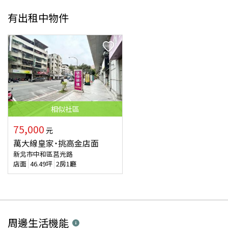
有出租中物件
相似
社區
75,000
元
萬大線皇家˙挑高金店面
新北市中和區莒光路
店面
46.49
坪
2房1廳
周邊生活機能