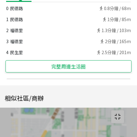
0
民德路
0.8
分鐘 /
68m
1
民德路
1
分鐘 /
85m
2
福德里
1.3
分鐘 /
103m
3
福德里
2
分鐘 /
165m
4
民生里
2.5
分鐘 /
201m
完整周邊生活圈
相似社區/商辦