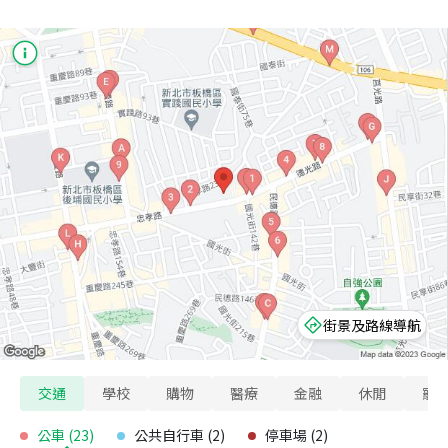
街景及路線導航
交通
學校
購物
醫療
金融
休閒
寵
公車
(
23
)
公共自行車
(
2
)
停車場
(
2
)