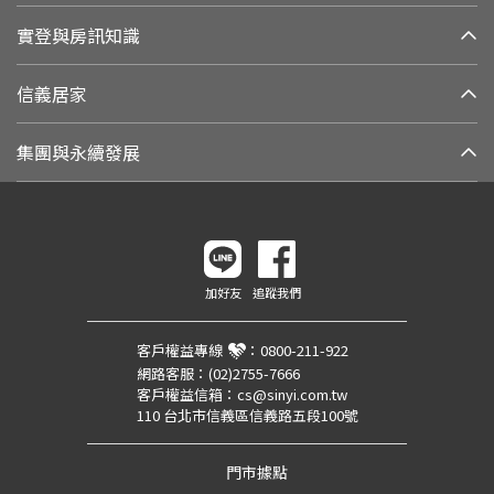
實登與房訊知識
信義居家
集團與永續發展
加好友
追蹤我們
客戶權益專線
：
0800-211-922
網路客服：
(02)2755-7666
客戶權益信箱：
cs@sinyi.com.tw
110 台北市信義區信義路五段100號
門市據點