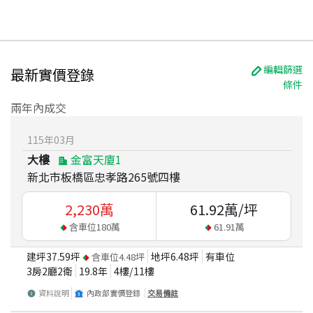
編輯篩選
最新實價登錄
條件
兩年內成交
115
年
03
月
大樓
金富天廈1
新北市板橋區忠孝路265號四樓
2,230
萬
61.92
萬/坪
含車位
180
萬
61.91
萬
建坪
37.59
坪
地坪
6.48
坪
有車位
含車位
4.48
坪
3房2廳2衛
19.8
年
4
樓/
11
樓
資料說明
內政部實價登錄
交易備註