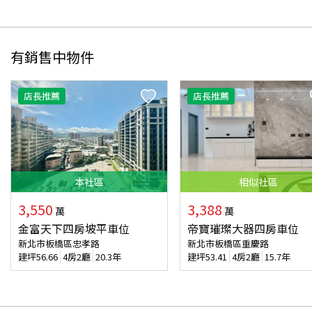
有銷售中物件
店長推薦
店長推薦
本
社區
相似
社區
3,550
3,388
萬
萬
金富天下四房坡平車位
帝寶璀璨大器四房車位
新北市板橋區忠孝路
新北市板橋區重慶路
建坪
56.66
4房2廳
20.3年
建坪
53.41
4房2廳
15.7年