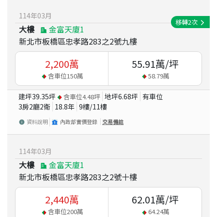
114
年
03
月
移轉
2
次
大樓
金富天廈1
新北市板橋區忠孝路283之2號九樓
2,200
萬
55.91
萬/坪
含車位
150
萬
58.79
萬
建坪
39.35
坪
地坪
6.68
坪
有車位
含車位
4.48
坪
3房2廳2衛
18.8
年
9
樓/
11
樓
資料說明
內政部實價登錄
交易備註
114
年
03
月
大樓
金富天廈1
新北市板橋區忠孝路283之2號十樓
2,440
萬
62.01
萬/坪
含車位
200
萬
64.24
萬