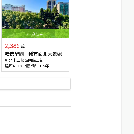
相似
社區
2,388
萬
哈佛學園·稀有面北大景觀
新北市三峽區國際二街
建坪
43.19
2廳2衛
18.5年