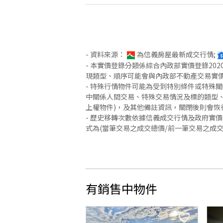
- 資料來源：
為信義房屋最新成交行情;
- 本實價登錄分類係綜合內政部實價登錄2
現類型、順序可能會與內政部不動產交易實
- 特殊行情物件可能為受到特別條件或特殊
中關係人間交易、特殊交易情況及標的類型、
上權物件)，及其他備註資訊，關閉後則會恢
- 歷史移轉次數依據信義成交行情及政府實
式為(當筆交易之成交總價/前一筆交易之成
有銷售中物件