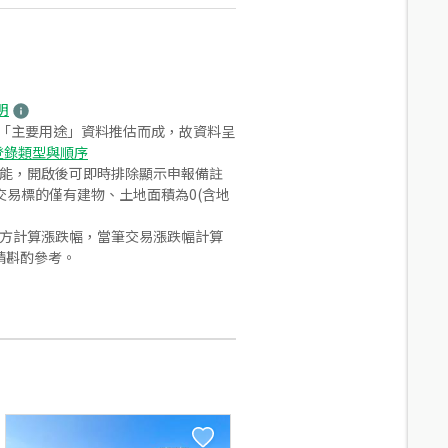
明
之「主要用途」資料推估而成，故資料呈
登錄類型與順序
功能，開啟後可即時排除顯示申報備註
易標的僅有建物、土地面積為0(含地
合方計算漲跌幅，當筆交易漲跌幅計算
請斟酌參考。