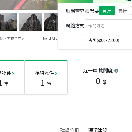
服務需求
我想要
買屋
賣屋
聯絡方式
1
/
12
紹，非物件本身。
皆可(9:00-21:00)
近一年
詢問度
售物件
待租物件
0
1
1
筆
筆
筆
建設公司
環泥建設