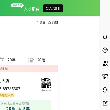
人才招募
登入/註冊
分享
訂閱
20
年
20層
人收藏
北大店
2-89786307
掃碼電話聊
人員
賣方
已成交買方
從業時間
20組
4-5年