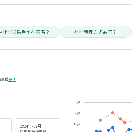
社區有2房戶型在售嗎？
社區管理方式為何？
請看
說明
55萬
50萬
45萬
2024年/07月
近兩年最低單價