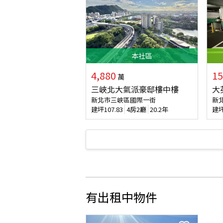
本
社區
4,880
15
萬
三峽北大氣派豪邸樓中樓
大
新北市三峽區國際一街
新
建坪
107.83
4房2廳
20.2年
建
有出租中物件