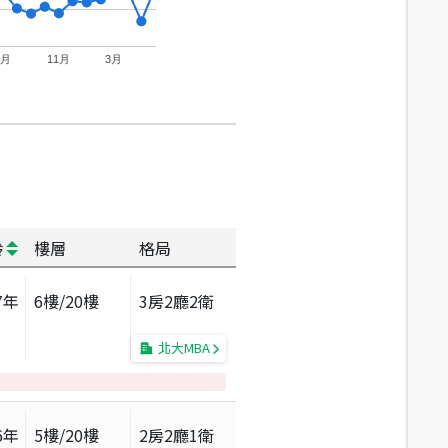
7月
11月
3月
齡
樓層
格局
7
年
6
樓/
20
樓
3房2廳2衛
北大MBA
6
年
5
樓/
20
樓
2房2廳1衛