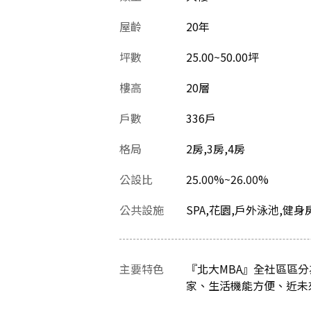
屋齡
20
年
坪數
25.00~50.00坪
樓高
20層
戶數
336戶
格局
2房,3房,4房
公設比
25.00%~26.00%
公共設施
SPA,花園,戶外泳池,健身
主要特色
『北大MBA』全社區區
家、生活機能方便、近未來捷