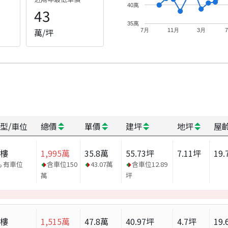
40萬
43
35萬
萬/坪
7月
11月
3月
型/車位
總價
單價
建坪
地坪
屋
大樓
1,995
萬
35.8
萬
55.73
坪
7.11
坪
19.
有車位
含車位
150
43.07
萬
含車位
12.89
萬
坪
大樓
1,515
萬
47.8
萬
40.97
坪
4.7
坪
19.