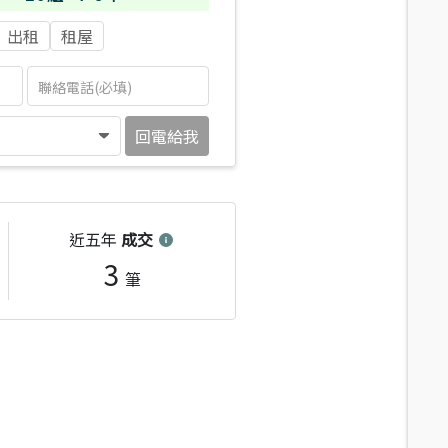
出租
租屋
回電給我
近五年
成交
3
筆