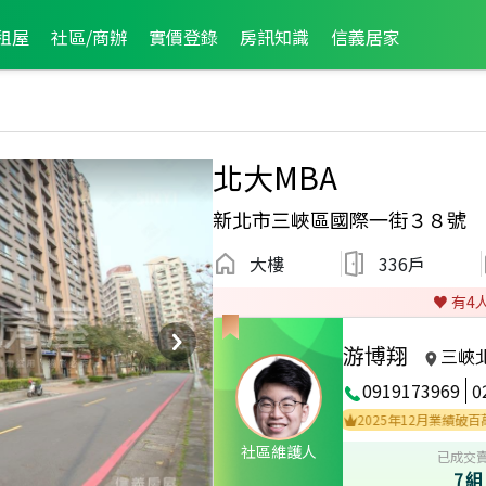
租屋
社區/商辦
實價登錄
房訊知識
信義居家
北大MBA
新北市三峽區國際一街３８號
大樓
336戶
♥️ 有
4
游博翔
三峽
0919173969
0
025年12月區成件TOP3
2023年1月區成件TOP3
2025年12月業績破百萬經紀
社區維護人
已成交
7組