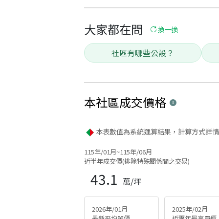
大家都在問
換一換
社區有哪些公設？
本社區
成交價格
本表數值為系統運算結果，計算方式詳情
115年/01月~115年/06月
近半年成交價(排除特殊關係間之交易)
43.1
萬/坪
2026年/01月
2025年/02月
最新平均單價
近兩年最高單價