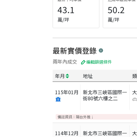
43.1
50.2
萬/坪
萬/坪
最新實價登錄
兩年內成交
編輯篩選條件
年月
地址
類
115
年
01
月
新北市三峽區國際一
街80號六樓之二
備註資訊：
陽台外推；
114
年
12
月
新北市三峽區國際一