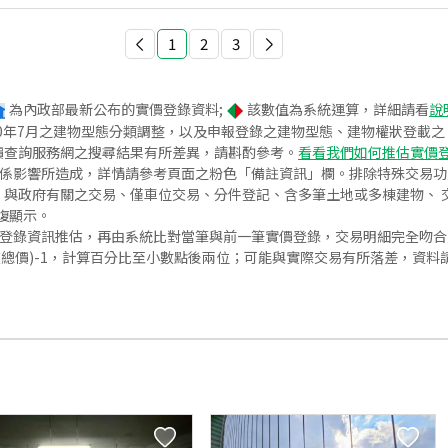
1
2
3
為內政部最新公布的實價登錄資料;
該數值為系統運算，詳細請看
說
020年7月之建物型態分類調整，以及申報登錄之建物型態、建物權狀登載
價查詢服務網之搜尋結果有所差異，請斟酌參考。
看看我們如何推估實價
關係影響所造成，詳情請參考頁面之粉色「備註資訊」欄。排除特殊交易
與政府有關之交易、僅車位交易、分件登記、含多筆土地或多棟建物、 交
復顯示。
價登錄資訊推估，再由系統比對當筆與前一筆實價登錄，交易明細完全吻
交總價)-1，計算百分比至小數點後兩位；可能與實際交易有所落差，資料