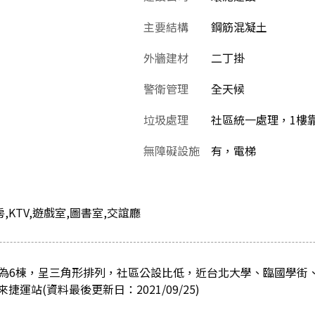
主要結構
鋼筋混凝土
外牆建材
二丁掛
警衛管理
全天候
垃圾處理
社區統一處理，1樓
無障礙設施
有，電梯
房,KTV,遊戲室,圖書室,交誼廳
分為6棟，呈三角形排列，社區公設比低，近台北大學、臨國學街
運站(資料最後更新日：2021/09/25)