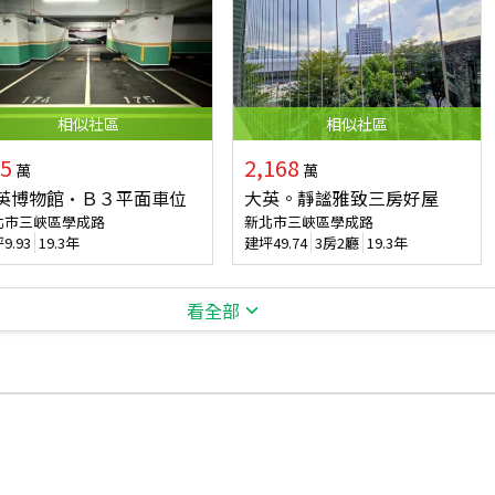
相似
社區
相似
社區
5
2,168
萬
萬
英博物館·Ｂ３平面車位
大英。靜謐雅致三房好屋
北市三峽區學成路
新北市三峽區學成路
坪
9.93
19.3年
建坪
49.74
3房2廳
19.3年
看全部