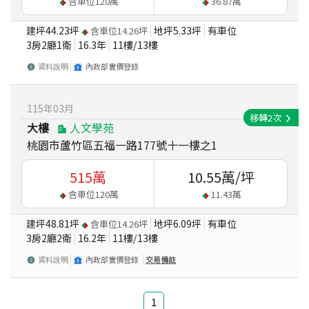
含車位
120
萬
36.87
萬
建坪
44.23
坪
地坪
5.33
坪
有車位
含車位
14.26
坪
3房2廳1衛
16.3
年
11
樓/
13
樓
資料說明
內政部實價登錄
115
年
03
月
移轉
2
次
大樓
人文學苑
桃園市蘆竹區五福一路177號十一樓之1
515
萬
10.55
萬/坪
含車位
120
萬
11.43
萬
建坪
48.81
坪
地坪
6.09
坪
有車位
含車位
14.26
坪
3房2廳2衛
16.2
年
11
樓/
13
樓
資料說明
內政部實價登錄
交易備註
1