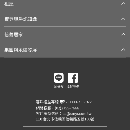
租屋
實登與房訊知識
信義居家
集團與永續發展
加好友
追蹤我們
客戶權益專線
：
0800-211-922
網路客服：
(02)2755-7666
客戶權益信箱：
cs@sinyi.com.tw
110 台北市信義區信義路五段100號