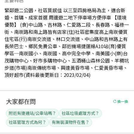
緊鄰遊二公園，社區質感佳 以三至四房格局為主，適合新
婚、首購、成家首選 周邊遊二地下停車場方便停車 【環境
優勢】 (食)中山路、吉林路、仁愛路二段、長春路、福祿一
街、南崁路和南上路皆有店家(住)社區密集度高上南崁優質
住宅區(行)南崁交流道、林口交流道、中山路和吉林路上有
長榮巴士、鄉民免費公車、鄰近機場捷運線A10站(育)優質
學區─南崁國小、南崁國、高中完全中學、南美國小(樂)台
茂購物中心、好市多購物中心、五酒桶山森林公園、羊稠坑
步道(市場)南崁傳統市場、興達黃昏市場、仁愛黃昏市場、
頂好超市(資料最後更新日：2023/02/04)
大家都在問
換一換
附近有捷運站/公車站嗎？
社區垃圾處理方式？
社區管理方式為何？
有無裝潢物件在售？