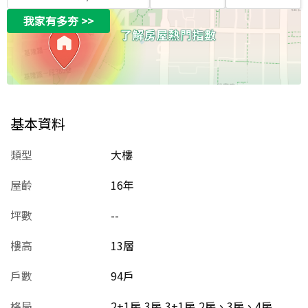
我家有多夯
>>
基本資料
類型
大樓
屋齡
16
年
坪數
--
樓高
13層
戶數
94戶
格局
2+1房,3房,3+1房,2房、3房、4房