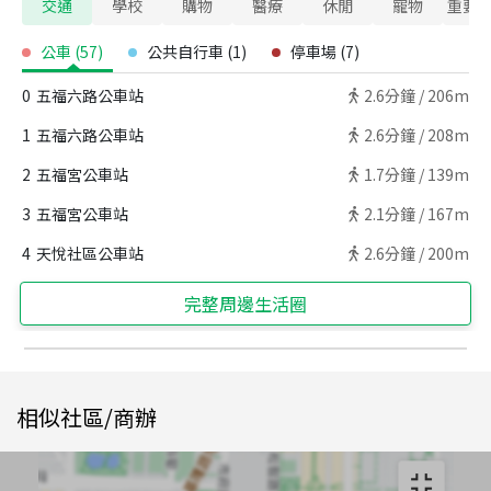
交通
學校
購物
醫療
休閒
寵物
重要
公車
(
57
)
公共自行車
(
1
)
停車場
(
7
)
0
五福六路公車站
2.6
分鐘 /
206m
1
五福六路公車站
2.6
分鐘 /
208m
2
五福宮公車站
1.7
分鐘 /
139m
3
五福宮公車站
2.1
分鐘 /
167m
4
天悅社區公車站
2.6
分鐘 /
200m
完整周邊生活圈
相似社區/商辦