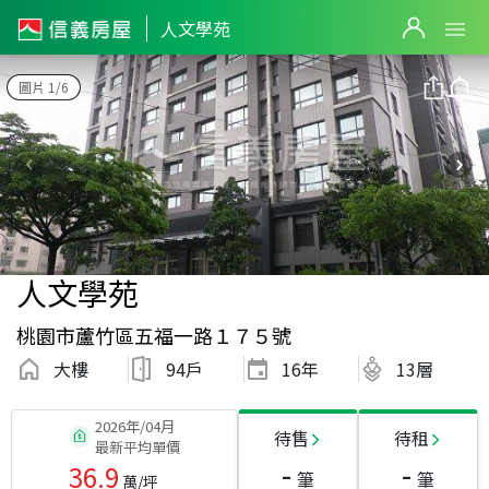
人文學苑
圖片 1/6
人文學苑
桃園市蘆竹區五福一路１７５號
大樓
94戶
16
年
13層
2026年/04月
待售
待租
最新平均單價
-
-
36.9
筆
筆
萬/坪