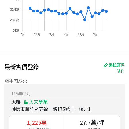
32.5萬
28.8萬
25萬
7月
11月
3月
7月
11月
3月
編輯篩選
最新實價登錄
條件
兩年內成交
115
年
04
月
大樓
人文學苑
桃園市蘆竹區五福一路175號十一樓之1
1,225
萬
27.7
萬/坪