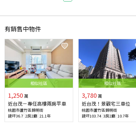
有銷售中物件
相似
社區
相似
社區
1,250
3,780
萬
萬
近台茂－專任高樓兩房平車
近台茂！景觀宅三車位
桃園市蘆竹區錦明街
桃園市蘆竹區錦明街
建坪
36.7
2房2廳
21.1年
建坪
103.74
3房2廳
10.7年