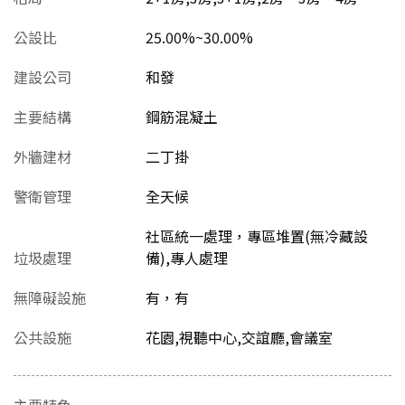
公設比
25.00%~30.00%
建設公司
和發
主要結構
鋼筋混凝土
外牆建材
二丁掛
警衛管理
全天候
社區統一處理，專區堆置(無冷藏設
垃圾處理
備),專人處理
無障礙設施
有，有
公共設施
花園,視聽中心,交誼廳,會議室
主要特色