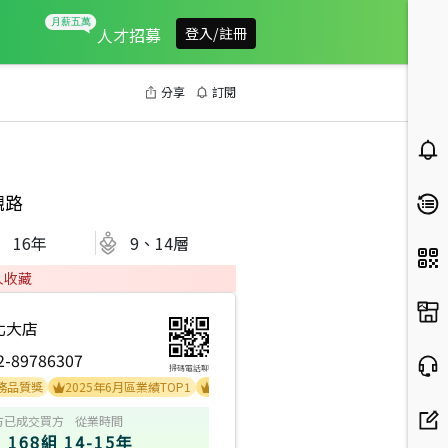
人才招募
登入/註冊
分享
訂閱
觀路
16
年
9、14層
人收藏
北大店
2-89786307
掃碼電話聊
質獎
2025年6月區業績TOP1
2025年5月區業績TOP2
方
已成交買方
從業時間
168組
14-15年