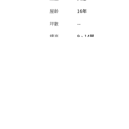
屋齡
16
年
坪數
--
樓高
9、14層
戶數
68戶
格局
4房,樓中樓
公設比
25.00%~28.00%
公共設施
花園,健身房,交誼廳,會議
主要特色
社區移轉量較少，每戶釋
業，三峽土城在地有口碑
非常便利、管理嚴謹，戶數單