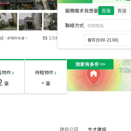
服務需求
我想要
買屋
賣屋
聯絡方式
1
/
14
紹，非物件本身。
皆可(9:00-21:00)
我家有多夯
>>
售物件
待租物件
2
-
筆
筆
建設公司
生才建設