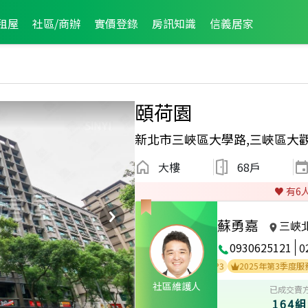
租屋
社區/商辦
實價登錄
房訊知識
信義居家
頤荷園
新北市三峽區大學路,三峽區大
大樓
68戶
♥️ 有
6
蘇勇嘉
三峽
0930625121
0
2025年度區成件TOP1
2025年度區業績TOP3
2025年第3季度服務品
社區維護人
已成交賣
164組