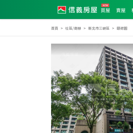
買屋
賣屋
首頁
社區/商辦
新北市三峽區
頤荷園