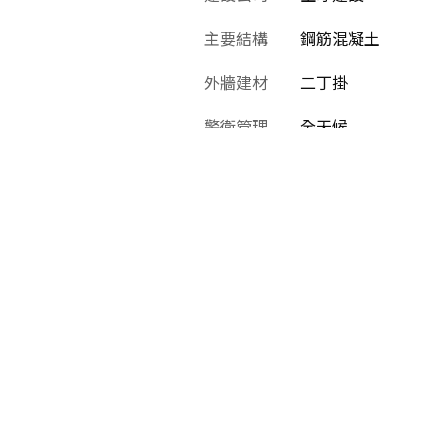
主要結構
鋼筋混凝土
外牆建材
二丁掛
警衛管理
全天候
垃圾處理
社區統一處理，專區
無障礙設施
有，皆為平面道路
室
出皆為稀有產品。北大附近的大坪數樓中樓產品更在少數。尤其
的好建商，品質絕對值得。 社區近台北大學，生活機能(小吃、
純、大坪數(居住人口較穩定單純)。(資料最後更新日：2021/1