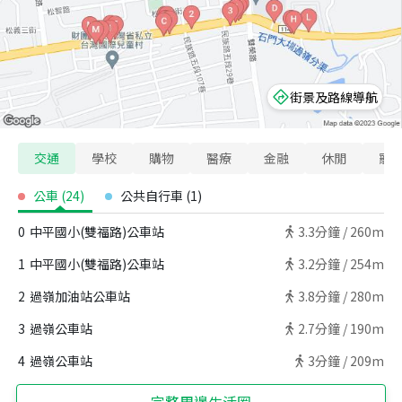
街景及路線導航
交通
學校
購物
醫療
金融
休閒
寵
公車
(
24
)
公共自行車
(
1
)
0
中平國小(雙福路)公車站
3.3
分鐘 /
260m
1
中平國小(雙福路)公車站
3.2
分鐘 /
254m
2
過嶺加油站公車站
3.8
分鐘 /
280m
3
過嶺公車站
2.7
分鐘 /
190m
4
過嶺公車站
3
分鐘 /
209m
完整周邊生活圈