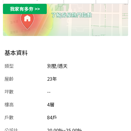
我家有多夯
>>
基本資料
類型
別墅/透天
屋齡
23
年
坪數
--
樓高
4層
戶數
84戶
公設比
20.00%~25.00%