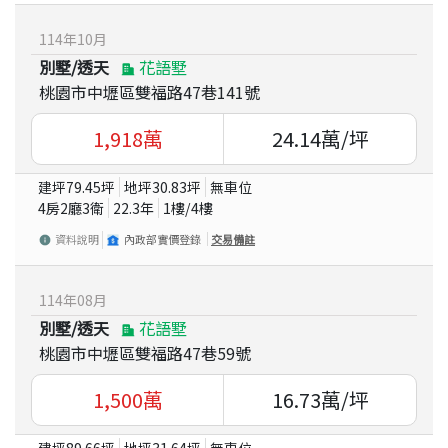
114
年
10
月
別墅/透天
花語墅
桃園市中壢區雙福路47巷141號
1,918
萬
24.14
萬/坪
建坪
79.45
坪
地坪
30.83
坪
無車位
4房2廳3衛
22.3
年
1
樓/
4
樓
資料說明
內政部實價登錄
交易備註
114
年
08
月
別墅/透天
花語墅
桃園市中壢區雙福路47巷59號
1,500
萬
16.73
萬/坪