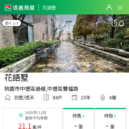
花語墅
圖片 1/3
花語墅
桃園市中壢區過嶺,中壢區雙福路
別墅/透天
84戶
23
年
4層
2025年/11月
待售
待租
最新平均單價
-
-
21.1
筆
筆
萬/坪