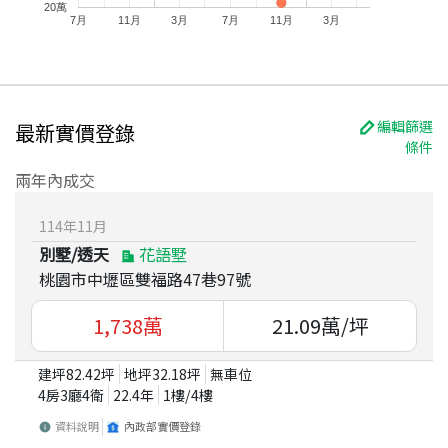
20萬
7月
11月
3月
7月
11月
3月
編輯篩選
最新實價登錄
條件
兩年內成交
114
年
11
月
別墅/透天
花語墅
桃園市中壢區雙福路47巷97號
1,738
萬
21.09
萬/坪
建坪
82.42
坪
地坪
32.18
坪
無車位
4房3廳4衛
22.4
年
1
樓/
4
樓
資料說明
內政部實價登錄