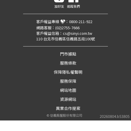
加好友
追蹤我們
客戶權益專線
：
0800-211-922
網路客服：
(02)2755-7666
客戶權益信箱：
cs@sinyi.com.tw
110 台北市信義區信義路五段100號
門市據點
服務條款
保障隱私權聲明
服務保障
網站地圖
資源網站
異業合作提案
©
信義房屋股份有限公司
20260804.b53805