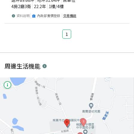
建坪
89.66
坪
地坪
31.64
坪
無車位
4房2廳3衛
22.2
年
1
樓/
4
樓
資料說明
內政部實價登錄
交易備註
1
周邊生活機能