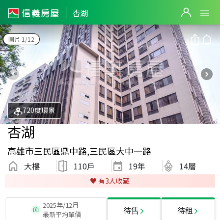
杏湖
圖片 1/12
720度環景
杏湖
高雄市三民區鼎中路,三民區大中一路
大樓
110戶
19
年
14層
♥️ 有
3
人收藏
2025年/12月
待售
待租
最新平均單價