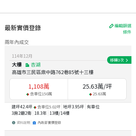
編輯篩選
最新實價登錄
條件
兩年內成交
114
年
12
月
移轉
3
次
大樓
杏湖
高雄市三民區鼎中路762巷85號十三樓
1,108
萬
25.63
萬/坪
含車位
150
萬
25.63
萬
建坪
42.4
坪
地坪
3.95
坪
有車位
含車位
5.02
坪
3房2廳2衛
18.3
年
13
樓/
14
樓
資料說明
內政部實價登錄