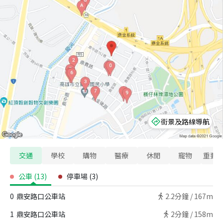
街景及路線導航
交通
學校
購物
醫療
休閒
寵物
重要
公車
(
13
)
停車場
(
3
)
0
鼎安路口公車站
2.2
分鐘 /
167m
1
鼎安路口公車站
2
分鐘 /
158m