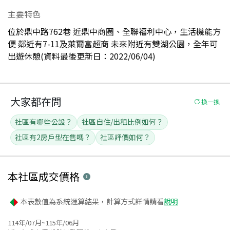
主要特色
位於鼎中路762巷 近鼎中商圈、全聯福利中心，生活機能方
便 鄰近有7-11及萊爾富超商 未來附近有雙湖公園，全年可
出遊休憩(資料最後更新日：2022/06/04)
大家都在問
換一換
社區有哪些公設？
社區自住/出租比例如何？
社區有2房戶型在售嗎？
社區評價如何？
本社區
成交價格
本表數值為系統運算結果，計算方式詳情請看
說明
114年/07月~115年/06月