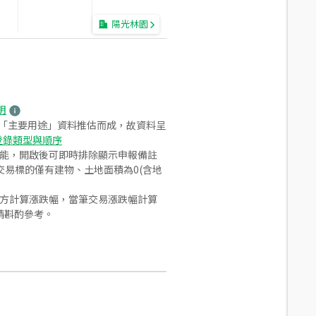
陽光林園
明
之「主要用途」資料推估而成，故資料呈
登錄類型與順序
功能，開啟後可即時排除顯示申報備註
易標的僅有建物、土地面積為0(含地
合方計算漲跌幅，當筆交易漲跌幅計算
請斟酌參考。