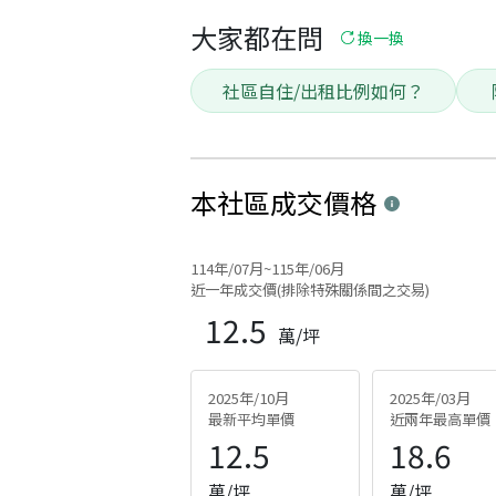
大家都在問
換一換
社區自住/出租比例如何？
本社區
成交價格
114年/07月~115年/06月
近一年成交價(排除特殊關係間之交易)
12.5
萬/坪
2025年/10月
2025年/03月
最新平均單價
近兩年最高單價
12.5
18.6
萬/坪
萬/坪