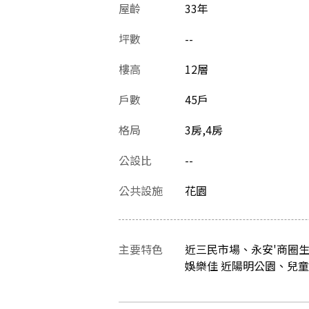
屋齡
33
年
坪數
--
樓高
12層
戶數
45戶
格局
3房,4房
公設比
--
公共設施
花園
主要特色
近三民市場、永安'商圈生
娛樂佳 近陽明公園、兒童公