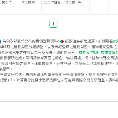
有車位
含車位價
含車位計算
含車位
--
坪
1
為內政部最新公布的實價登錄資料;
該數值為系統運算，詳細請看
說
020年7月之建物型態分類調整，以及申報登錄之建物型態、建物權狀登載
價查詢服務網之搜尋結果有所差異，請斟酌參考。
看看我們如何推估實價
關係影響所造成，詳情請參考頁面之粉色「備註資訊」欄。排除特殊交易
與政府有關之交易、僅車位交易、分件登記、含多筆土地或多棟建物、 交
復顯示。
價登錄資訊推估，再由系統比對當筆與前一筆實價登錄，交易明細完全吻
交總價)-1，計算百分比至小數點後兩位；可能與實際交易有所落差，資料