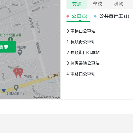
交通
學校
購物
公車
公共自行車
(
5
)
(
1
)
0
車路口公車站
1
長順街公車站
機能
2
長順街口公車站
3
慈惠醫院公車站
4
車路口公車站