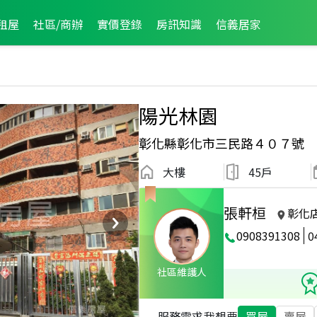
租屋
社區/商辦
實價登錄
房訊知識
信義居家
陽光林園
彰化縣彰化市三民路４０７號
大樓
45戶
張軒桓
彰化
0908391308
0
2026年5月龍虎榜
社區維護人
服務需求
我想要
買屋
賣屋