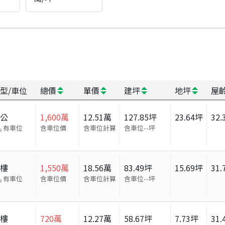
型/車位
總價
單價
建坪
地坪
屋
辦公
1,600
萬
12.51
萬
127.85
坪
23.64
坪
32.
有車位
含車位價
含車位計算
含車位
--
坪
大樓
1,550
萬
18.56
萬
83.49
坪
15.69
坪
31.
有車位
含車位價
含車位計算
含車位
--
坪
大樓
720
萬
12.27
萬
58.67
坪
7.73
坪
31.