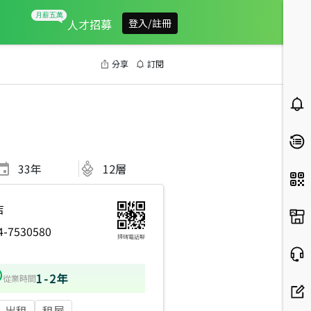
人才招募
登入/註冊
分享
訂閱
33
年
12層
店
4-7530580
掃碼電話聊
1-2年
從業時間
出租
租屋