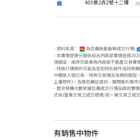
403巷2弄2號十二樓
- 資料來源：
為信義房屋最新成交行情;
- 本實價登錄分類係綜合內政部實價登錄2
現類型、順序可能會與內政部不動產交易實
- 特殊行情物件可能為受到特別條件或特殊
中關係人間交易、特殊交易情況及標的類型、
上權物件)，及其他備註資訊，關閉後則會恢
- 歷史移轉次數依據信義成交行情及政府實
式為(當筆交易之成交總價/前一筆交易之成
有銷售中物件