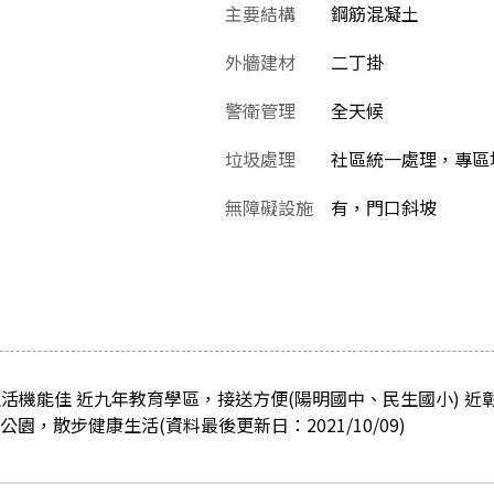
主要結構
鋼筋混凝土
外牆建材
二丁掛
警衛管理
全天候
垃圾處理
社區統一處理，專區
無障礙設施
有，門口斜坡
活機能佳 近九年教育學區，接送方便(陽明國中、民生國小) 近
園，散步健康生活(資料最後更新日：2021/10/09)