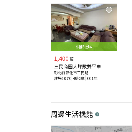
相似
社區
1,400
萬
三民商圈大坪數雙平車
彰化縣彰化市三民路
建坪
58.73
4房2廳
33.1年
周邊生活機能