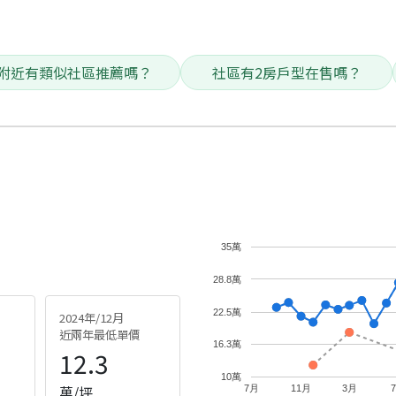
附近有類似社區推薦嗎？
社區有2房戶型在售嗎？
35萬
28.8萬
22.5萬
2024年/12月
近兩年最低單價
16.3萬
12.3
10萬
萬/坪
7月
11月
3月