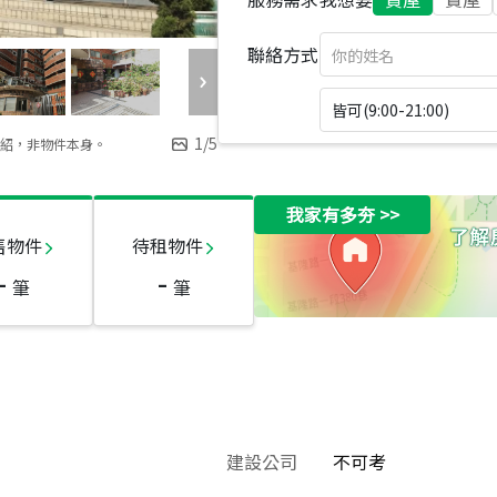
聯絡方式
皆可(9:00-21:00)
1
/
5
紹，非物件本身。
我家有多夯
>>
售物件
待租物件
-
-
筆
筆
建設公司
不可考