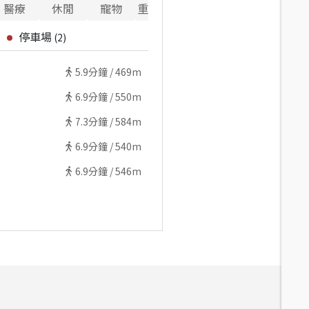
醫療
休閒
寵物
重要設施
停車場
(
2
)
5.9
分鐘 /
469m
6.9
分鐘 /
550m
7.3
分鐘 /
584m
6.9
分鐘 /
540m
6.9
分鐘 /
546m