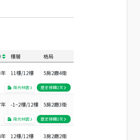
齡
樓層
格局
3
年
11
樓/
12
樓
5房2廳4衛
陽光林園
歷史移轉
2
次
7
年
-1~2
樓/
12
樓
5房2廳3衛
陽光林園
歷史移轉
2
次
4
年
12
樓/
12
樓
3房2廳2衛