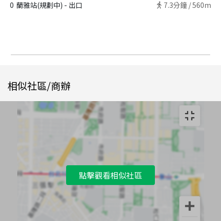
0
蘭雅站(規劃中) - 出口
7.3
分鐘 /
560m
相似社區/商辦
點擊觀看相似社區