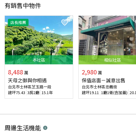
有銷售中物件
店長推薦
本
社區
相似
社區
8,488
2,980
萬
萬
天母之御與你相遇
保值店面－誠意出售
台北市士林區芝玉路一段
台北市士林區忠義街
建坪
75.43
3房2廳
15.1年
建坪
19.11
1廳1衛(含加蓋)
20
周邊生活機能