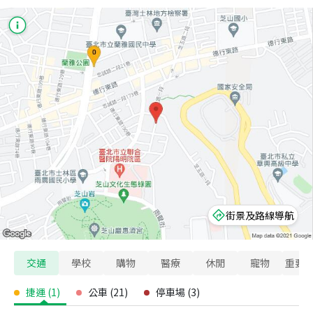
街景及路線導航
交通
學校
購物
醫療
休閒
寵物
重要
捷運
(
1
)
公車
(
21
)
停車場
(
3
)