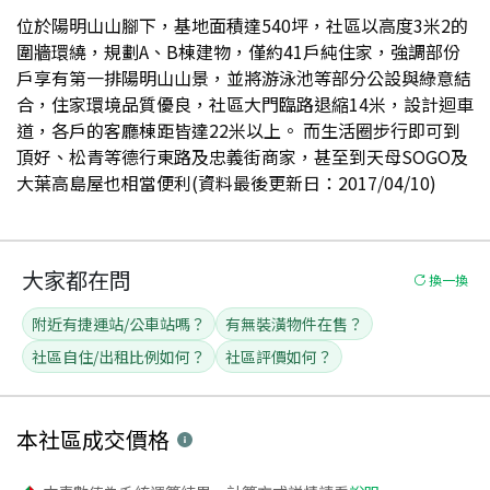
位於陽明山山腳下，基地面積達540坪，社區以高度3米2的
圍牆環繞，規劃A、B棟建物，僅約41戶純住家，強調部份
戶享有第一排陽明山山景，並將游泳池等部分公設與綠意結
合，住家環境品質優良，社區大門臨路退縮14米，設計迴車
道，各戶的客廳棟距皆達22米以上。 而生活圈步行即可到
頂好、松青等德行東路及忠義街商家，甚至到天母SOGO及
大葉高島屋也相當便利(資料最後更新日：2017/04/10)
大家都在問
換一換
附近有捷運站/公車站嗎？
有無裝潢物件在售？
社區自住/出租比例如何？
社區評價如何？
本社區
成交價格