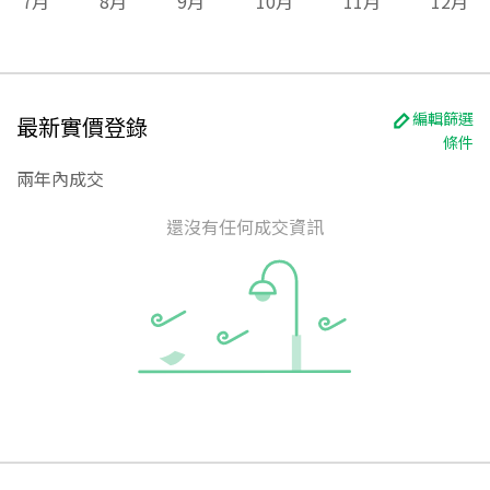
7
月
8
月
9
月
10
月
11
月
12
月
編輯篩選
最新實價登錄
條件
兩年內成交
還沒有任何成交資訊