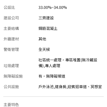
公設比
33.00%~34.00%
建設公司
三齊建設
主要結構
鋼筋混凝土
外牆建材
其他
警衛管理
全天候
社區統一處理，專區堆置(無冷藏設
垃圾處理
備),專人處理
無障礙設施
有，無障礙坡道
公共設施
戶外泳池,健身房,迎賓迴車道、冥想室
主要特色