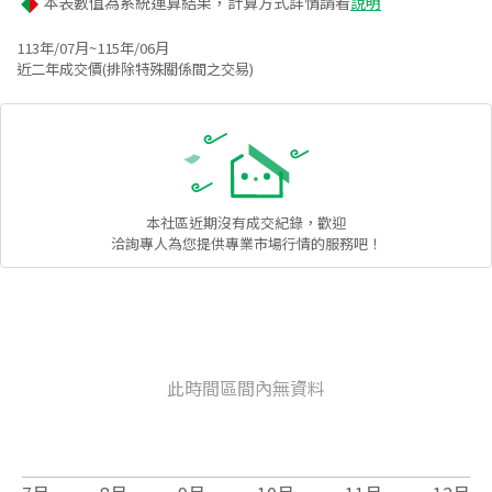
本表數值為系統運算結果，計算方式詳情請看
說明
113年/07月~115年/06月
近二年成交價(排除特殊關係間之交易)
本社區
近期沒有成交紀錄，歡迎
洽詢專人為您提供專業市場行情的服務吧！
此時間區間內無資料