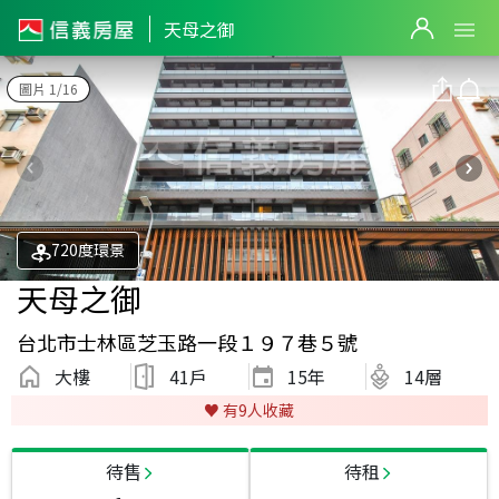
天母之御
圖片 1/16
720度環景
天母之御
台北市士林區芝玉路一段１９７巷５號
大樓
41戶
15
年
14層
♥️ 有
9
人收藏
待售
待租