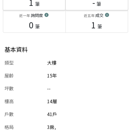
1
-
筆
筆
詢問度
成交
近一年
近五年
0
1
筆
筆
基本資料
類型
大樓
屋齡
15
年
坪數
--
樓高
14層
戶數
41戶
格局
3房,