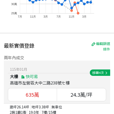
30萬
25萬
7月
11月
3月
7月
11月
3月
編輯篩選
最新實價登錄
條件
兩年內成交
115
年
01
月
移轉
4
次
大樓
快可易
高雄市左營區大中二路238號七樓
635
萬
24.3
萬/坪
建坪
26.14
坪
地坪
3.38
坪
無車位
2房1廳1衛
19.0
年
7
樓/
15
樓