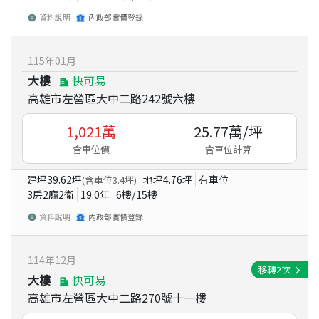
資料說明
內政部實價登錄
115
年
01
月
大樓
快可易
高雄市左營區大中二路242號六樓
1,021
萬
25.77
萬/坪
含車位價
含車位計算
建坪
39.62
坪
地坪
4.76
坪
有車位
(含車位
3.4
坪)
3房2廳2衛
19.0
年
6
樓/
15
樓
資料說明
內政部實價登錄
114
年
12
月
移轉
2
次
大樓
快可易
高雄市左營區大中二路270號十一樓