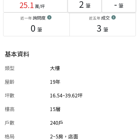
2
-
25.1
筆
筆
萬/坪
詢問度
成交
近一年
近五年
0
3
筆
筆
基本資料
類型
大樓
屋齡
19
年
坪數
16.54~39.62坪
樓高
15層
戶數
240戶
格局
2~5房，店面