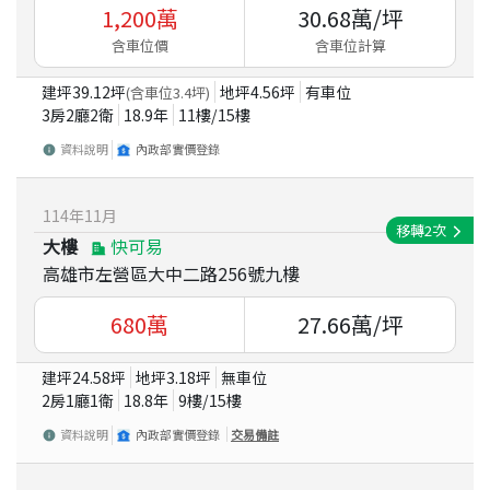
1,200
萬
30.68
萬/坪
含車位價
含車位計算
建坪
39.12
坪
地坪
4.56
坪
有車位
(含車位
3.4
坪)
3房2廳2衛
18.9
年
11
樓/
15
樓
資料說明
內政部實價登錄
114
年
11
月
移轉
2
次
大樓
快可易
高雄市左營區大中二路256號九樓
680
萬
27.66
萬/坪
建坪
24.58
坪
地坪
3.18
坪
無車位
2房1廳1衛
18.8
年
9
樓/
15
樓
資料說明
內政部實價登錄
交易備註