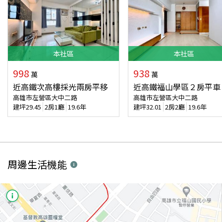
本
社區
本
社區
998
938
萬
萬
近高鐵次高樓採光兩房平移
近高鐵福山學區２房平車
高雄市左營區大中二路
高雄市左營區大中二路
建坪
29.45
2房1廳
19.6年
建坪
32.01
2房2廳
19.6年
周邊生活機能