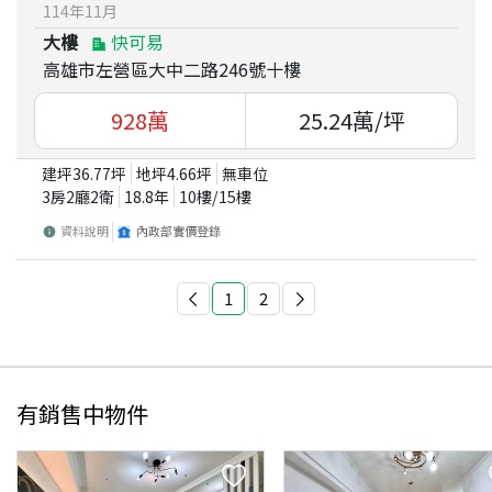
114
年
11
月
大樓
快可易
高雄市左營區大中二路246號十樓
928
萬
25.24
萬/坪
建坪
36.77
坪
地坪
4.66
坪
無車位
3房2廳2衛
18.8
年
10
樓/
15
樓
資料說明
內政部實價登錄
1
2
有銷售中物件