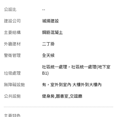
公設比
--
建設公司
城揚建設
主要結構
鋼筋混凝土
外牆建材
二丁掛
警衛管理
全天候
社區統一處理，社區統一處理(地下室
垃圾處理
B1)
無障礙設施
有，室外到室內 大樓外到大樓內
公共設施
健身房,圖書室,交誼廳
主要特色