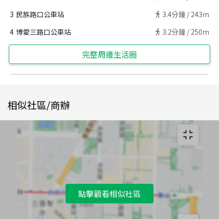
3
民族路口公車站
3.4
分鐘 /
243m
4
博愛三路口公車站
3.2
分鐘 /
250m
完整周邊生活圈
相似社區/商辦
點擊觀看相似社區