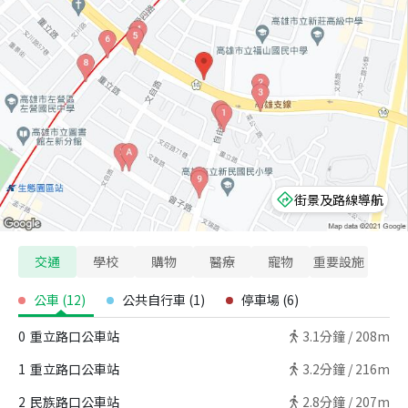
街景及路線導航
交通
學校
購物
醫療
寵物
重要設施
公車
(
12
)
公共自行車
(
1
)
停車場
(
6
)
0
重立路口公車站
3.1
分鐘 /
208m
1
重立路口公車站
3.2
分鐘 /
216m
2
民族路口公車站
2.8
分鐘 /
207m