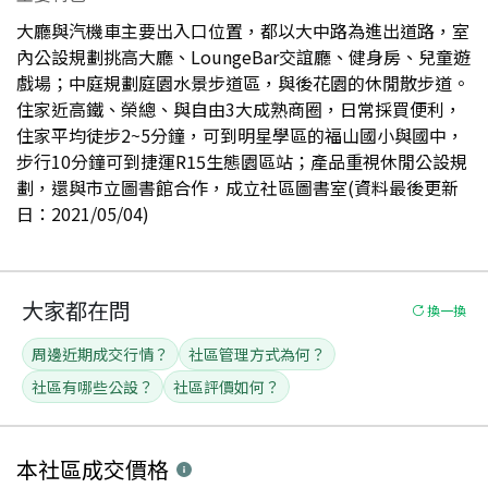
大廳與汽機車主要出入口位置，都以大中路為進出道路，室
內公設規劃挑高大廳、LoungeBar交誼廳、健身房、兒童遊
戲場；中庭規劃庭園水景步道區，與後花園的休閒散步道。
住家近高鐵、榮總、與自由3大成熟商圈，日常採買便利，
住家平均徒步2~5分鐘，可到明星學區的福山國小與國中，
步行10分鐘可到捷運R15生態園區站；產品重視休閒公設規
劃，還與市立圖書館合作，成立社區圖書室(資料最後更新
日：2021/05/04)
大家都在問
換一換
周邊近期成交行情？
社區管理方式為何？
社區有哪些公設？
社區評價如何？
本社區
成交價格