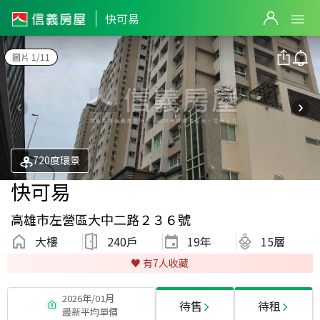
快可易
圖片 1/11
720度環景
快可易
高雄市左營區大中二路２３６號
大樓
240戶
19
年
15層
♥️ 有
7
人收藏
2026年/01月
待售
待租
最新平均單價