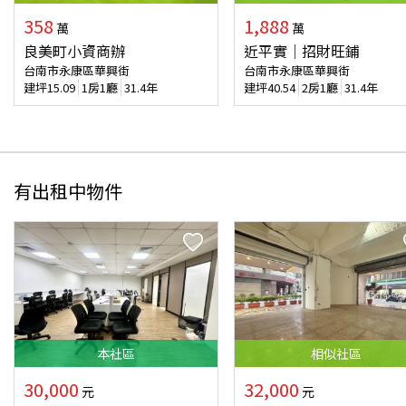
358
1,888
萬
萬
良美町小資商辦
近平實｜招財旺鋪
台南市永康區華興街
台南市永康區華興街
建坪
15.09
1房1廳
31.4年
建坪
40.54
2房1廳
31.4年
有出租中物件
本
社區
相似
社區
30,000
32,000
元
元