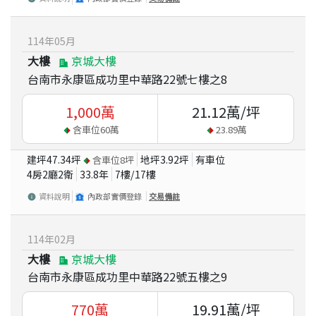
114
年
05
月
大樓
京城大樓
台南市永康區成功里中華路22號七樓之8
1,000
萬
21.12
萬/坪
含車位
60
萬
23.89
萬
建坪
47.34
坪
地坪
3.92
坪
有車位
含車位
8
坪
4房2廳2衛
33.8
年
7
樓/
17
樓
資料說明
內政部實價登錄
交易備註
114
年
02
月
大樓
京城大樓
台南市永康區成功里中華路22號五樓之9
770
萬
19.91
萬/坪