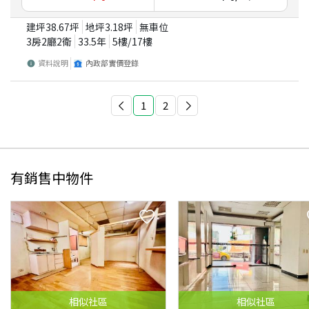
建坪
38.67
坪
地坪
3.18
坪
無車位
3房2廳2衛
33.5
年
5
樓/
17
樓
資料說明
內政部實價登錄
1
2
有銷售中物件
相似
社區
相似
社區