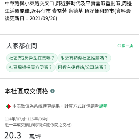
中華路與小東路交叉口,鄰近夢時代及平實營區重劃區,周邊
生活機能佳,近兵仔市 麥當勞 肯德基 頂好便利超市(資料最
後更新日：2021/09/26)
大家都在問
換一換
社區有2房戶型在售嗎？
附近有類似社區推薦嗎？
社區周邊採買方便嗎？
附近有捷運站/公車站嗎？
本社區
成交價格
本表數值為系統運算結果，計算方式詳情請看
說明
114年/07月~115年/06月
近一年成交價(排除特殊關係間之交易)
20.3
萬/坪