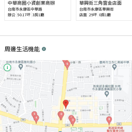
中華商圈小資創業商辦
華興街三角窗金店面
台南市永康區中華路
台南市永康區華興街
辦公
50.17
坪
3房1廳
店面
29
坪
0房1廳
周邊生活機能