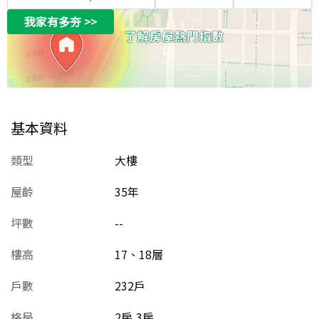
我家有多夯
>>
基本資料
類型
大樓
屋齡
35
年
坪數
--
樓高
17、18層
戶數
232戶
格局
2房,3房