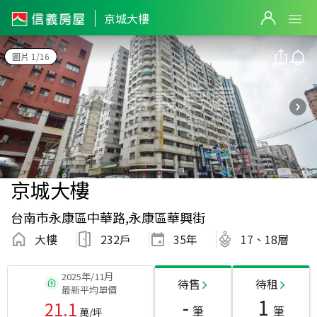
京城大樓
圖片 1/16
京城大樓
台南市永康區中華路,永康區華興街
大樓
232戶
35
年
17、18層
2025年/11月
待售
待租
最新平均單價
-
1
21.1
筆
筆
萬/坪