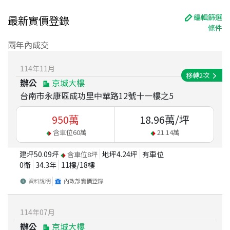
編輯篩選
最新實價登錄
條件
兩年內成交
114
年
11
月
移轉
2
次
辦公
京城大樓
台南市永康區成功里中華路12號十一樓之5
950
萬
18.96
萬/坪
含車位
60
萬
21.14
萬
建坪
50.09
坪
地坪
4.24
坪
有車位
含車位
8
坪
0衛
34.3
年
11
樓/
18
樓
資料說明
內政部實價登錄
114
年
07
月
辦公
京城大樓