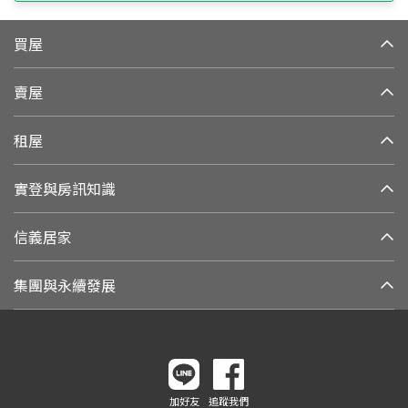
買屋
賣屋
租屋
實登與房訊知識
信義居家
集團與永續發展
加好友
追蹤我們