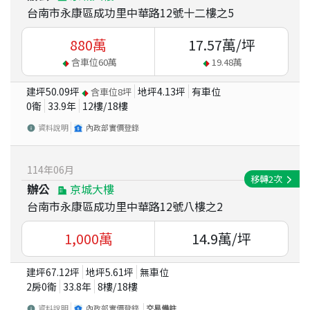
台南市永康區成功里中華路12號十二樓之5
880
萬
17.57
萬/坪
含車位
60
萬
19.48
萬
建坪
50.09
坪
地坪
4.13
坪
有車位
含車位
8
坪
0衛
33.9
年
12
樓/
18
樓
資料說明
內政部實價登錄
114
年
06
月
移轉
2
次
辦公
京城大樓
台南市永康區成功里中華路12號八樓之2
1,000
萬
14.9
萬/坪
建坪
67.12
坪
地坪
5.61
坪
無車位
2房0衛
33.8
年
8
樓/
18
樓
資料說明
內政部實價登錄
交易備註