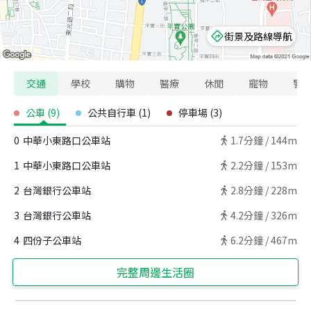
街景及路線導航
交通
學校
購物
醫療
休閒
寵物
警
公車
(
9
)
公共自行車
(
1
)
停車場
(
3
)
0
中華小東路口公車站
1.7
分鐘 /
144m
1
中華小東路口公車站
2.2
分鐘 /
153m
2
台灣銀行公車站
2.8
分鐘 /
228m
3
台灣銀行公車站
4.2
分鐘 /
326m
4
四份子公車站
6.2
分鐘 /
467m
完整周邊生活圈