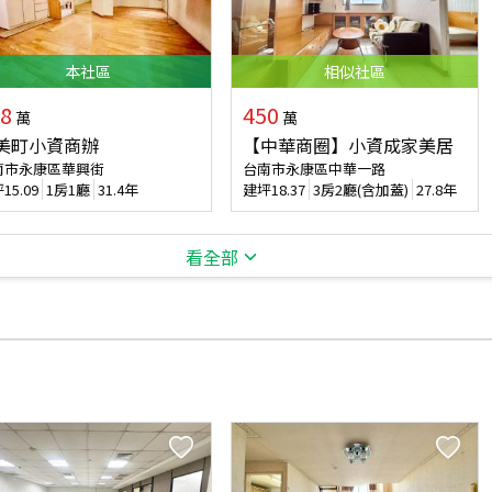
本
社區
相似
社區
8
450
萬
萬
美町小資商辦
【中華商圈】小資成家美居
南市永康區華興街
台南市永康區中華一路
坪
15.09
1房1廳
31.4年
建坪
18.37
3房2廳(含加蓋)
27.8年
看全部