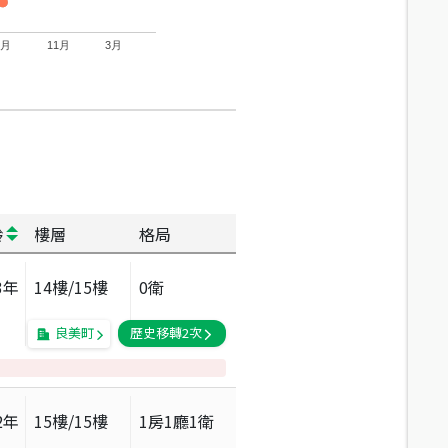
7月
11月
3月
齡
樓層
格局
3
年
14
樓/
15
樓
0衛
良美町
歷史移轉
2
次
2
年
15
樓/
15
樓
1房1廳1衛