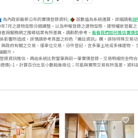
為內政部最新公布的實價登錄資料;
該數值為系統運算，詳細請看
說
020年7月之建物型態分類調整，以及申報登錄之建物型態、建物權狀登載
價查詢服務網之搜尋結果有所差異，請斟酌參考。
看看我們如何推估實價
關係影響所造成，詳情請參考頁面之粉色「備註資訊」欄。排除特殊交易
與政府有關之交易、僅車位交易、分件登記、含多筆土地或多棟建物、 交
復顯示。
價登錄資訊推估，再由系統比對當筆與前一筆實價登錄，交易明細完全吻
交總價)-1，計算百分比至小數點後兩位；可能與實際交易有所落差，資料