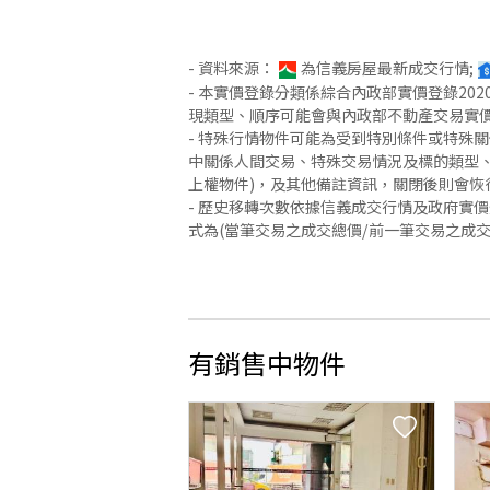
- 資料來源：
為信義房屋最新成交行情;
- 本實價登錄分類係綜合內政部實價登錄2
現類型、順序可能會與內政部不動產交易實
- 特殊行情物件可能為受到特別條件或特殊
中關係人間交易、特殊交易情況及標的類型、
上權物件)，及其他備註資訊，關閉後則會恢
- 歷史移轉次數依據信義成交行情及政府實
式為(當筆交易之成交總價/前一筆交易之成
有銷售中物件