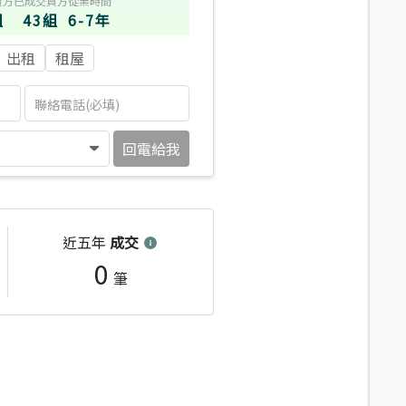
賣方
已成交買方
從業時間
組
43組
6-7年
出租
租屋
回電給我
近五年
成交
0
筆