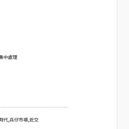
集中處理
時代,兵仔市場,近交