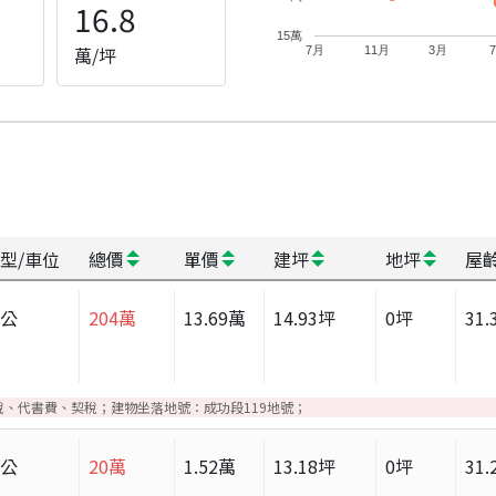
16.8
15萬
萬/坪
7月
11月
3月
型/車位
總價
單價
建坪
地坪
屋
辦公
204
萬
13.69
萬
14.93
坪
0
坪
31.
、代書費、契稅；建物坐落地號：成功段119地號；
辦公
20
萬
1.52
萬
13.18
坪
0
坪
31.