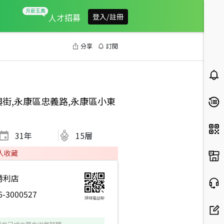
人才招募
登入/註冊
分享
訂閱
街,永康區忠義路,永康區小東
31
年
15層
人收藏
勝利店
6-3000527
掃碼電話聊