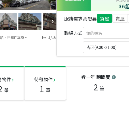
已成交
36
服務需求
我想要
買屋
賣屋
聯絡方式
1
/
16
紹，非物件本身。
皆可(9:00-21:00)
近一年
詢問度
售物件
待租物件
2
2
1
筆
筆
筆