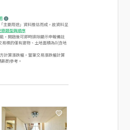
明
之「主要用途」資料推估而成，故資料呈
登錄類型與順序
功能，開啟後可即時排除顯示申報備註
易標的僅有建物、土地面積為0(含地
合方計算漲跌幅，當筆交易漲跌幅計算
請斟酌參考。