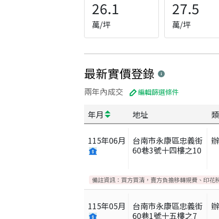
26.1
27.5
萬/坪
萬/坪
最新實價登錄
兩年內成交
編輯篩選條件
年月
地址
類
115
年
06
月
台南市永康區忠義街
60巷3號十四樓之10
備註資訊：
買方買清，賣方負擔移轉規費、印花稅
115
年
05
月
台南市永康區忠義街
60巷1號十五樓之7