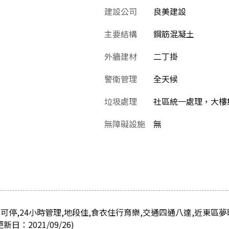
建設公司
良美建設
主要結構
鋼筋混凝土
外牆建材
二丁掛
警衛管理
全天候
垃圾處理
社區統一處理，大樓
無障礙設施
無
可停,24小時管理,地段佳,食衣住行育樂,交通四通八達,近東區夢
日：2021/09/26)