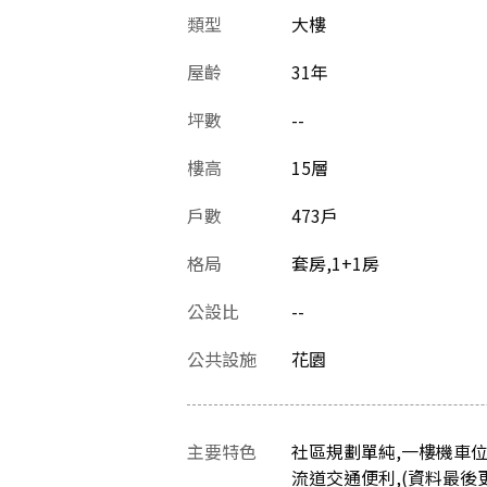
類型
大樓
屋齡
31
年
坪數
--
樓高
15層
戶數
473戶
格局
套房,1+1房
公設比
--
公共設施
花園
主要特色
社區規劃單純,一樓機車位
流道交通便利,(資料最後更新