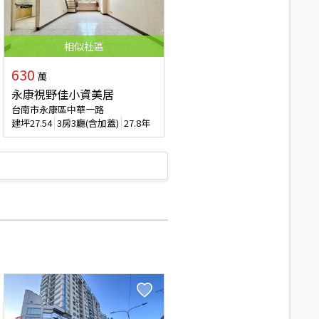
相似
社區
630
萬
永康視野佳小資美居
台南市永康區中華一路
建坪
27.54
3房3廳(含加蓋)
27.8年