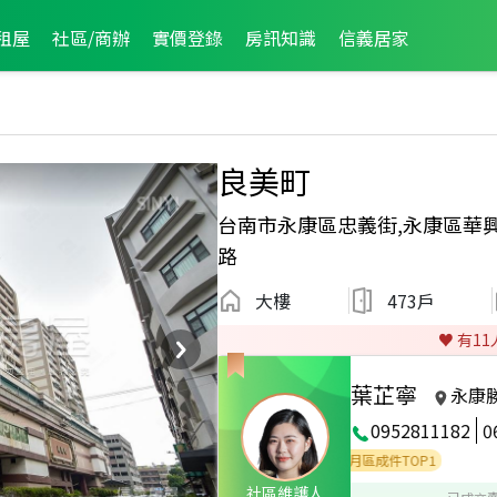
租屋
社區/商辦
實價登錄
房訊知識
信義居家
良美町
台南市永康區忠義街,永康區華興
路
大樓
473戶
♥️ 有
11
葉芷寧
永康
0952811182
0
度服務品質獎
2026年2月區業績TOP3
2025年7月區成件TOP1
社區維護人