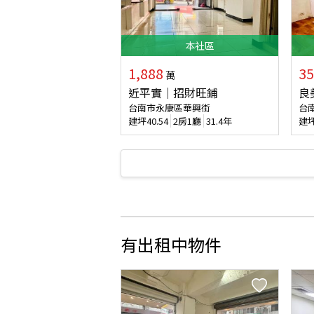
本
社區
1,888
35
萬
近平實｜招財旺鋪
良
台南市永康區華興街
台
建坪
40.54
2房1廳
31.4年
建
有出租中物件