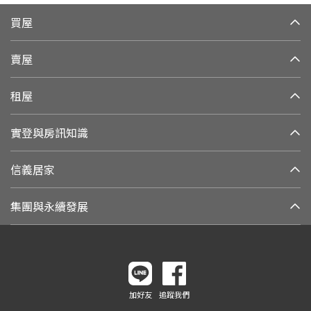
買屋
賣屋
租屋
實登與房訊知識
信義居家
集團與永續發展
加好友
追蹤我們