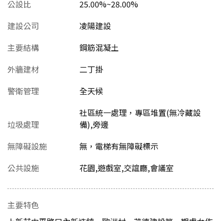
公設比
25.00%~28.00%
建設公司
凌陽建設
主要結構
鋼筋混凝土
外牆建材
二丁掛
警衛管理
全天候
社區統一處理，專區堆置(無冷藏設
垃圾處理
備),旁邊
無障礙設施
無，電梯有無障礙標示
公共設施
花園,遊戲室,交誼廳,會議室
主要特色