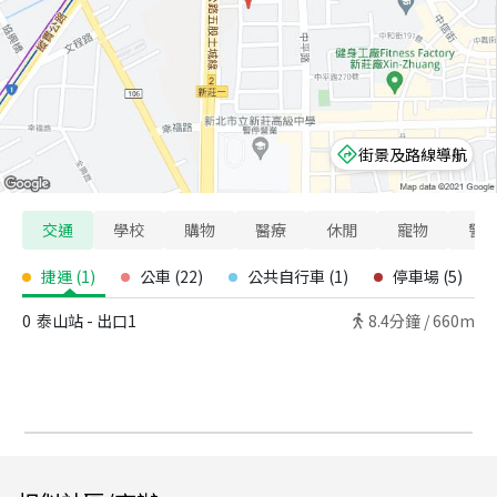
街景及路線導航
交通
學校
購物
醫療
休閒
寵物
警
捷運
(
1
)
公車
(
22
)
公共自行車
(
1
)
停車場
(
5
)
0
泰山站 - 出口1
8.4
分鐘 /
660m