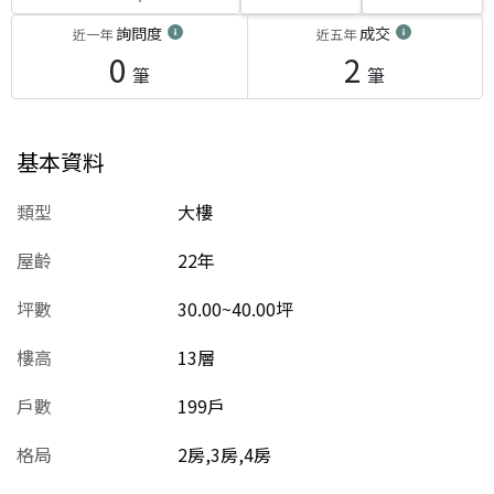
詢問度
成交
近一年
近五年
0
2
筆
筆
基本資料
類型
大樓
屋齡
22
年
坪數
30.00~40.00坪
樓高
13層
戶數
199戶
格局
2房,3房,4房