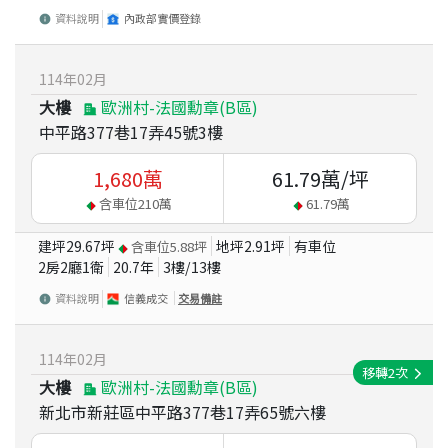
資料說明
內政部實價登錄
114
年
02
月
大樓
歐洲村-法國勳章(B區)
中平路377巷17弄45號3樓
1,680
萬
61.79
萬/坪
含車位
210
萬
61.79
萬
建坪
29.67
坪
地坪
2.91
坪
有車位
含車位
5.88
坪
2房2廳1衛
20.7
年
3
樓/
13
樓
資料說明
信義成交
交易備註
114
年
02
月
移轉
2
次
大樓
歐洲村-法國勳章(B區)
新北市新莊區中平路377巷17弄65號六樓