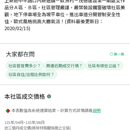
上新莊中平路口內新造鎮－歐洲村－茂德建設第一期處女作
品分Ａ區．Ｂ區，社區管理嚴謹，嚴禁裝設鐵窗破壞社區美
觀，地下停車場全為坡平車位，進出車道分開管制安全性
佳，歐式風格挑高大廳氣派！(資料最後更新日：
2020/02/15)
大家都在問
換一換
社區管理費多少？
周邊近期成交行情？
社區有哪些公設？
社區自住/出租比例如何？
本社區
成交價格
本表數值為系統運算結果，計算方式詳情請看
說明
115年/04月~115年/06月
近三個月成交價(排除特殊關係間之交易)