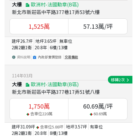
大樓
歐洲村-法國勳章(B區)
新北市新莊區中平路377巷17弄53號六樓
1,525
萬
57.13
萬/坪
建坪
26.7
坪
地坪
3.65
坪
無車位
2房2廳1衛
20.8
年
6
樓/
13
樓
資料說明
內政部實價登錄
交易備註
114
年
03
月
移轉
2
次
大樓
歐洲村-法國勳章(B區)
新北市新莊區中平路377巷17弄51號八樓
1,750
萬
60.69
萬/坪
含車位
220
萬
60.69
萬
建坪
31.09
坪
地坪
3.57
坪
有車位
含車位
5.88
坪
2房2廳1衛
20.8
年
8
樓/
13
樓