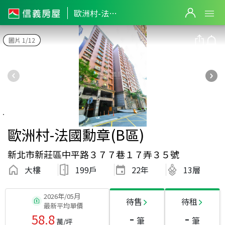
歐洲村-法國勳章(B區)
圖片 1/12
歐洲村-法國勳章(B區)
新北市新莊區中平路３７７巷１７弄３５號
大樓
199戶
22
年
13層
2026年/05月
待售
待租
最新平均單價
-
-
58.8
筆
筆
萬/坪