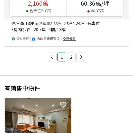
2,160
萬
60.36
萬/坪
含車位
210
萬
60.37
萬
建坪
38.18
坪
地坪
4.24
坪
有車位
含車位
5.88
坪
3房2廳2衛
20.7
年
6
樓/
13
樓
資料說明
內政部實價登錄
交易備註
1
2
有銷售中物件