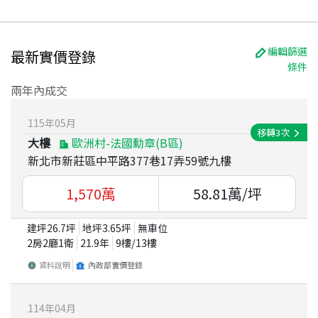
編輯篩選
最新實價登錄
條件
兩年內成交
115
年
05
月
移轉
3
次
大樓
歐洲村-法國勳章(B區)
新北市新莊區中平路377巷17弄59號九樓
1,570
萬
58.81
萬/坪
建坪
26.7
坪
地坪
3.65
坪
無車位
2房2廳1衛
21.9
年
9
樓/
13
樓
資料說明
內政部實價登錄
114
年
04
月