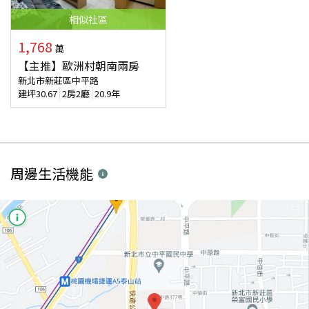
相似
社區
1,768
萬
【主推】歐洲村朝南兩房
新北市新莊區中平路
建坪
30.67
2房2廳
20.9年
周邊生活機能