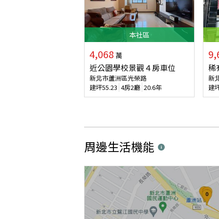
本
社區
4,068
9,
萬
近公園學校景觀４房車位
稀
新北市蘆洲區光榮路
新
建坪
55.23
4房2廳
20.6年
建
周邊生活機能