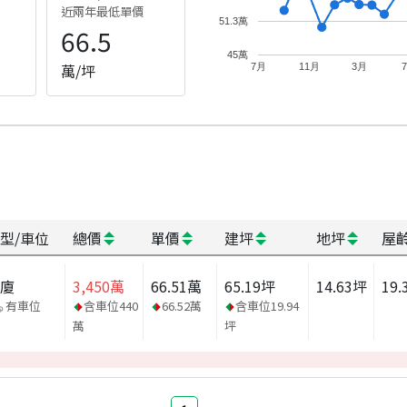
近兩年最低單價
51.3萬
66.5
45萬
萬/坪
7月
11月
3月
型/車位
總價
單價
建坪
地坪
屋
華廈
3,450
萬
66.51
萬
65.19
坪
14.63
坪
19.
有車位
含車位
440
66.52
萬
含車位
19.94
萬
坪