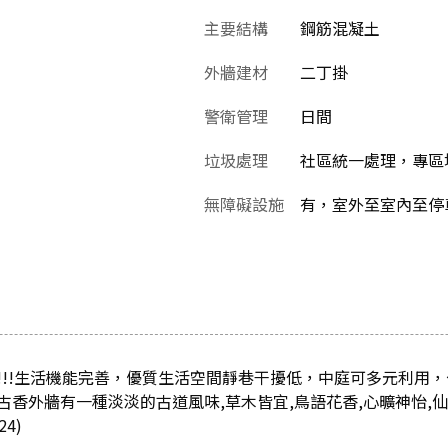
主要結構
鋼筋混凝土
外牆建材
二丁掛
警衛管理
日間
垃圾處理
社區統一處理，專區
無障礙設施
有，室外至室內至停
!!!生活機能完善，優質生活空間靜巷干擾低，中庭可多元利用
香外牆有一種淡淡的古道風味,草木皆宜,鳥語花香,心曠神怡,仙
4)