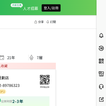
人才招募
登入/註冊
分享
訂閱
21
年
7層
人收藏
重劃店
2-89786323
掃碼電話聊
2-3年
從業時間