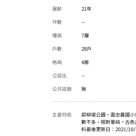
屋齡
21
年
坪數
--
樓高
7層
戶數
28戶
格局
4房
公設比
--
公共設施
無
主要特色
鄰柳堤公園，面忠義國小
數不多，相對單純。古色古
料最後更新日：2021/10/2