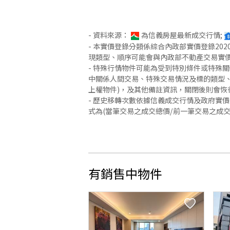
- 資料來源：
為信義房屋最新成交行情;
- 本實價登錄分類係綜合內政部實價登錄2
現類型、順序可能會與內政部不動產交易實
- 特殊行情物件可能為受到特別條件或特殊
中關係人間交易、特殊交易情況及標的類型、
上權物件)，及其他備註資訊，關閉後則會恢
- 歷史移轉次數依據信義成交行情及政府實
式為(當筆交易之成交總價/前一筆交易之成
有銷售中物件