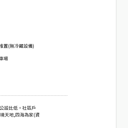
堆置(無冷藏設備)
車場
，公設比低。社區戶
境天地,四海為家(資