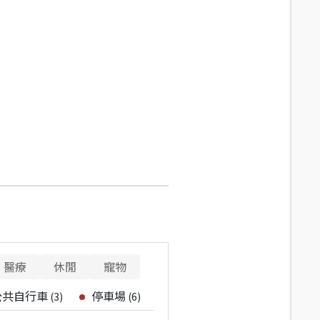
醫療
休閒
寵物
公共自行車
停車場
(
3
)
(
6
)