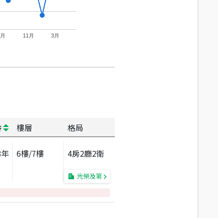
7月
11月
3月
齡
樓層
格局
3
年
6
樓/
7
樓
4房2廳2衛
光榮及第