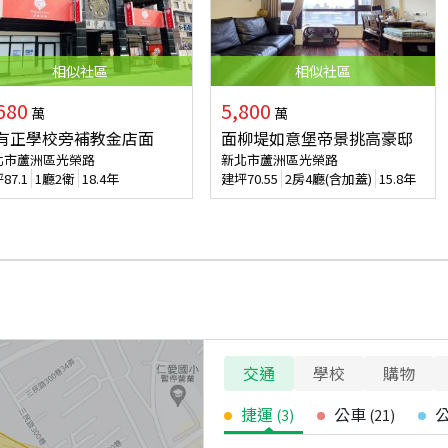
相似
社區
相似
社區
680
5,800
萬
萬
有正學校旁補教金店面
面柳堤如意堡帝景挑高豪邸
北市蘆洲區光榮路
新北市蘆洲區光榮路
坪
87.1
1廳2衛
18.4年
建坪
70.55
2房4廳(含加蓋)
15.8年
交通
學校
購物
捷運
公車
(
3
)
(
21
)