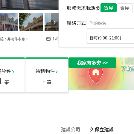
服務需求
我想要
買屋
賣屋
聯絡方式
皆可(9:00-21:00)
1
/
8
紹，非物件本身。
我家有多夯
>>
售物件
待租物件
1
-
筆
筆
建設公司
久保立建設