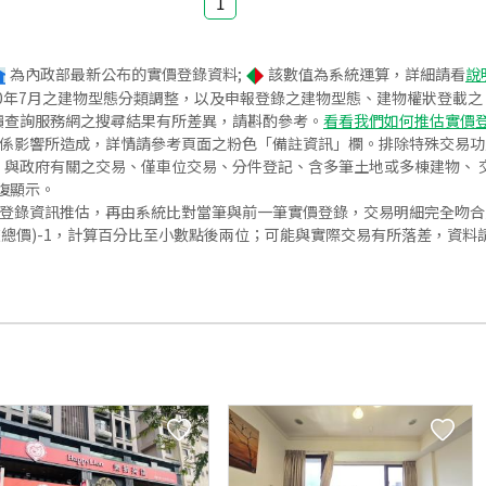
1
為內政部最新公布的實價登錄資料;
該數值為系統運算，詳細請看
說
020年7月之建物型態分類調整，以及申報登錄之建物型態、建物權狀登載
價查詢服務網之搜尋結果有所差異，請斟酌參考。
看看我們如何推估實價
關係影響所造成，詳情請參考頁面之粉色「備註資訊」欄。排除特殊交易
與政府有關之交易、僅車位交易、分件登記、含多筆土地或多棟建物、 交
復顯示。
價登錄資訊推估，再由系統比對當筆與前一筆實價登錄，交易明細完全吻
交總價)-1，計算百分比至小數點後兩位；可能與實際交易有所落差，資料