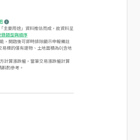
明
之「主要用途」資料推估而成，故資料呈
登錄類型與順序
功能，開啟後可即時排除顯示申報備註
易標的僅有建物、土地面積為0(含地
合方計算漲跌幅，當筆交易漲跌幅計算
請斟酌參考。