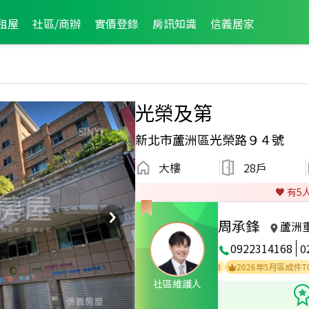
租屋
社區/商辦
實價登錄
房訊知識
信義居家
光榮及第
新北市蘆洲區光榮路９４號
大樓
28戶
♥️ 有
5
周承鋒
蘆洲
0922314168
0
2025年1月區業績TOP1
2024年12月區業績TOP3
2026年5月區成件TOP2
社區維護人