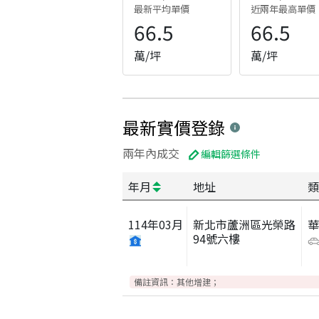
最新平均單價
近兩年最高單價
66.5
66.5
萬/坪
萬/坪
最新實價登錄
兩年內成交
編輯篩選條件
年月
地址
類
114
年
03
月
新北市蘆洲區光榮路
94號六樓
備註資訊：
其他增建；