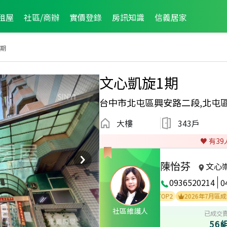
租屋
社區/商辦
實價登錄
房訊知識
信義居家
1期
文心凱旋1期
台中市北屯區興安路二段,北屯
大樓
343戶
♥️ 有
39
陳怡芬
文心
0936520214
0
2022年11月區業績TOP3
2022年1月區業績TOP2
2026年7月區成件TOP3
社區維護人
已成交
56