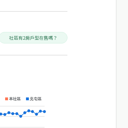
社區有2房戶型在售嗎？
本社區
北屯區