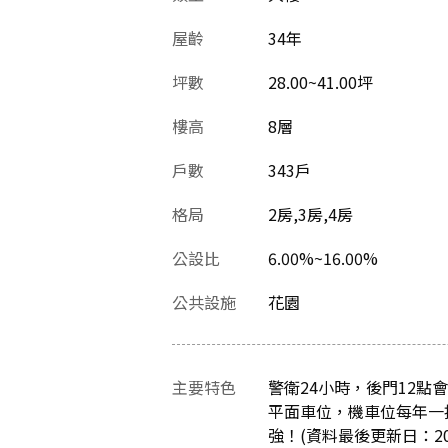
屋齡
34
年
坪數
28.00~41.00坪
樓高
8層
戶數
343戶
格局
2房,3房,4房
公設比
6.00%~16.00%
公共設施
花園
主要特色
警衛24小時，後門12點
平面車位，機車位每年一
強！(資料最後更新日：2023