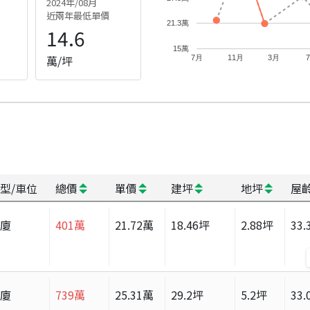
2024年/08月
近兩年最低單價
21.3萬
14.6
15萬
萬/坪
7月
11月
3月
型/車位
總價
單價
建坪
地坪
屋
華廈
401
萬
21.72
萬
18.46
坪
2.88
坪
33.
華廈
739
萬
25.31
萬
29.2
坪
5.2
坪
33.