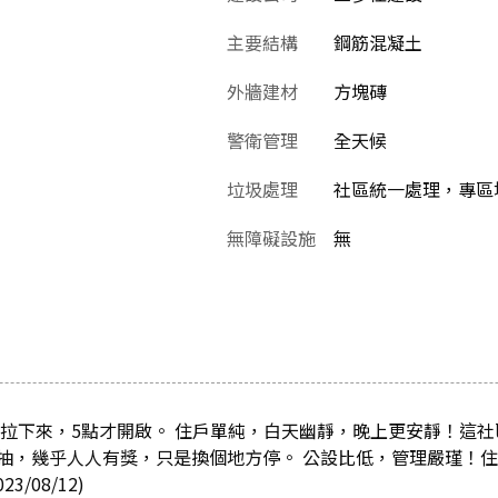
主要結構
鋼筋混凝土
外牆建材
方塊磚
警衛管理
全天候
垃圾處理
社區統一處理，專區堆
無障礙設施
無
會拉下來，5點才開啟。 住戶單純，白天幽靜，晚上更安靜！這社
抽，幾乎人人有獎，只是換個地方停。 公設比低，管理嚴瑾！
/08/12)