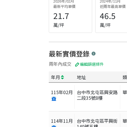
2026年/02月
2024年/11月
最新平均單價
近兩年最高單價
21.7
46.5
萬/坪
萬/坪
最新實價登錄
兩年內成交
編輯篩選條件
年月
地址
類
115
年
02
月
台中市北屯區興安路
二段35號8樓
114
年
11
月
台中市北屯區平興街
140號五樓