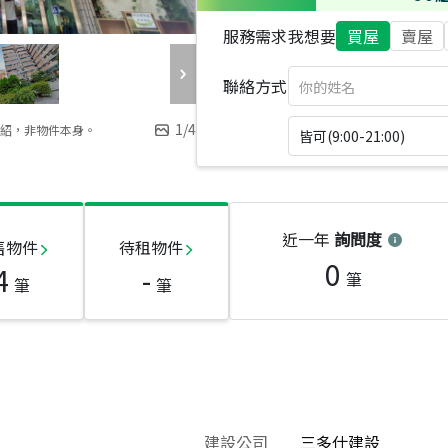
服務需求
我想要
買屋
賣屋
聯絡方式
1
/
4
紹，非物件本身。
皆可(9:00-21:00)
近一年
詢問度
售物件
待租物件
0
4
-
筆
筆
筆
建設公司
三多仕建設