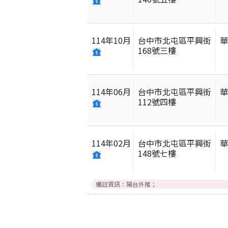
114
年
10
月
台中市北屯區平興街
168號三樓
114
年
06
月
台中市北屯區平興街
112號四樓
114
年
02
月
台中市北屯區平興街
148號七樓
備註資訊：
陽台外推；