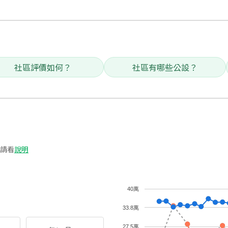
社區評價如何？
社區有哪些公設？
請看
說明
40萬
33.8萬
27.5萬