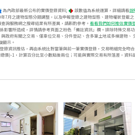
為內政部最新公布的實價登錄資料;
該數值為系統運算，詳細請看
說
020年7月之建物型態分類調整，以及申報登錄之建物型態、建物權狀登載
價查詢服務網之搜尋結果有所差異，請斟酌參考。
看看我們如何推估實價
關係影響所造成，詳情請參考頁面之粉色「備註資訊」欄。排除特殊交易
與政府有關之交易、僅車位交易、分件登記、含多筆土地或多棟建物、 交
復顯示。
價登錄資訊推估，再由系統比對當筆與前一筆實價登錄，交易明細完全吻
交總價)-1，計算百分比至小數點後兩位；可能與實際交易有所落差，資料