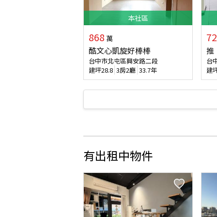
本
社區
868
72
萬
酷文心凱旋好棒棒
推
台中市北屯區興安路二段
台
建坪
28.8
3房2廳
33.7年
建
有出租中物件