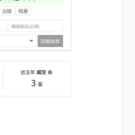
出租
租屋
回電給我
近五年
成交
3
筆