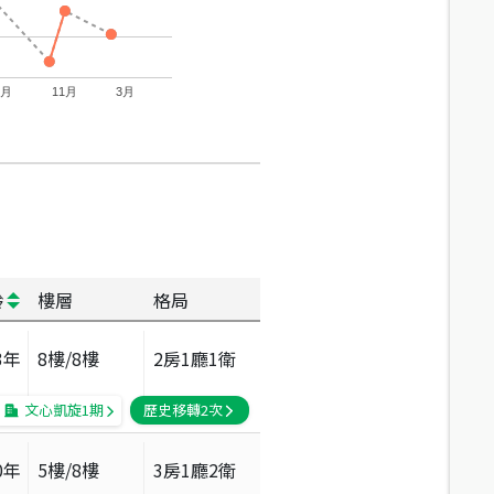
7月
11月
3月
齡
樓層
格局
3
年
8
樓/
8
樓
2房1廳1衛
文心凱旋1期
歷史移轉
2
次
0
年
5
樓/
8
樓
3房1廳2衛