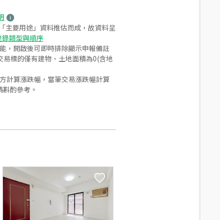
明
之「主要用途」資料推估而成，故資料呈
登錄類型與順序
功能，開啟後可即時排除顯示申報備註
易標的僅有建物、土地面積為0(含地
合方計算漲跌幅，當筆交易漲跌幅計算
請斟酌參考。