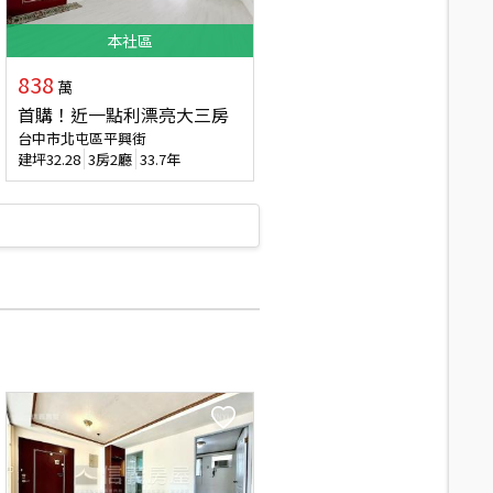
本
社區
838
萬
首購！近一點利漂亮大三房
台中市北屯區平興街
建坪
32.28
3房2廳
33.7年