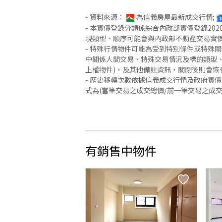
- 資料來源：
為信義房屋最新成交行情;
- 本實價登錄分類係綜合內政部實價登錄2
現類型、順序可能會與內政部不動產交易實
- 特殊行情物件可能為受到特別條件或特殊
中關係人間交易、特殊交易情況及標的類型、
上權物件)，及其他備註資訊，關閉後則會恢
- 歷史移轉次數依據信義成交行情及政府實
式為(當筆交易之成交總價/前一筆交易之成
有銷售中物件