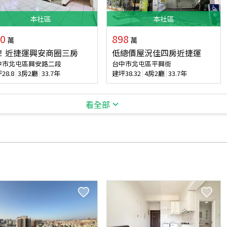
本
社區
本
社區
0
898
萬
萬
！近捷運興安商圈三房
低總價屋況佳四房近捷運
中市北屯區興安路二段
台中市北屯區平興街
坪
28.8
3房2廳
33.7年
建坪
38.32
4房2廳
33.7年
看全部