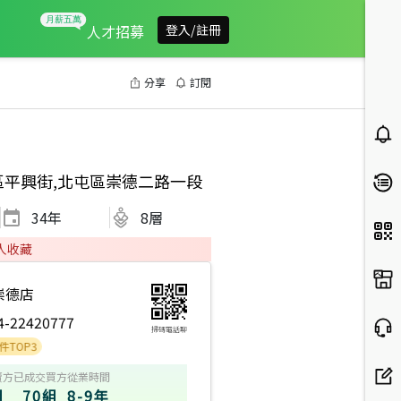
人才招募
登入/註冊
分享
訂閱
區平興街,北屯區崇德二路一段
34
年
8層
人收藏
崇德店
4-22420777
掃碼電話聊
賣方
已成交買方
從業時間
組
70組
8-9年