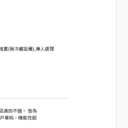
置(無冷藏設備),專人處理
區真的不錯。 皆為
住戶單純，機能性超