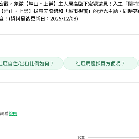
宏觀，象徵【坤山‧上謙】主人居高臨下宏觀遠見！入主「關埔
【坤山‧上謙】拔高天際線和「城市視窗」的燈光主題，同時亮
(資料最後更新日：2025/12/08)
社區自住/出租比例如何？
社區周邊採買方便嗎？
請看
說明
70萬