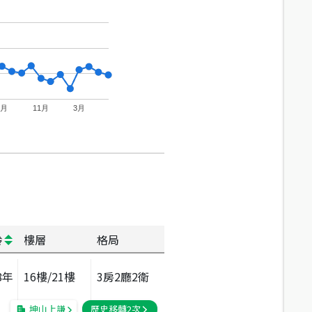
7月
11月
3月
齡
樓層
格局
8
年
16
樓/
21
樓
3房2廳2衛
坤山上謙
歷史移轉
2
次