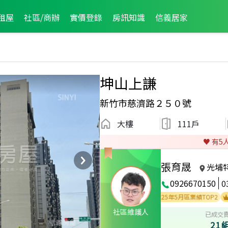
租屋
社區/商辦
實價登錄
房訊知識
信義居家
坤山上謙
新竹市慈濟路２５０號
大樓
111戶
♥️ 有
5
張育晟
光埔
0926670150
0
2025年5月區業績TOP2
2024
社區維護人
已成交
21