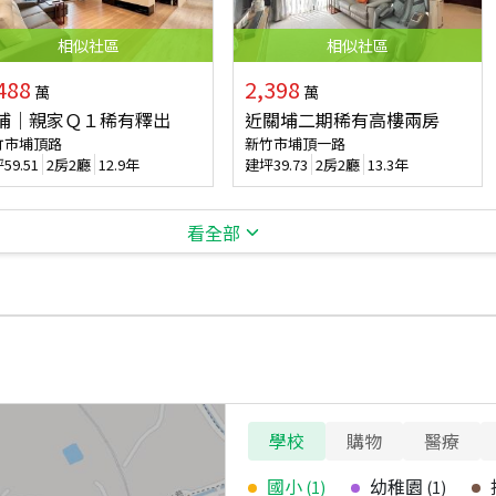
相似
社區
相似
社區
488
2,398
萬
萬
埔｜親家Ｑ１稀有釋出
近關埔二期稀有高樓兩房
竹市埔頂路
新竹市埔頂一路
坪
59.51
2房2廳
12.9年
建坪
39.73
2房2廳
13.3年
看全部
學校
購物
醫療
國小
幼稚園
(
1
)
(
1
)