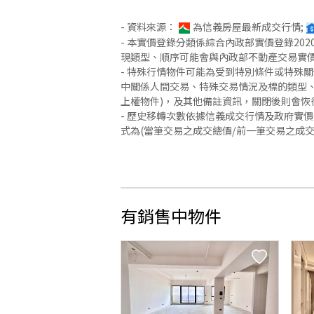
- 資料來源：
為信義房屋最新成交行情;
- 本實價登錄分類係綜合內政部實價登錄2
現類型、順序可能會與內政部不動產交易實
- 特殊行情物件可能為受到特別條件或特殊
中關係人間交易、特殊交易情況及標的類型、
上權物件)，及其他備註資訊，關閉後則會恢
- 歷史移轉次數依據信義成交行情及政府實
式為(當筆交易之成交總價/前一筆交易之成
有銷售中物件