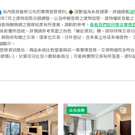
為內政部最新公布的實價登錄資料;
該數值為系統運算，詳細請看
說
020年7月之建物型態分類調整，以及申報登錄之建物型態、建物權狀登載
價查詢服務網之搜尋結果有所差異，請斟酌參考。
看看我們如何推估實價
關係影響所造成，詳情請參考頁面之粉色「備註資訊」欄。排除特殊交易
與政府有關之交易、僅車位交易、分件登記、含多筆土地或多棟建物、 交
復顯示。
價登錄資訊推估，再由系統比對當筆與前一筆實價登錄，交易明細完全吻
交總價)-1，計算百分比至小數點後兩位；可能與實際交易有所落差，資料
店長推薦