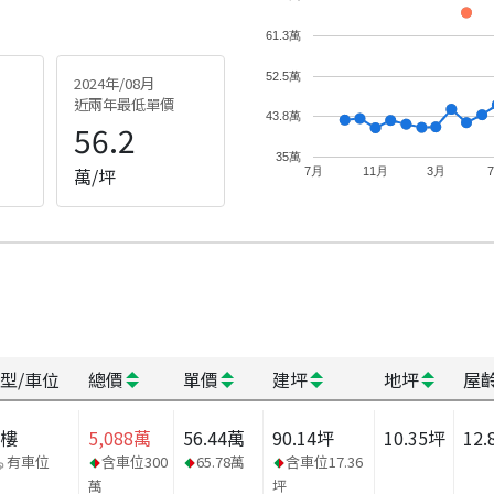
61.3萬
52.5萬
2024年/08月
近兩年最低單價
43.8萬
56.2
35萬
萬/坪
7月
11月
3月
型/車位
總價
單價
建坪
地坪
屋
大樓
5,088
萬
56.44
萬
90.14
坪
10.35
坪
12.
有車位
含車位
300
65.78
萬
含車位
17.36
萬
坪