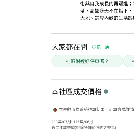
術與自我成長的再躍進；
落，高聳參天不在話下，
大地、謙卑內斂的生活態度！
大家都在問
換一換
社區附近好停車嗎？
本社區
成交價格
本表數值為系統運算結果，計算方式詳情
113年/07月~115年/06月
近二年成交價(排除特殊關係間之交易)