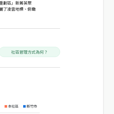
重劃區」新菁英聚
麗了凌雲地標、俯瞰
社區管理方式為何？
本社區
新竹市