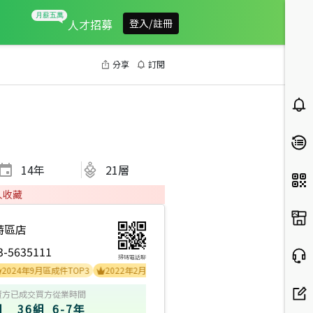
人才招募
登入/註冊
分享
訂閱
14
年
21層
人收藏
特區店
3-5635111
掃碼電話聊
年9月區成件TOP3
2022年2月區成件TOP2
2025年5月業績破百萬經紀人員
賣方
已成交買方
從業時間
組
36組
6-7年