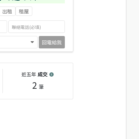
出租
租屋
回電給我
近五年
成交
2
筆