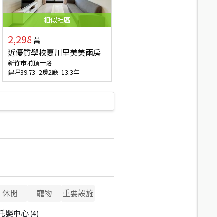
相似
社區
2,298
萬
近優質學校夏川里美美兩房
新竹市埔頂一路
建坪
39.73
2房2廳
13.3年
休閒
寵物
重要設施
托嬰中心
(
4
)