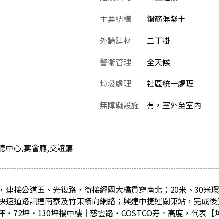
主要結構
鋼筋混凝土
外牆建材
二丁掛
警衛管理
全天候
垃圾處理
社區統一處理
無障礙設施
有，室外至室內
聽中心,宴會廳,交誼廳
，連接公道五、光復路，銜接經國大橋貫穿南北；20米、30米
快速道路訊連南寮及竹東橫向網絡；興建中捷運關東站，完成後
6坪‧72坪‧130坪樓中樓│慈雲路‧COSTCO旁。高度，代表