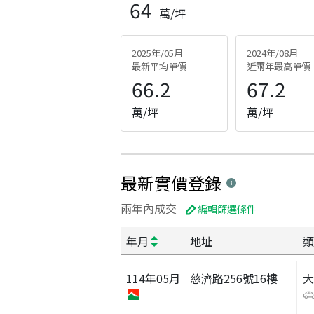
64
萬/坪
2025年/05月
2024年/08月
最新平均單價
近兩年最高單價
66.2
67.2
萬/坪
萬/坪
最新實價登錄
兩年內成交
編輯篩選條件
年月
地址
類
114
年
05
月
慈濟路256號16樓