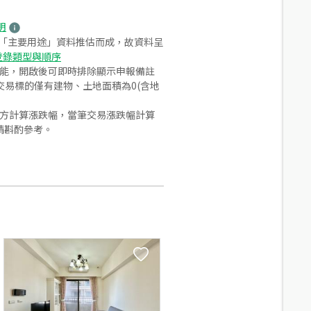
明
之「主要用途」資料推估而成，故資料呈
登錄類型與順序
功能，開啟後可即時排除顯示申報備註
易標的僅有建物、土地面積為0(含地
合方計算漲跌幅，當筆交易漲跌幅計算
請斟酌參考。