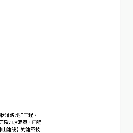
環狀道路興建工程，
更是如虎添翼，四通
【坤山建設】對建築技