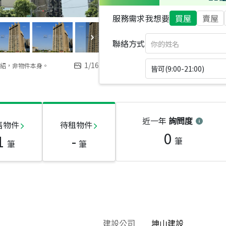
服務需求
我想要
買屋
賣屋
聯絡方式
1
/
16
紹，非物件本身。
皆可(9:00-21:00)
近一年
詢問度
售物件
待租物件
0
1
-
筆
筆
筆
建設公司
坤山建設