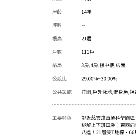
屋齡
14
年
坪數
--
樓高
21層
戶數
111戶
格局
3房,4房,樓中樓,店面
公設比
29.00%~30.00%
公共設施
花園,戶外泳池,健身房,視
主要特色
鄰近慈雲路直通科學園區
紓解上下班車潮；東西向
八達！21層雙T地標‧6