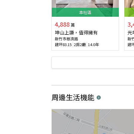
本
社區
4,888
3,
萬
坤山上謙，值得擁有
光
新竹市慈濟路
新
建坪
83.15
2房2廳
14.0年
建
周邊生活機能